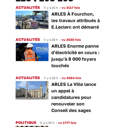
ACTUALITÉS
Il y a 21 h
•
vu 3117 fois
ARLES À Fourchon,
les travaux attribués à
E.Leclerc ont démarré
ACTUALITÉS
Il y a 15 h
•
vu 2630 fois
ARLES Enorme panne
d'électricité en cours :
jusqu'à 8 000 foyers
touchés
ACTUALITÉS
Il y a 22 h
•
vu 2024 fois
ARLES La Ville lance
un appel à
candidatures pour
renouveler son
Conseil des sages
POLITIQUE
Il y a 19 h
•
vu 1777 fois