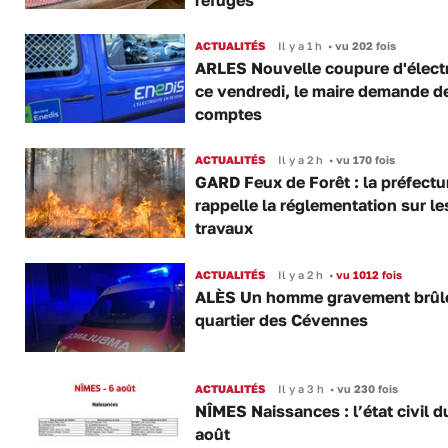
ACTUALITÉS
Il y a 1 h
•
vu 202 fois
ARLES Nouvelle coupure d'électr
ce vendredi, le maire demande d
comptes
ACTUALITÉS
Il y a 2 h
•
vu 170 fois
GARD Feux de Forêt : la préfectu
rappelle la réglementation sur le
travaux
ACTUALITÉS
Il y a 2 h
•
vu 1012 fois
ALÈS Un homme gravement brûl
quartier des Cévennes
ACTUALITÉS
Il y a 3 h
•
vu 230 fois
NÎMES Naissances : l’état civil d
août