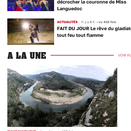
décrocher la couronne de Miss
Languedoc
ACTUALITÉS
Il y a 8 h
•
vu 416 fois
FAIT DU JOUR Le rêve du gladiat
tout feu tout flamme
A LA UNE
VOIR P