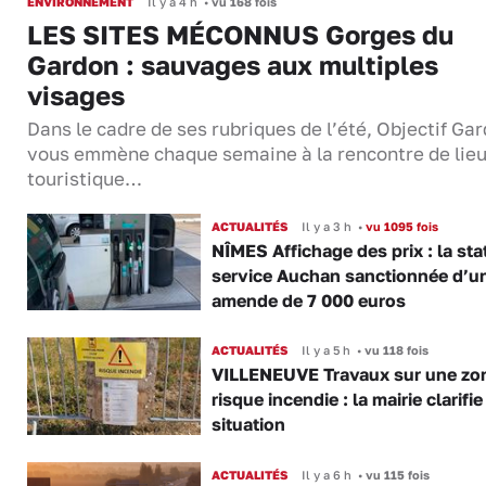
ENVIRONNEMENT
Il y a 4 h
•
vu 168 fois
LES SITES MÉCONNUS Gorges du
Gardon : sauvages aux multiples
visages
Dans le cadre de ses rubriques de l’été, Objectif Gar
vous emmène chaque semaine à la rencontre de lie
touristique…
ACTUALITÉS
Il y a 3 h
•
vu 1095 fois
NÎMES Affichage des prix : la sta
service Auchan sanctionnée d’u
amende de 7 000 euros
ACTUALITÉS
Il y a 5 h
•
vu 118 fois
VILLENEUVE Travaux sur une zo
risque incendie : la mairie clarifie
situation
ACTUALITÉS
Il y a 6 h
•
vu 115 fois