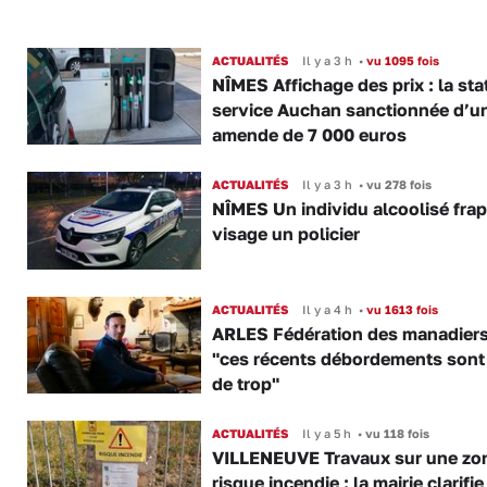
ACTUALITÉS
Il y a 3 h
•
vu 1095 fois
NÎMES Affichage des prix : la sta
service Auchan sanctionnée d’u
amende de 7 000 euros
ACTUALITÉS
Il y a 3 h
•
vu 278 fois
NÎMES Un individu alcoolisé fra
visage un policier
ACTUALITÉS
Il y a 4 h
•
vu 1613 fois
ARLES Fédération des manadiers
"ces récents débordements sont
de trop"
ACTUALITÉS
Il y a 5 h
•
vu 118 fois
VILLENEUVE Travaux sur une zo
risque incendie : la mairie clarifie