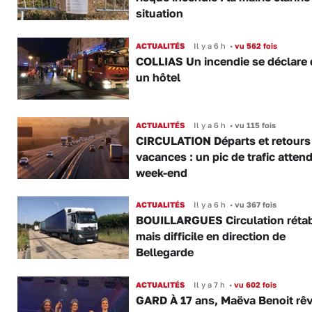
situation
ACTUALITÉS
Il y a 6 h
•
vu 562 fois
COLLIAS Un incendie se déclare
un hôtel
ACTUALITÉS
Il y a 6 h
•
vu 115 fois
CIRCULATION Départs et retours
vacances : un pic de trafic atten
week-end
ACTUALITÉS
Il y a 6 h
•
vu 367 fois
BOUILLARGUES Circulation rétab
mais difficile en direction de
Bellegarde
ACTUALITÉS
Il y a 7 h
•
vu 602 fois
GARD À 17 ans, Maëva Benoit rê