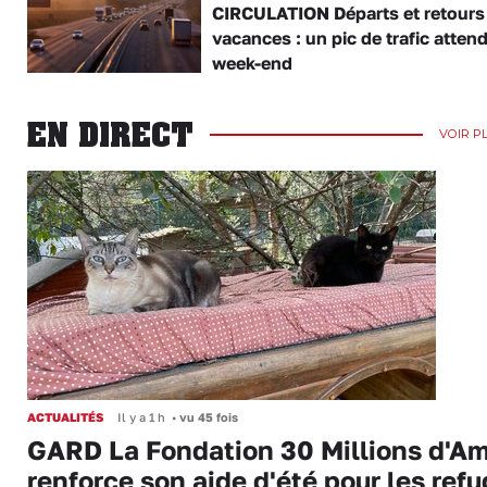
CIRCULATION Départs et retours
vacances : un pic de trafic atten
week-end
EN DIRECT
VOIR P
ACTUALITÉS
Il y a 1 h
•
vu 45 fois
GARD La Fondation 30 Millions d'Am
renforce son aide d'été pour les ref