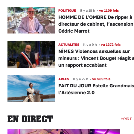
POLITIQUE
Il y a 18 h
•
vu 1109 fois
HOMME DE L’OMBRE De ripper à
directeur de cabinet, l’ascension
Cédric Marrot
ACTUALITÉS
Il y a 9 h
•
vu 1372 fois
NÎMES Violences sexuelles sur
mineurs : Vincent Bouget réagit 
un rapport accablant
ARLES
Il y a 22 h
•
vu 589 fois
FAIT DU JOUR Estelle Grandmai
l’Arlésienne 2.0
EN DIRECT
VOIR P