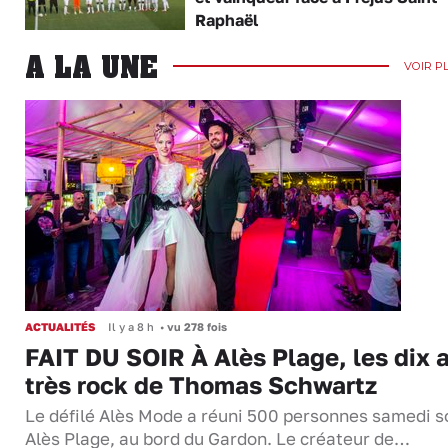
Raphaël
A LA UNE
VOIR P
ACTUALITÉS
Il y a 8 h
•
vu 278 fois
FAIT DU SOIR À Alès Plage, les dix 
très rock de Thomas Schwartz
Le défilé Alès Mode a réuni 500 personnes samedi so
Alès Plage, au bord du Gardon. Le créateur de…