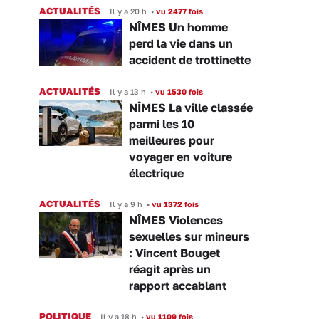
ACTUALITÉS
Il y a 20 h
•
vu 2477 fois
NÎMES Un homme
perd la vie dans un
accident de trottinette
ACTUALITÉS
Il y a 13 h
•
vu 1530 fois
NÎMES La ville classée
parmi les 10
meilleures pour
voyager en voiture
électrique
ACTUALITÉS
Il y a 9 h
•
vu 1372 fois
NÎMES Violences
sexuelles sur mineurs
: Vincent Bouget
réagit après un
rapport accablant
POLITIQUE
Il y a 18 h
•
vu 1109 fois