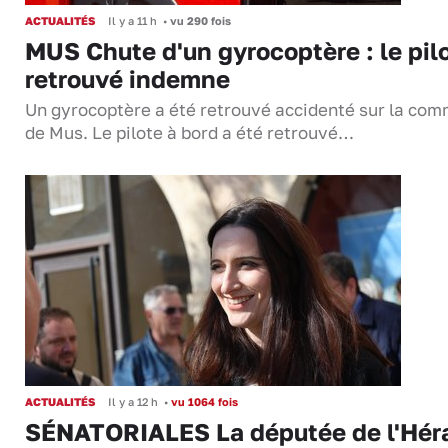
ACTUALITÉS
Il y a 11 h
•
vu 290 fois
MUS Chute d'un gyrocoptère : le pil
retrouvé indemne
Un gyrocoptère a été retrouvé accidenté sur la co
de Mus. Le pilote à bord a été retrouvé…
ACTUALITÉS
Il y a 12 h
•
vu 1064 fois
SÉNATORIALES La députée de l'Hér