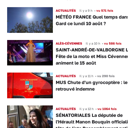
ACTUALITÉS
Il y a 9 h
•
vu 571 fois
MÉTÉO FRANCE Quel temps dans
Gard ce lundi 10 août ?
ALÈS-CÉVENNES
Il y a 10 h
•
vu 586 fois
SAINT-ANDRÉ-DE-VALBORGNE L
Fête de la moto et Miss Cévenne
animent le 15 août
ACTUALITÉS
Il y a 11 h
•
vu 290 fois
MUS Chute d'un gyrocoptère : le 
retrouvé indemne
ACTUALITÉS
Il y a 12 h
•
vu 1064 fois
SÉNATORIALES La députée de
l'Hérault Manon Bouquin official