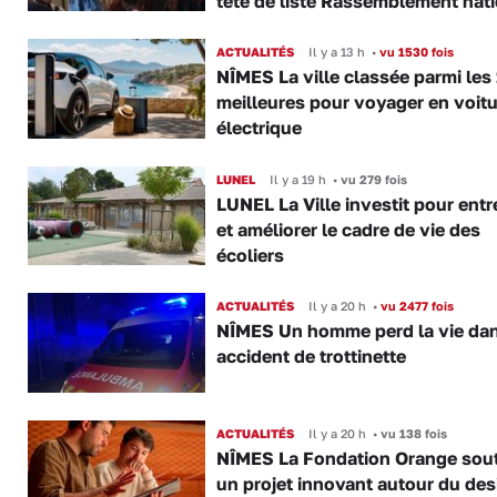
tête de liste Rassemblement nat
ACTUALITÉS
Il y a 13 h
•
vu 1530 fois
NÎMES La ville classée parmi les
meilleures pour voyager en voitu
électrique
LUNEL
Il y a 19 h
•
vu 279 fois
LUNEL La Ville investit pour entr
et améliorer le cadre de vie des
écoliers
ACTUALITÉS
Il y a 20 h
•
vu 2477 fois
NÎMES Un homme perd la vie da
accident de trottinette
ACTUALITÉS
Il y a 20 h
•
vu 138 fois
NÎMES La Fondation Orange sout
un projet innovant autour du des