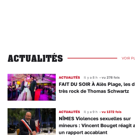
ACTUALITÉS
VOIR P
ACTUALITÉS
Il y a 8 h
•
vu 278 fois
FAIT DU SOIR À Alès Plage, les d
très rock de Thomas Schwartz
ACTUALITÉS
Il y a 9 h
•
vu 1372 fois
NÎMES Violences sexuelles sur
mineurs : Vincent Bouget réagit 
un rapport accablant