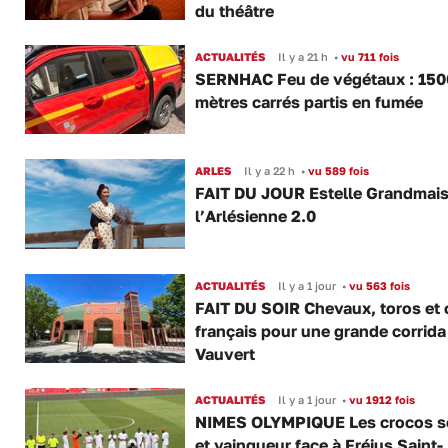
du théâtre
ACTUALITÉS
Il y a 21 h
•
vu 711 fois
SERNHAC Feu de végétaux : 150
mètres carrés partis en fumée
ARLES
Il y a 22 h
•
vu 589 fois
FAIT DU JOUR Estelle Grandmai
l’Arlésienne 2.0
ACTUALITÉS
Il y a 1 jour
•
vu 563 fois
FAIT DU SOIR Chevaux, toros et 
français pour une grande corrida
Vauvert
ACTUALITÉS
Il y a 1 jour
•
vu 1912 fois
NIMES OLYMPIQUE Les crocos s
et vainqueur face à Fréjus Saint-