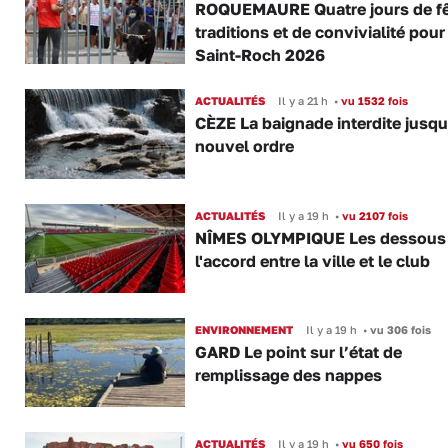
ROQUEMAURE Quatre jours de fê
traditions et de convivialité pour
Saint-Roch 2026
ACTUALITÉS
Il y a 21 h
•
vu 1532 fois
CÈZE La baignade interdite jusqu
nouvel ordre
ACTUALITÉS
Il y a 19 h
•
vu 2107 fois
NÎMES OLYMPIQUE Les dessous
l'accord entre la ville et le club
ENVIRONNEMENT
Il y a 19 h
•
vu 306 fois
GARD Le point sur l’état de
remplissage des nappes
ACTUALITÉS
Il y a 19 h
•
vu 650 fois