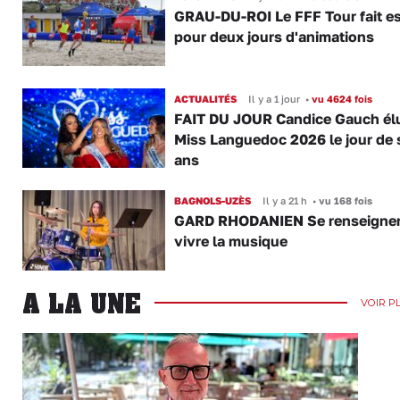
GRAU-DU-ROI Le FFF Tour fait e
pour deux jours d'animations
ACTUALITÉS
Il y a 1 jour
•
vu 4624 fois
FAIT DU JOUR Candice Gauch él
Miss Languedoc 2026 le jour de 
ans
BAGNOLS-UZÈS
Il y a 21 h
•
vu 168 fois
GARD RHODANIEN Se renseigner,
vivre la musique
A LA UNE
VOIR P