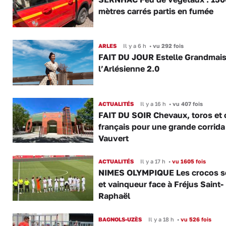
mètres carrés partis en fumée
ARLES
Il y a 6 h
•
vu 292 fois
FAIT DU JOUR Estelle Grandmai
l’Arlésienne 2.0
ACTUALITÉS
Il y a 16 h
•
vu 407 fois
FAIT DU SOIR Chevaux, toros et 
français pour une grande corrida
Vauvert
ACTUALITÉS
Il y a 17 h
•
vu 1605 fois
NIMES OLYMPIQUE Les crocos s
et vainqueur face à Fréjus Saint-
Raphaël
BAGNOLS-UZÈS
Il y a 18 h
•
vu 526 fois