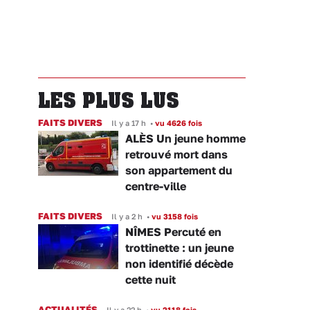
LES PLUS LUS
FAITS DIVERS
Il y a 17 h
•
vu 4626 fois
ALÈS Un jeune homme
retrouvé mort dans
son appartement du
centre-ville
FAITS DIVERS
Il y a 2 h
•
vu 3158 fois
NÎMES Percuté en
trottinette : un jeune
non identifié décède
cette nuit
ACTUALITÉS
Il y a 22 h
•
vu 2118 fois