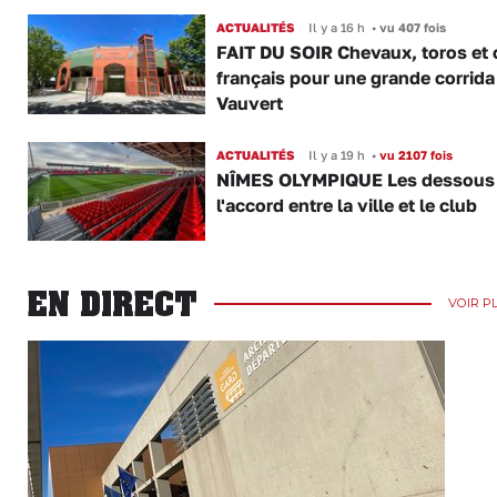
ACTUALITÉS
Il y a 16 h
•
vu 407 fois
FAIT DU SOIR Chevaux, toros et 
français pour une grande corrida
Vauvert
ACTUALITÉS
Il y a 19 h
•
vu 2107 fois
NÎMES OLYMPIQUE Les dessous
l'accord entre la ville et le club
EN DIRECT
VOIR P