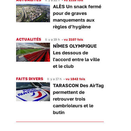
ALÈS Un snack fermé
pour de graves
manquements aux
règles d’hygiène
ACTUALITÉS
Il y a 19 h
•
vu 2107 fois
NÎMES OLYMPIQUE
Les dessous de
l'accord entre la ville
et le club
FAITS DIVERS
Il y a 17 h
•
vu 1842 fois
TARASCON Des AirTag
permettent de
retrouver trois
cambrioleurs et le
butin