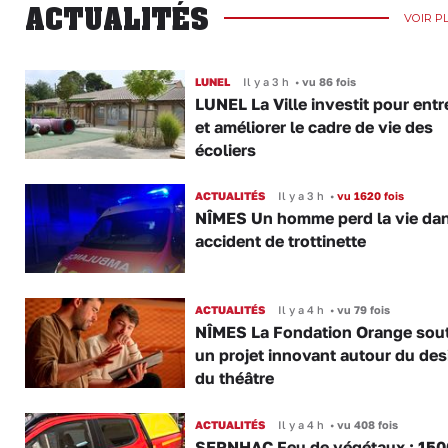
ACTUALITÉS
VOIR P
LUNEL
Il y a 3 h
•
vu 86 fois
LUNEL La Ville investit pour entr
et améliorer le cadre de vie des
écoliers
ACTUALITÉS
Il y a 3 h
•
vu 1620 fois
NÎMES Un homme perd la vie da
accident de trottinette
ACTUALITÉS
Il y a 4 h
•
vu 79 fois
NÎMES La Fondation Orange sout
un projet innovant autour du des
du théâtre
ACTUALITÉS
Il y a 4 h
•
vu 408 fois
SERNHAC Feu de végétaux : 150