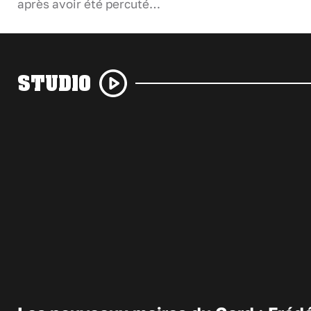
après avoir été percuté…
STUDIO