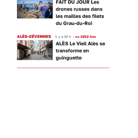
FAIT DU JOUR Les
drones russes dans
les mailles des filets
du Grau-du-Roi
ALÈS-CÉVENNES
Il y a 20 h
•
vu 1553 fois
ALÈS Le Vieil Alès se
transforme en
guinguette