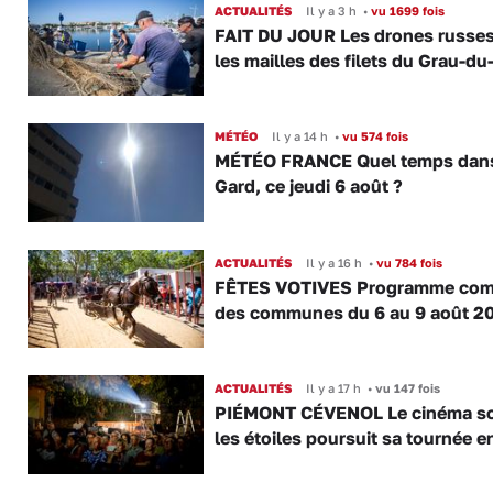
ACTUALITÉS
Il y a 3 h
•
vu 1699 fois
FAIT DU JOUR Les drones russe
les mailles des filets du Grau-du
MÉTÉO
Il y a 14 h
•
vu 574 fois
MÉTÉO FRANCE Quel temps dans
Gard, ce jeudi 6 août ?
ACTUALITÉS
Il y a 16 h
•
vu 784 fois
FÊTES VOTIVES Programme com
des communes du 6 au 9 août 2
ACTUALITÉS
Il y a 17 h
•
vu 147 fois
PIÉMONT CÉVENOL Le cinéma s
les étoiles poursuit sa tournée e