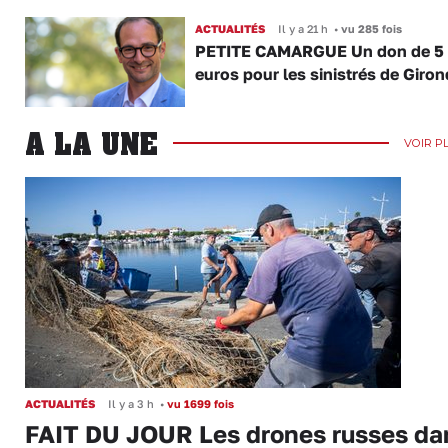
ACTUALITÉS
Il y a 21 h
•
vu 285 fois
PETITE CAMARGUE Un don de 5
euros pour les sinistrés de Giro
A LA UNE
VOIR P
ACTUALITÉS
Il y a 3 h
•
vu 1699 fois
FAIT DU JOUR Les drones russes da