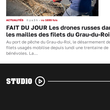
ACTUALITÉS
Il y a 3 h
•
vu 1699 fois
FAIT DU JOUR Les drones russes da
les mailles des filets du Grau-du-Roi
Au port de pêche du Grau-du-Roi, le désarmement d
filets usagés mobilise depuis lundi une trentaine de
bénévoles. La…
STUDIO