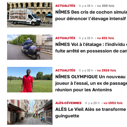
ACTUALITÉS
Il y a 18 h
•
vu 300 fois
NÎMES Des cris de cochon simul
pour dénoncer l’élevage intensif
ACTUALITÉS
Il y a 19 h
•
vu 831 fois
NÎMES Vol à l'étalage : l'individu
fuite arrêté en possession de ca
ACTUALITÉS
Il y a 18 h
•
vu 2916 fois
NÎMES OLYMPIQUE Un nouveau
joueur à l'essai, un ex de passag
réunion pour les Antonins
ALÈS-CÉVENNES
Il y a 20 h
•
vu 1553 fois
ALÈS Le Vieil Alès se transforme
guinguette