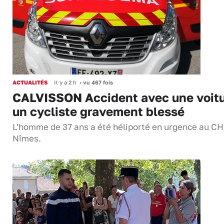
ACTUALITÉS
Il y a 2 h
•
vu 467 fois
CALVISSON Accident avec une voitu
un cycliste gravement blessé
L'homme de 37 ans a été héliporté en urgence au C
Nîmes.