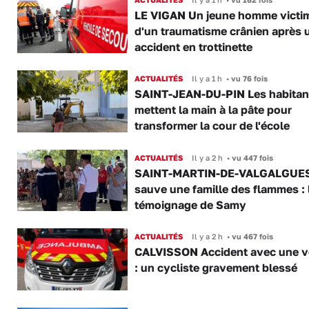
LE VIGAN Un jeune homme victi
d'un traumatisme crânien après 
accident en trottinette
ACTUALITÉS
Il y a 1 h
•
vu 76 fois
SAINT-JEAN-DU-PIN Les habitan
mettent la main à la pâte pour
transformer la cour de l'école
ACTUALITÉS
Il y a 2 h
•
vu 447 fois
SAINT-MARTIN-DE-VALGALGUES 
sauve une famille des flammes : 
témoignage de Samy
ACTUALITÉS
Il y a 2 h
•
vu 467 fois
CALVISSON Accident avec une v
: un cycliste gravement blessé