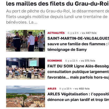
les mailles des filets du Grau-du-Roi
Au port de pêche du Grau-du-Roi, le désarmement d
filets usagés mobilise depuis lundi une trentaine de
bénévoles. La…
ACTUALITÉS
Il y a 2 h
•
vu 447 fois
SAINT-MARTIN-DE-VALGALGUES 
sauve une famille des flammes : 
témoignage de Samy
ECONOMIE
Il y a 13 h
•
vu 371 fois
FAIT DU SOIR Ligne Alès-Bessège
consultation publique largement
favorable... mais parfois hors-su
ARLES
Il y a 15 h
•
vu 402 fois
ARLES Végétalisation : l’opposit
dénonce un plan tardif et trop lim