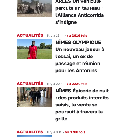
ARLES Un véhicule
percute un taureau :
l'Alliance Anticorrida
s'indigne
ACTUALITÉS
Il y a 18 h
•
vu 2916 fois
NÎMES OLYMPIQUE
Un nouveau joueur à
l'essai, un ex de
passage et réunion
pour les Antonins
ACTUALITÉS
Il y a 22 h
•
vu 2220 fois
NÎMES Épicerie de nuit
: des produits interdits
saisis, la vente se
poursuit à travers la
grille
ACTUALITÉS
Il y a 3 h
•
vu 1700 fois