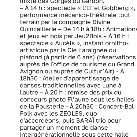
mixte des Gorges du Gardon.
– À 14 h : spectacle « L'Effet Goldberg »,
performance mécanico-théâtrale tout
terrain par la compagnie Divine
Quincaillerie
– De 14 h à 18h : Animation
et jeux en bois par Jeu2Bois
– À 16 h :
spectacle « Aucèls », instant ornitho-
artistique par la Cie l’araignée du
plafond (à partir de 6 ans) (réservations
auprès de l'office de tourisme du Grand
Avignon ou auprès de Cultur’Air)
- À
18h30 : Atelier d'apprentissage de
danses traditionnelles avec Lune à
l'autre
– À 20 h : remise des prix du
concours photo Fl’aune sous les halles
de la Pousterle
- À 20h30 : Concert-Bal
Folk avec les ZEOLES, duo
d'accordéons, puis SARAÏ trio pour
partager un moment de danse
intergénérationnelle sous cette halle