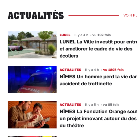
ACTUALITÉS
VOIR P
LUNEL
Il y a 4 h
•
vu 102 fois
LUNEL La Ville investit pour entr
et améliorer le cadre de vie des
écoliers
ACTUALITÉS
Il y a 4 h
•
vu 1805 fois
NÎMES Un homme perd la vie da
accident de trottinette
ACTUALITÉS
Il y a 5 h
•
vu 85 fois
NÎMES La Fondation Orange sout
un projet innovant autour du des
du théâtre