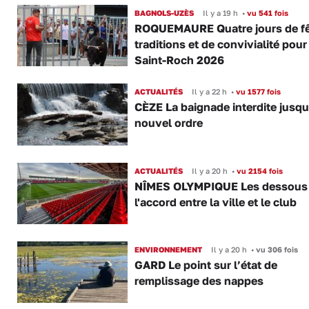
BAGNOLS-UZÈS
Il y a 19 h
•
vu 541 fois
ROQUEMAURE Quatre jours de fê
traditions et de convivialité pour
Saint-Roch 2026
ACTUALITÉS
Il y a 22 h
•
vu 1577 fois
CÈZE La baignade interdite jusqu
nouvel ordre
ACTUALITÉS
Il y a 20 h
•
vu 2154 fois
NÎMES OLYMPIQUE Les dessous
l'accord entre la ville et le club
ENVIRONNEMENT
Il y a 20 h
•
vu 306 fois
GARD Le point sur l’état de
remplissage des nappes