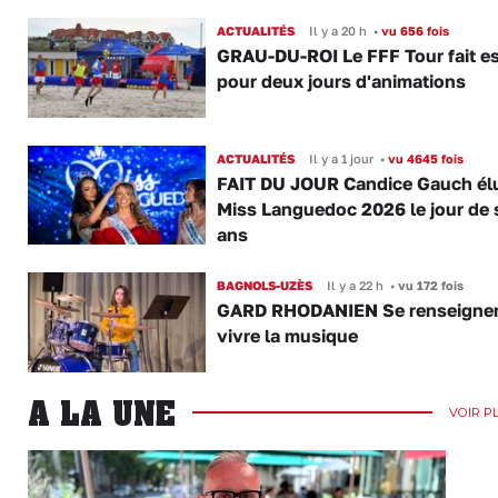
ACTUALITÉS
Il y a 20 h
•
vu 656 fois
GRAU-DU-ROI Le FFF Tour fait e
pour deux jours d'animations
ACTUALITÉS
Il y a 1 jour
•
vu 4645 fois
FAIT DU JOUR Candice Gauch él
Miss Languedoc 2026 le jour de 
ans
BAGNOLS-UZÈS
Il y a 22 h
•
vu 172 fois
GARD RHODANIEN Se renseigner,
vivre la musique
A LA UNE
VOIR P