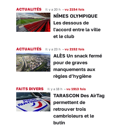
ACTUALITÉS
Il y a 20 h
•
vu 2154 fois
NÎMES OLYMPIQUE
Les dessous de
l'accord entre la ville
et le club
ACTUALITÉS
Il y a 23 h
•
vu 2152 fois
ALÈS Un snack fermé
pour de graves
manquements aux
règles d’hygiène
FAITS DIVERS
Il y a 18 h
•
vu 1913 fois
TARASCON Des AirTag
permettent de
retrouver trois
cambrioleurs et le
butin