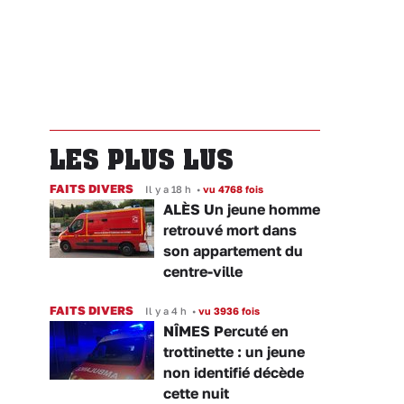
LES PLUS LUS
FAITS DIVERS
Il y a 18 h
•
vu 4768 fois
ALÈS Un jeune homme
retrouvé mort dans
son appartement du
centre-ville
FAITS DIVERS
Il y a 4 h
•
vu 3936 fois
NÎMES Percuté en
trottinette : un jeune
non identifié décède
cette nuit