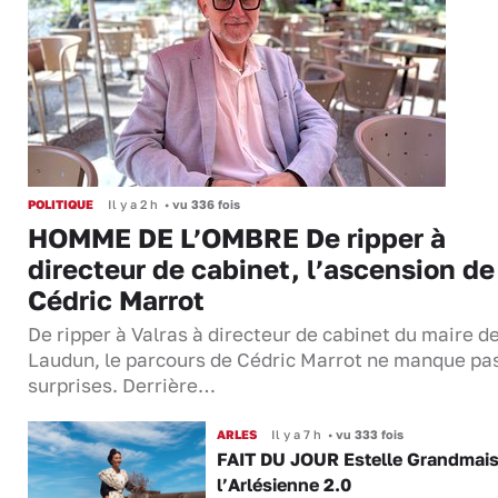
POLITIQUE
Il y a 2 h
•
vu 336 fois
HOMME DE L’OMBRE De ripper à
directeur de cabinet, l’ascension de
Cédric Marrot
De ripper à Valras à directeur de cabinet du maire d
Laudun, le parcours de Cédric Marrot ne manque pa
surprises. Derrière…
ARLES
Il y a 7 h
•
vu 333 fois
FAIT DU JOUR Estelle Grandmai
l’Arlésienne 2.0