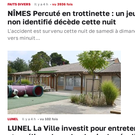
FAITS DIVERS
Il y a 4 h
•
vu 3936 fois
NÎMES Percuté en trottinette : un je
non identifié décède cette nuit
L'accident est survenu cette nuit de samedi à dima
vers minuit...
LUNEL
Il y a 4 h
•
vu 102 fois
LUNEL La Ville investit pour entrete