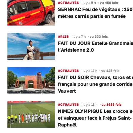
ACTUALITÉS
Il y a 5 h
•
vu 456 fois
SERNHAC Feu de végétaux : 150
mètres carrés partis en fumée
ARLES
Il y a 7 h
•
vu 333 fois
FAIT DU JOUR Estelle Grandmai
l’Arlésienne 2.0
ACTUALITÉS
Il y a 17 h
•
vu 425 fois
FAIT DU SOIR Chevaux, toros et 
français pour une grande corrida
Vauvert
ACTUALITÉS
Il y a 18 h
•
vu 1633 fois
NIMES OLYMPIQUE Les crocos s
et vainqueur face à Fréjus Saint-
Raphaël