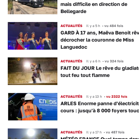
mais difficile en direction de
Bellegarde
ACTUALITÉS
Il y a 5 h
•
vu 484 fois
GARD À 17 ans, Maëva Benoit rê
décrocher la couronne de Miss
Languedoc
ACTUALITÉS
Il y a 6 h
•
vu 324 fois
FAIT DU JOUR Le rêve du gladiat
tout feu tout flamme
ACTUALITÉS
Il y a 13 h
•
vu 2322 fois
ARLES Enorme panne d'électricit
cours : jusqu'à 8 000 foyers tou
ACTUALITÉS
Il y a 17 h
•
vu 487 fois
MÉTÉO FRANCE Quel temps dans