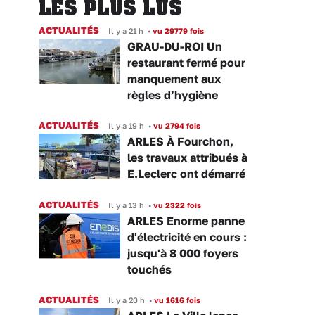
LES PLUS LUS
ACTUALITÉS
Il y a 21 h
•
vu 29779 fois
GRAU-DU-ROI Un
restaurant fermé pour
manquement aux
règles d’hygiène
ACTUALITÉS
Il y a 19 h
•
vu 2794 fois
ARLES À Fourchon,
les travaux attribués à
E.Leclerc ont démarré
ACTUALITÉS
Il y a 13 h
•
vu 2322 fois
ARLES Enorme panne
d'électricité en cours :
jusqu'à 8 000 foyers
touchés
ACTUALITÉS
Il y a 20 h
•
vu 1616 fois