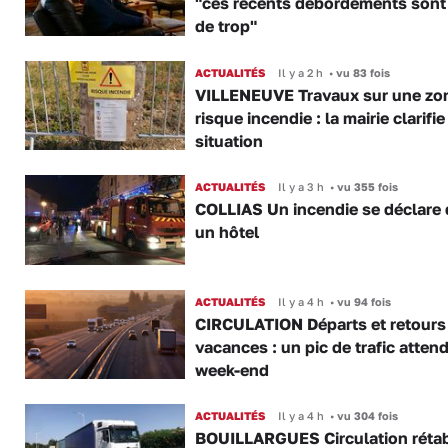
"ces récents débordements sont
de trop"
ACTUALITÉS
Il y a 2 h
•
vu 83 fois
VILLENEUVE Travaux sur une zo
risque incendie : la mairie clarifie
situation
ACTUALITÉS
Il y a 3 h
•
vu 355 fois
COLLIAS Un incendie se déclare
un hôtel
ACTUALITÉS
Il y a 4 h
•
vu 94 fois
CIRCULATION Départs et retours
vacances : un pic de trafic atten
week-end
ACTUALITÉS
Il y a 4 h
•
vu 304 fois
BOUILLARGUES Circulation rétab