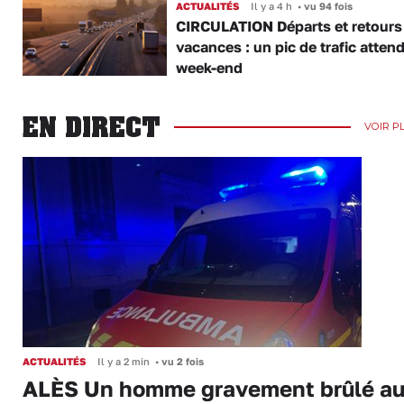
ACTUALITÉS
Il y a 4 h
•
vu 94 fois
CIRCULATION Départs et retours
vacances : un pic de trafic atten
week-end
EN DIRECT
VOIR P
ACTUALITÉS
Il y a 2 min
•
vu 2 fois
ALÈS Un homme gravement brûlé a