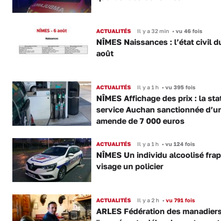
ACTUALITÉS
Il y a 32 min
•
vu 46 fois
NÎMES Naissances : l’état civil d
août
ACTUALITÉS
Il y a 1 h
•
vu 395 fois
NÎMES Affichage des prix : la sta
service Auchan sanctionnée d’u
amende de 7 000 euros
ACTUALITÉS
Il y a 1 h
•
vu 124 fois
NÎMES Un individu alcoolisé fra
visage un policier
ACTUALITÉS
Il y a 2 h
•
vu 791 fois
ARLES Fédération des manadiers