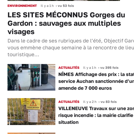
ENVIRONNEMENT
Il y a 1 h
•
vu 53 fois
LES SITES MÉCONNUS Gorges du
Gardon : sauvages aux multiples
visages
Dans le cadre de ses rubriques de l’été, Objectif Gar
vous emmène chaque semaine à la rencontre de lie
touristique…
ACTUALITÉS
Il y a 1 h
•
vu 395 fois
NÎMES Affichage des prix : la sta
service Auchan sanctionnée d’u
amende de 7 000 euros
ACTUALITÉS
Il y a 2 h
•
vu 83 fois
VILLENEUVE Travaux sur une zo
risque incendie : la mairie clarifie
situation