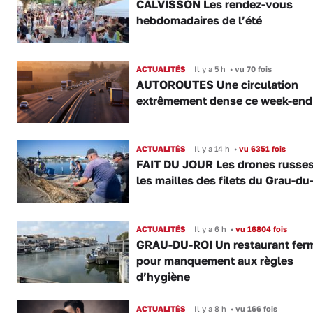
CALVISSON Les rendez-vous
hebdomadaires de l’été
ACTUALITÉS
Il y a 5 h
•
vu 70 fois
AUTOROUTES Une circulation
extrêmement dense ce week-end
ACTUALITÉS
Il y a 14 h
•
vu 6351 fois
FAIT DU JOUR Les drones russe
les mailles des filets du Grau-du
ACTUALITÉS
Il y a 6 h
•
vu 16804 fois
GRAU-DU-ROI Un restaurant fer
pour manquement aux règles
d’hygiène
ACTUALITÉS
Il y a 8 h
•
vu 166 fois