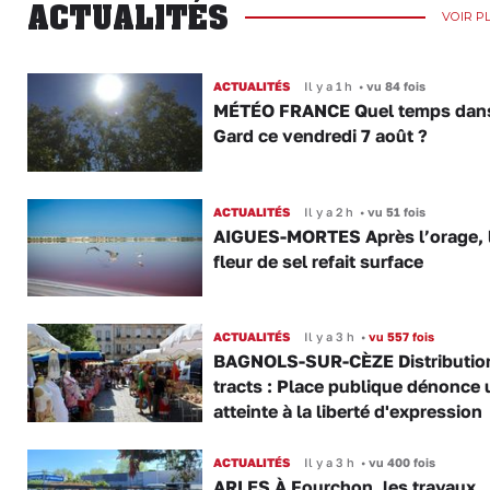
ACTUALITÉS
VOIR P
ACTUALITÉS
Il y a 1 h
•
vu 84 fois
MÉTÉO FRANCE Quel temps dans
Gard ce vendredi 7 août ?
ACTUALITÉS
Il y a 2 h
•
vu 51 fois
AIGUES-MORTES Après l’orage, 
fleur de sel refait surface
ACTUALITÉS
Il y a 3 h
•
vu 557 fois
BAGNOLS-SUR-CÈZE Distributio
tracts : Place publique dénonce 
atteinte à la liberté d'expression
ACTUALITÉS
Il y a 3 h
•
vu 400 fois
ARLES À Fourchon, les travaux