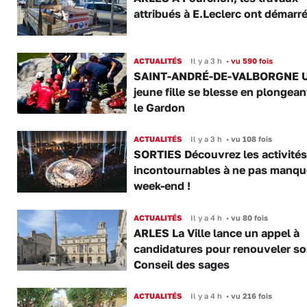
attribués à E.Leclerc ont démarr
ACTUALITÉS
Il y a 3 h
•
vu 590 fois
SAINT-ANDRÉ-DE-VALBORGNE 
jeune fille se blesse en plongea
le Gardon
ACTUALITÉS
Il y a 3 h
•
vu 108 fois
SORTIES Découvrez les activités
incontournables à ne pas manqu
week-end !
ACTUALITÉS
Il y a 4 h
•
vu 80 fois
ARLES La Ville lance un appel à
candidatures pour renouveler s
Conseil des sages
ACTUALITÉS
Il y a 4 h
•
vu 216 fois