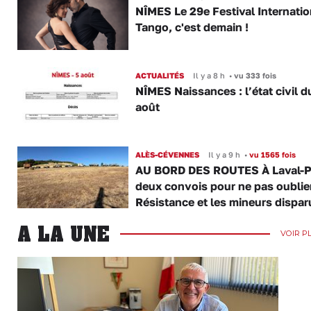
NÎMES Le 29e Festival Internatio
Tango, c'est demain !
ACTUALITÉS
Il y a 8 h
•
vu 333 fois
NÎMES Naissances : l’état civil d
août
ALÈS-CÉVENNES
Il y a 9 h
•
vu 1565 fois
AU BORD DES ROUTES À Laval-P
deux convois pour ne pas oublier
Résistance et les mineurs dispar
A LA UNE
VOIR P