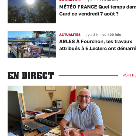
MÉTÉO FRANCE Quel temps dans
Gard ce vendredi 7 août ?
ACTUALITÉS
Il y a 3 h
•
vu 400 fois
ARLES À Fourchon, les travaux
attribués à E.Leclerc ont démarr
EN DIRECT
VOIR P