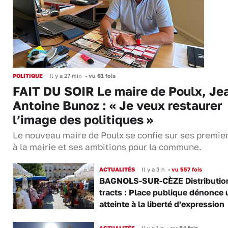
POLITIQUE
Il y a 27 min
•
vu 61 fois
FAIT DU SOIR Le maire de Poulx, Je
Antoine Bunoz : « Je veux restaurer
l’image des politiques »
Le nouveau maire de Poulx se confie sur ses premie
à la mairie et ses ambitions pour la commune.
ACTUALITÉS
Il y a 3 h
•
vu 557 fois
BAGNOLS-SUR-CÈZE Distributio
tracts : Place publique dénonce 
atteinte à la liberté d'expression
ACTUALITÉS
Il y a 1 h
•
vu 84 fois