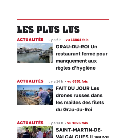
LES PLUS LUS
ACTUALITÉS
Il y a 6 h
•
vu 16804 fois
GRAU-DU-ROI Un
restaurant fermé pour
manquement aux
règles d’hygiène
ACTUALITÉS
Il y a 14 h
•
vu 6351 fois
FAIT DU JOUR Les
drones russes dans
les mailles des filets
du Grau-du-Roi
ACTUALITÉS
Il y a 13 h
•
vu 1826 fois
SAINT-MARTIN-DE-
VALGALGUES Il sauve