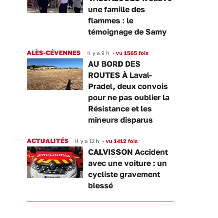
une famille des
flammes : le
témoignage de Samy
ALÈS-CÉVENNES
Il y a 9 h
•
vu 1565 fois
AU BORD DES
ROUTES À Laval-
Pradel, deux convois
pour ne pas oublier la
Résistance et les
mineurs disparus
ACTUALITÉS
Il y a 12 h
•
vu 1412 fois
CALVISSON Accident
avec une voiture : un
cycliste gravement
blessé