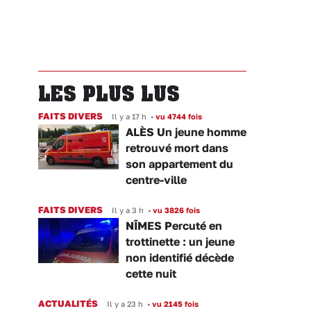
LES PLUS LUS
FAITS DIVERS
Il y a 17 h
•
vu 4744 fois
ALÈS Un jeune homme
retrouvé mort dans
son appartement du
centre-ville
FAITS DIVERS
Il y a 3 h
•
vu 3826 fois
NÎMES Percuté en
trottinette : un jeune
non identifié décède
cette nuit
ACTUALITÉS
Il y a 23 h
•
vu 2145 fois