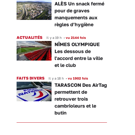
ALÈS Un snack fermé
pour de graves
manquements aux
règles d’hygiène
ACTUALITÉS
Il y a 19 h
•
vu 2144 fois
NÎMES OLYMPIQUE
Les dessous de
l'accord entre la ville
et le club
FAITS DIVERS
Il y a 18 h
•
vu 1902 fois
TARASCON Des AirTag
permettent de
retrouver trois
cambrioleurs et le
butin