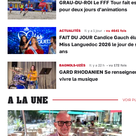
GRAU-DU-ROI Le FFF Tour fait e
pour deux jours d'animations
ACTUALITÉS
Il y a 1 jour
•
vu 4641 fois
FAIT DU JOUR Candice Gauch él
Miss Languedoc 2026 le jour de 
ans
BAGNOLS-UZÈS
Il y a 22 h
•
vu 172 fois
GARD RHODANIEN Se renseigner,
vivre la musique
A LA UNE
VOIR P