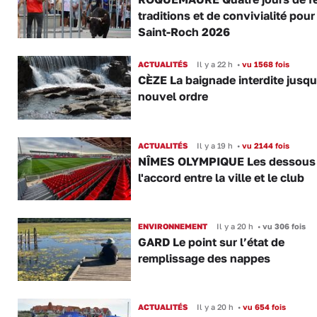
traditions et de convivialité pour
Saint-Roch 2026
ACTUALITÉS
Il y a 22 h
•
vu 1568 fois
CÈZE La baignade interdite jusqu
nouvel ordre
ACTUALITÉS
Il y a 19 h
•
vu 2144 fois
NÎMES OLYMPIQUE Les dessous
l'accord entre la ville et le club
ENVIRONNEMENT
Il y a 20 h
•
vu 306 fois
GARD Le point sur l’état de
remplissage des nappes
ACTUALITÉS
Il y a 20 h
•
vu 654 fois