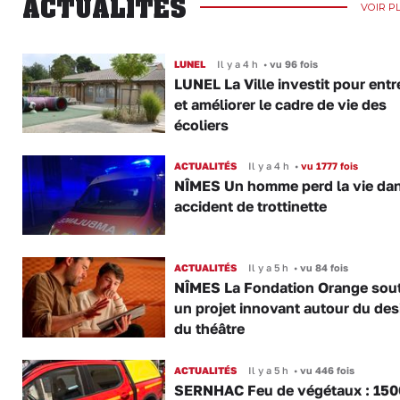
ACTUALITÉS
VOIR P
LUNEL
Il y a 4 h
•
vu 96 fois
LUNEL La Ville investit pour entr
et améliorer le cadre de vie des
écoliers
ACTUALITÉS
Il y a 4 h
•
vu 1777 fois
NÎMES Un homme perd la vie da
accident de trottinette
ACTUALITÉS
Il y a 5 h
•
vu 84 fois
NÎMES La Fondation Orange sout
un projet innovant autour du des
du théâtre
ACTUALITÉS
Il y a 5 h
•
vu 446 fois
SERNHAC Feu de végétaux : 150