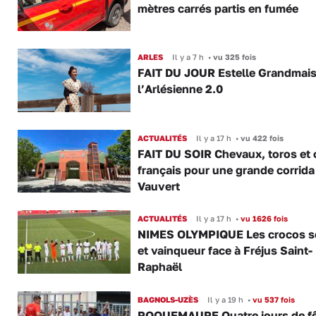
mètres carrés partis en fumée
ARLES
Il y a 7 h
•
vu 325 fois
FAIT DU JOUR Estelle Grandmai
l’Arlésienne 2.0
ACTUALITÉS
Il y a 17 h
•
vu 422 fois
FAIT DU SOIR Chevaux, toros et 
français pour une grande corrida
Vauvert
ACTUALITÉS
Il y a 17 h
•
vu 1626 fois
NIMES OLYMPIQUE Les crocos s
et vainqueur face à Fréjus Saint-
Raphaël
BAGNOLS-UZÈS
Il y a 19 h
•
vu 537 fois
ROQUEMAURE Quatre jours de fê