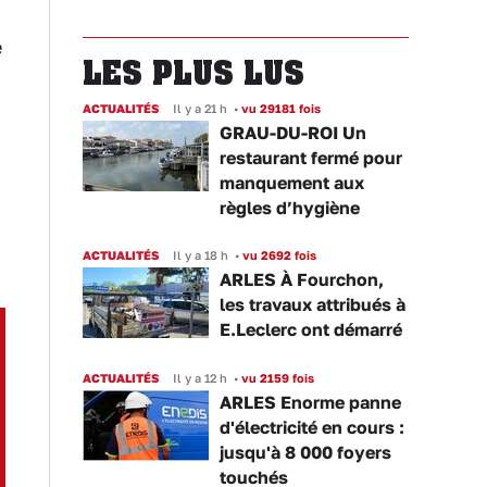
e
LES PLUS LUS
ACTUALITÉS
Il y a 21 h
•
vu 29181 fois
GRAU-DU-ROI Un
restaurant fermé pour
manquement aux
règles d’hygiène
ACTUALITÉS
Il y a 18 h
•
vu 2692 fois
ARLES À Fourchon,
les travaux attribués à
E.Leclerc ont démarré
ACTUALITÉS
Il y a 12 h
•
vu 2159 fois
ARLES Enorme panne
d'électricité en cours :
jusqu'à 8 000 foyers
touchés