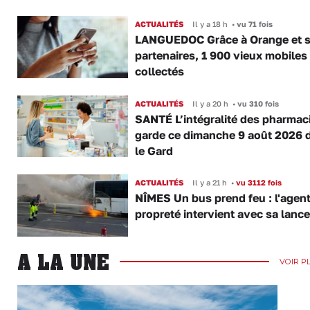
ACTUALITÉS
Il y a 18 h
•
vu 71 fois
LANGUEDOC Grâce à Orange et 
partenaires, 1 900 vieux mobiles
collectés
ACTUALITÉS
Il y a 20 h
•
vu 310 fois
SANTÉ L’intégralité des pharmac
garde ce dimanche 9 août 2026 
le Gard
ACTUALITÉS
Il y a 21 h
•
vu 3112 fois
NÎMES Un bus prend feu : l'agent
propreté intervient avec sa lance
A LA UNE
VOIR P