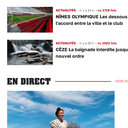
ACTUALITÉS
Il y a 13 h
•
vu 1718 fois
NÎMES OLYMPIQUE Les dessous
l'accord entre la ville et le club
ACTUALITÉS
Il y a 15 h
•
vu 1023 fois
CÈZE La baignade interdite jusqu
nouvel ordre
EN DIRECT
VOIR P