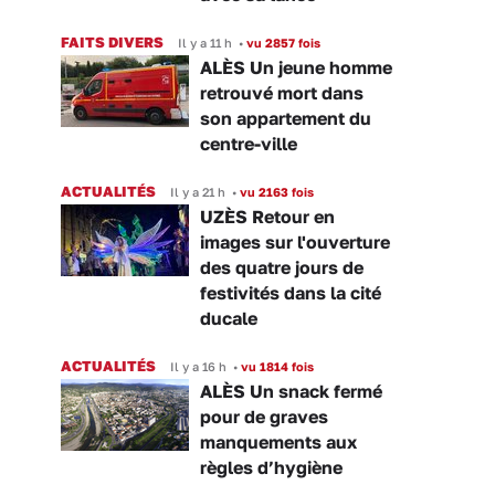
FAITS DIVERS
Il y a 11 h
•
vu 2857 fois
ALÈS Un jeune homme
retrouvé mort dans
son appartement du
centre-ville
ACTUALITÉS
Il y a 21 h
•
vu 2163 fois
UZÈS Retour en
images sur l'ouverture
des quatre jours de
festivités dans la cité
ducale
ACTUALITÉS
Il y a 16 h
•
vu 1814 fois
ALÈS Un snack fermé
pour de graves
manquements aux
règles d’hygiène