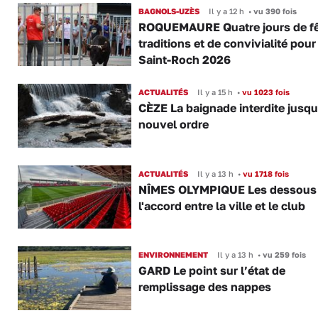
BAGNOLS-UZÈS
Il y a 12 h
•
vu 390 fois
ROQUEMAURE Quatre jours de fê
traditions et de convivialité pour
Saint-Roch 2026
ACTUALITÉS
Il y a 15 h
•
vu 1023 fois
CÈZE La baignade interdite jusqu
nouvel ordre
ACTUALITÉS
Il y a 13 h
•
vu 1718 fois
NÎMES OLYMPIQUE Les dessous
l'accord entre la ville et le club
ENVIRONNEMENT
Il y a 13 h
•
vu 259 fois
GARD Le point sur l’état de
remplissage des nappes