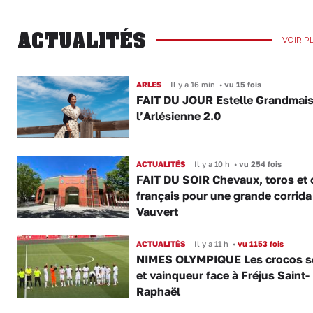
ACTUALITÉS
VOIR P
ARLES
Il y a 16 min
•
vu 15 fois
FAIT DU JOUR Estelle Grandmai
l’Arlésienne 2.0
ACTUALITÉS
Il y a 10 h
•
vu 254 fois
FAIT DU SOIR Chevaux, toros et 
français pour une grande corrida
Vauvert
ACTUALITÉS
Il y a 11 h
•
vu 1153 fois
NIMES OLYMPIQUE Les crocos s
et vainqueur face à Fréjus Saint-
Raphaël