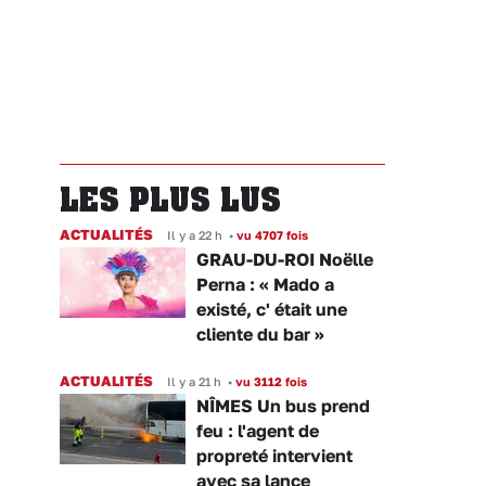
LES PLUS LUS
ACTUALITÉS
Il y a 22 h
•
vu 4707 fois
GRAU-DU-ROI Noëlle
Perna : « Mado a
existé, c' était une
cliente du bar »
ACTUALITÉS
Il y a 21 h
•
vu 3112 fois
NÎMES Un bus prend
feu : l'agent de
propreté intervient
avec sa lance