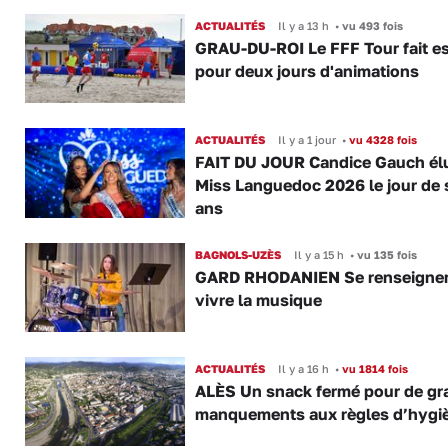
ACTUALITÉS
Il y a 13 h
•
vu 493 fois
GRAU-DU-ROI Le FFF Tour fait e
pour deux jours d'animations
ACTUALITÉS
Il y a 1 jour
•
vu 4328 fois
FAIT DU JOUR Candice Gauch él
Miss Languedoc 2026 le jour de 
ans
BAGNOLS-UZÈS
Il y a 15 h
•
vu 135 fois
GARD RHODANIEN Se renseigner,
vivre la musique
ACTUALITÉS
Il y a 16 h
•
vu 1814 fois
ALÈS Un snack fermé pour de gr
manquements aux règles d’hygi