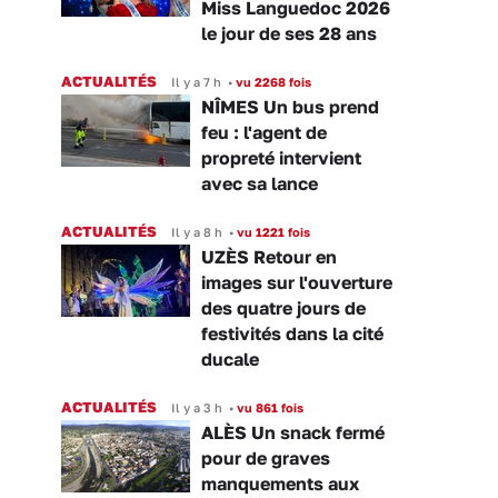
Miss Languedoc 2026
le jour de ses 28 ans
ACTUALITÉS
Il y a 7 h
•
vu 2268 fois
NÎMES Un bus prend
feu : l'agent de
propreté intervient
avec sa lance
ACTUALITÉS
Il y a 8 h
•
vu 1221 fois
UZÈS Retour en
images sur l'ouverture
des quatre jours de
festivités dans la cité
ducale
ACTUALITÉS
Il y a 3 h
•
vu 861 fois
ALÈS Un snack fermé
pour de graves
manquements aux