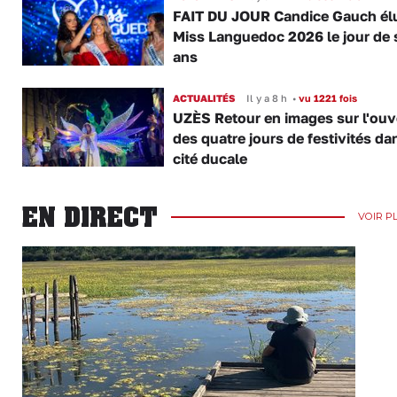
FAIT DU JOUR Candice Gauch él
Miss Languedoc 2026 le jour de 
ans
ACTUALITÉS
Il y a 8 h
•
vu 1221 fois
UZÈS Retour en images sur l'ouv
des quatre jours de festivités da
cité ducale
EN DIRECT
VOIR P