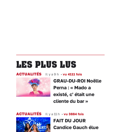
LES PLUS LUS
ACTUALITÉS
Il y a 9 h
•
vu 4111 fois
GRAU-DU-ROI Noëlle
Perna : « Mado a
existé, c' était une
cliente du bar »
ACTUALITÉS
Il y a 11 h
•
vu 3884 fois
FAIT DU JOUR
Candice Gauch élue