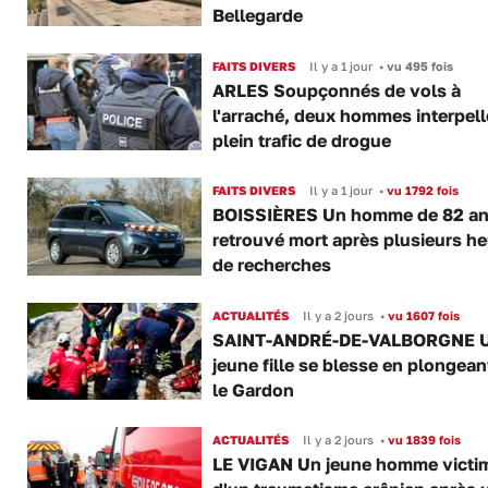
Bellegarde
FAITS DIVERS
Il y a 1 jour
•
vu 495 fois
ARLES Soupçonnés de vols à
l'arraché, deux hommes interpell
plein trafic de drogue
FAITS DIVERS
Il y a 1 jour
•
vu 1792 fois
BOISSIÈRES Un homme de 82 a
retrouvé mort après plusieurs h
de recherches
ACTUALITÉS
Il y a 2 jours
•
vu 1607 fois
SAINT-ANDRÉ-DE-VALBORGNE 
jeune fille se blesse en plongea
le Gardon
ACTUALITÉS
Il y a 2 jours
•
vu 1839 fois
LE VIGAN Un jeune homme victi