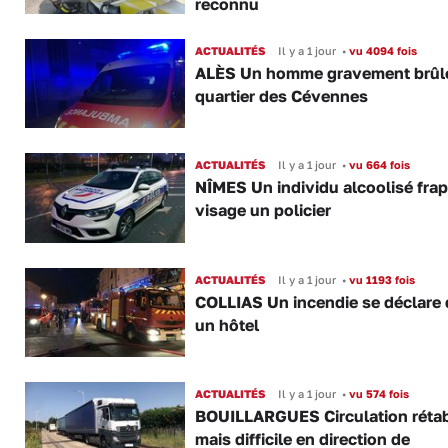
reconnu
ACTUALITÉS
Il y a 1 jour
•
vu 4094 fois
ALÈS Un homme gravement brûl
quartier des Cévennes
ACTUALITÉS
Il y a 1 jour
•
vu 664 fois
NÎMES Un individu alcoolisé fra
visage un policier
ACTUALITÉS
Il y a 1 jour
•
vu 1193 fois
COLLIAS Un incendie se déclare
un hôtel
ACTUALITÉS
Il y a 1 jour
•
vu 574 fois
BOUILLARGUES Circulation rétab
mais difficile en direction de