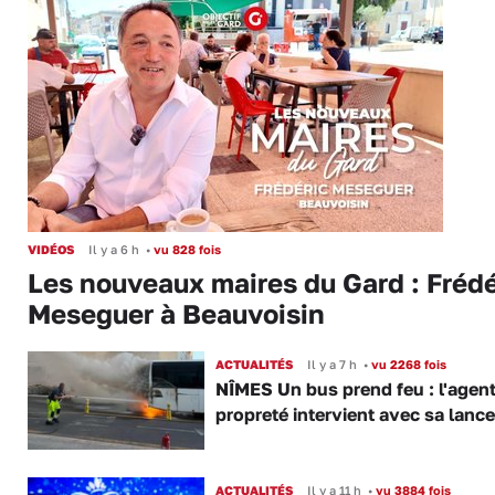
VIDÉOS
Il y a 6 h
•
vu 828 fois
Les nouveaux maires du Gard : Frédé
Meseguer à Beauvoisin
ACTUALITÉS
Il y a 7 h
•
vu 2268 fois
NÎMES Un bus prend feu : l'agent
propreté intervient avec sa lance
ACTUALITÉS
Il y a 11 h
•
vu 3884 fois