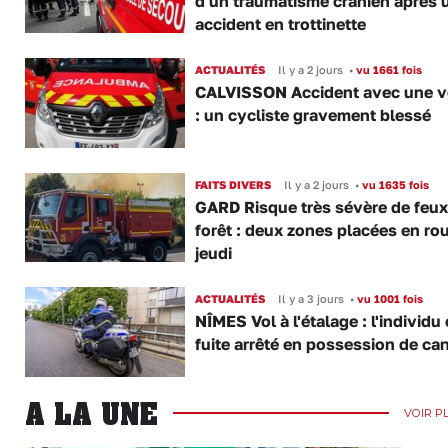
d'un traumatisme crânien après 
accident en trottinette
ACTUALITÉS
Il y a 2 jours
•
vu 1661 fois
CALVISSON Accident avec une v
: un cycliste gravement blessé
FAITS DIVERS
Il y a 2 jours
•
vu 1635 fois
GARD Risque très sévère de feux
forêt : deux zones placées en ro
jeudi
ACTUALITÉS
Il y a 3 jours
•
vu 1001 fois
NÎMES Vol à l'étalage : l'individu
fuite arrêté en possession de ca
A LA UNE
VOIR P