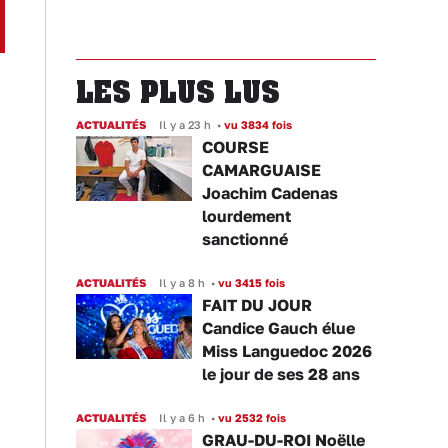
LES PLUS LUS
ACTUALITÉS
Il y a 23 h
•
vu 3834 fois
COURSE
CAMARGUAISE
Joachim Cadenas
lourdement
sanctionné
ACTUALITÉS
Il y a 8 h
•
vu 3415 fois
FAIT DU JOUR
Candice Gauch élue
Miss Languedoc 2026
le jour de ses 28 ans
ACTUALITÉS
Il y a 6 h
•
vu 2532 fois
GRAU-DU-ROI Noëlle