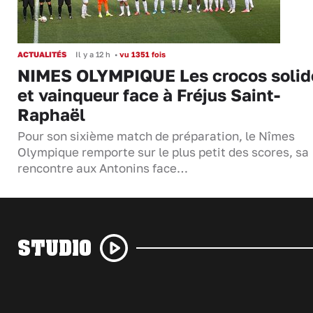
ACTUALITÉS
Il y a 12 h
•
vu 1351 fois
NIMES OLYMPIQUE Les crocos solid
et vainqueur face à Fréjus Saint-
Raphaël
Pour son sixième match de préparation, le Nîmes
Olympique remporte sur le plus petit des scores, sa
rencontre aux Antonins face…
STUDIO