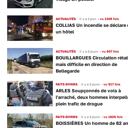
ACTUALITÉS
Il y a 1 jour
•
vu 1305 fois
COLLIAS Un incendie se déclare
un hôtel
ACTUALITÉS
Il y a 2 jours
•
vu 607 fois
BOUILLARGUES Circulation rétab
mais difficile en direction de
Bellegarde
FAITS DIVERS
Il y a 2 jours
•
vu 517 fois
ARLES Soupçonnés de vols à
l'arraché, deux hommes interpell
plein trafic de drogue
FAITS DIVERS
Il y a 2 jours
•
vu 1826 fois
BOISSIÈRES Un homme de 82 a