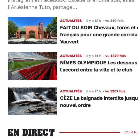
l’Arlésienne Tuto, partage…
ACTUALITÉS
Il y a 12 h
•
vu 310 fois
FAIT DU SOIR Chevaux, toros et 
français pour une grande corrida
Vauvert
ACTUALITÉS
Il y a 14 h
•
vu 1879 fois
NÎMES OLYMPIQUE Les dessous
l'accord entre la ville et le club
ACTUALITÉS
Il y a 17 h
•
vu 1207 fois
CÈZE La baignade interdite jusqu
nouvel ordre
EN DIRECT
VOIR P