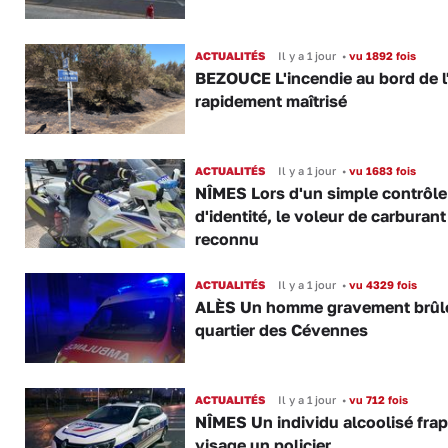
ACTUALITÉS
Il y a 1 jour
•
vu 1892 fois
BEZOUCE L'incendie au bord de l
rapidement maîtrisé
ACTUALITÉS
Il y a 1 jour
•
vu 1683 fois
NÎMES Lors d'un simple contrôle
d'identité, le voleur de carburant
reconnu
ACTUALITÉS
Il y a 1 jour
•
vu 4329 fois
ALÈS Un homme gravement brûl
quartier des Cévennes
ACTUALITÉS
Il y a 1 jour
•
vu 712 fois
NÎMES Un individu alcoolisé fra
visage un policier