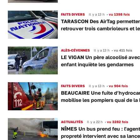
FAITS DIVERS
Il y a 13 h
•
vu 1398 fois
TARASCON Des AirTag permetten
retrouver trois cambrioleurs et le
ALÈS-CÉVENNES
Il y a 13 h
•
vu 411 fois
LE VIGAN Un père alcoolisé ave
enfant inquiète les gendarmes
FAITS DIVERS
Il y a 13 h
•
vu 904 fois
BEAUCAIRE Une fuite d’hydroca
mobilise les pompiers quai de la 
ACTUALITÉS
Il y a 22 h
•
vu 3282 fois
NÎMES Un bus prend feu : l'agent
propreté intervient avec sa lance