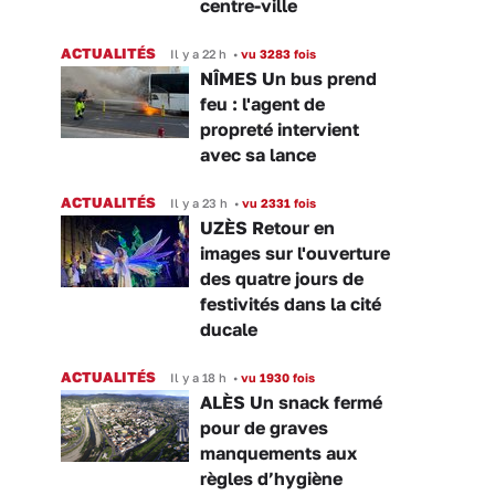
centre-ville
ACTUALITÉS
Il y a 22 h
•
vu 3283 fois
NÎMES Un bus prend
feu : l'agent de
propreté intervient
avec sa lance
ACTUALITÉS
Il y a 23 h
•
vu 2331 fois
UZÈS Retour en
images sur l'ouverture
des quatre jours de
festivités dans la cité
ducale
ACTUALITÉS
Il y a 18 h
•
vu 1930 fois
ALÈS Un snack fermé
pour de graves
manquements aux
règles d’hygiène