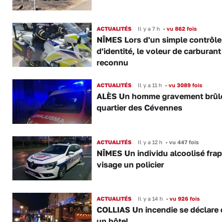
ACTUALITÉS
Il y a 7 h
•
vu 862 fois
NÎMES Lors d'un simple contrôle
d'identité, le voleur de carburant
reconnu
ACTUALITÉS
Il y a 11 h
•
vu 3089 fois
ALÈS Un homme gravement brûl
quartier des Cévennes
ACTUALITÉS
Il y a 12 h
•
vu 447 fois
NÎMES Un individu alcoolisé fra
visage un policier
ACTUALITÉS
Il y a 14 h
•
vu 926 fois
COLLIAS Un incendie se déclare
un hôtel