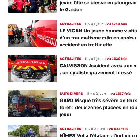
jeune fille se blesse en plongea
le Gardon
ACTUALITÉS
Il y a 1 jour
•
vu 1749 fois
LE VIGAN Un jeune homme victi
d'un traumatisme crânien après 
accident en trottinette
ACTUALITÉS
Il y a 1 jour
•
vu 1630 fois
CALVISSON Accident avec une v
: un cycliste gravement blessé
FAITS DIVERS
Il y a 2 jours
•
vu 1617 fois
GARD Risque très sévère de feux
forêt : deux zones placées en ro
jeudi
ACTUALITÉS
Il y a 2 jours
•
vu 983 fois
NÎMES Vol à l'étalage : l'individu