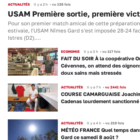
ACTUALITÉS
Il y a 2 h
•
vu 138 fois
USAM Première sortie, première vict
Pour son premier match amical de cette préparation
estivale, l'USAM Nîmes Gard s'est imposée 28-24 fa
Istres (D2).…
ECONOMIE
Il y a 3 h
•
vu 117 fois
FAIT DU SOIR À la coopérative O
Cévennes, on attend des oignon
doux sains mais stressés
ACTUALITÉS
Il y a 7 h
•
vu 2441 fois
COURSE CAMARGUAISE Joachi
Cadenas lourdement sanctionné
ACTUALITÉS
Il y a 4 h
•
vu 219 fois
MÉTÉO FRANCE Quel temps dans
Gard ce samedi 8 août ?