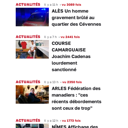
ACTUALITÉS
Il y a 11 h
•
vu 3089 fois
ALÈS Un homme
gravement brûlé au
quartier des Cévennes
ACTUALITÉS
Il y a 7 h
•
vu 2441 fois
COURSE
CAMARGUAISE
Joachim Cadenas
lourdement
sanctionné
ACTUALITÉS
Il y a 13 h
•
vu 2350 fois
ARLES Fédération des
manadiers : "ces
récents débordements
sont ceux de trop"
ACTUALITÉS
Il y a 12 h
•
vu 1773 fois
NÎMES Affichage des