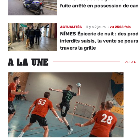
fuite arrêté en possession de ca
ACTUALITÉS
Il y a 2 jours
•
vu 2568 fois
NÎMES Épicerie de nuit : des pro
interdits saisis, la vente se pours
travers la grille
A LA UNE
VOIR P