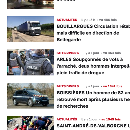
ACTUALITÉS
Il y a 15 h
•
vu 486 fois
BOUILLARGUES Circulation rétab
mais difficile en direction de
Bellegarde
FAITS DIVERS
Il y a 1 jour
•
vu 454 fois
ARLES Soupçonnés de vols à
l'arraché, deux hommes interpell
plein trafic de drogue
FAITS DIVERS
Il y a 1 jour
•
vu 1641 fois
BOISSIÈRES Un homme de 82 a
retrouvé mort après plusieurs h
de recherches
ACTUALITÉS
Il y a 1 jour
•
vu 1545 fois
SAINT-ANDRÉ-DE-VALBORGNE 