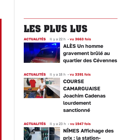
LES PLUS LUS
ACTUALITÉS
Il y a 22 h
•
vu 3663 fois
ALÈS Un homme
gravement brûlé au
quartier des Cévennes
ACTUALITÉS
Il y a 18 h
•
vu 3391 fois
COURSE
CAMARGUAISE
Joachim Cadenas
lourdement
sanctionné
ACTUALITÉS
Il y a 23 h
•
vu 1947 fois
NÎMES Affichage des
prix : la station-