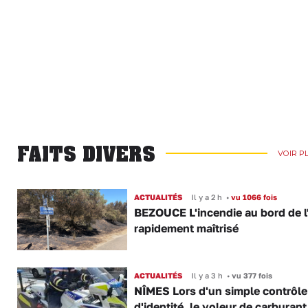
FAITS DIVERS
VOIR P
ACTUALITÉS
Il y a 2 h
•
vu 1066 fois
BEZOUCE L'incendie au bord de l
rapidement maîtrisé
ACTUALITÉS
Il y a 3 h
•
vu 377 fois
NÎMES Lors d'un simple contrôle
d'identité, le voleur de carburant