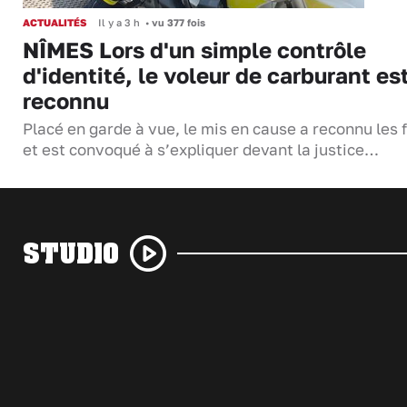
ACTUALITÉS
Il y a 3 h
•
vu 377 fois
NÎMES Lors d'un simple contrôle
d'identité, le voleur de carburant es
reconnu
Placé en garde à vue, le mis en cause a reconnu les f
et est convoqué à s’expliquer devant la justice…
STUDIO