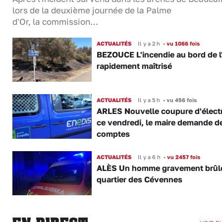
lors de la deuxième journée de la Palme
d'Or, la commission…
ACTUALITÉS
Il y a 2 h
•
vu 1066 fois
BEZOUCE L'incendie au bord de l
rapidement maîtrisé
ACTUALITÉS
Il y a 5 h
•
vu 456 fois
ARLES Nouvelle coupure d'électr
ce vendredi, le maire demande d
comptes
ACTUALITÉS
Il y a 6 h
•
vu 2457 fois
ALÈS Un homme gravement brûl
quartier des Cévennes