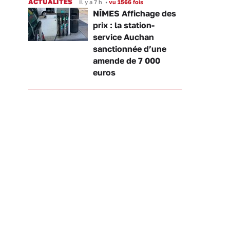
ACTUALITÉS
Il y a 7 h
•
vu 1566 fois
NÎMES Affichage des
prix : la station-
service Auchan
sanctionnée d’une
amende de 7 000
euros