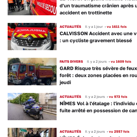
d'un traumatisme crânien après 
accident en trottinette
ACTUALITÉS
Il y a 1 jour
•
vu 1611 fois
CALVISSON Accident avec une v
: un cycliste gravement blessé
FAITS DIVERS
Il y a 2 jours
•
vu 1609 fois
GARD Risque très sévère de feux
forêt : deux zones placées en ro
jeudi
ACTUALITÉS
Il y a 2 jours
•
vu 973 fois
NÎMES Vol à l'étalage : l'individu
fuite arrêté en possession de ca
ACTUALITÉS
Il y a 2 jours
•
vu 2557 fois