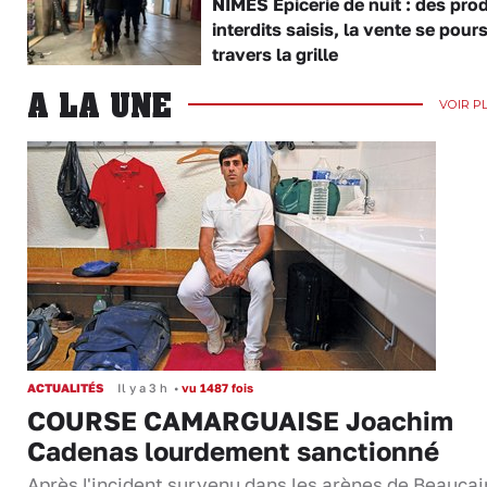
NÎMES Épicerie de nuit : des pro
interdits saisis, la vente se pours
travers la grille
A LA UNE
VOIR P
ACTUALITÉS
Il y a 3 h
•
vu 1487 fois
COURSE CAMARGUAISE Joachim
Cadenas lourdement sanctionné
Après l'incident survenu dans les arènes de Beaucai