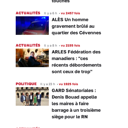
touchés
ACTUALITÉS
Il y a 6 h
•
vu 2457 fois
ALÈS Un homme
gravement brûlé au
quartier des Cévennes
ACTUALITÉS
Il y a 8 h
•
vu 2155 fois
ARLES Fédération des
manadiers : "ces
récents débordements
sont ceux de trop"
POLITIQUE
Il y a 23 h
•
vu 1925 fois
GARD Sénatoriales :
Denis Bouad appelle
les maires à faire
barrage à un troisième
siège pour le RN