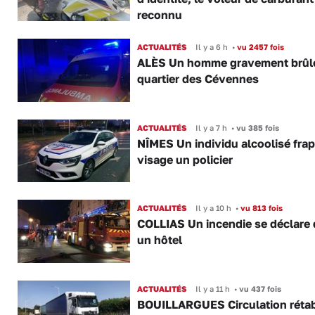
reconnu
ACTUALITÉS
Il y a 6 h
•
vu 2457 fois
ALÈS Un homme gravement brûl
quartier des Cévennes
ACTUALITÉS
Il y a 7 h
•
vu 385 fois
NÎMES Un individu alcoolisé fra
visage un policier
ACTUALITÉS
Il y a 10 h
•
vu 813 fois
COLLIAS Un incendie se déclare
un hôtel
ACTUALITÉS
Il y a 11 h
•
vu 437 fois
BOUILLARGUES Circulation rétab