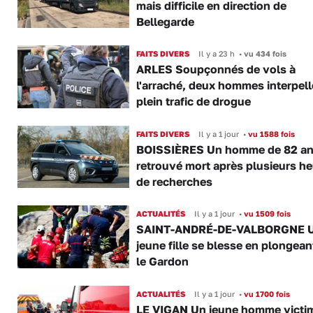
mais difficile en direction de
Bellegarde
FAITS DIVERS
Il y a 23 h
•
vu 434 fois
ARLES Soupçonnés de vols à
l'arraché, deux hommes interpell
plein trafic de drogue
FAITS DIVERS
Il y a 1 jour
•
vu 1588 fois
BOISSIÈRES Un homme de 82 a
retrouvé mort après plusieurs h
de recherches
ACTUALITÉS
Il y a 1 jour
•
vu 1509 fois
SAINT-ANDRÉ-DE-VALBORGNE 
jeune fille se blesse en plongea
le Gardon
ACTUALITÉS
Il y a 1 jour
•
vu 1700 fois
LE VIGAN Un jeune homme victi