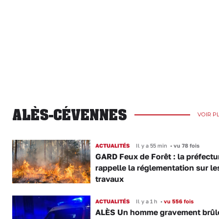
ALÈS-CÉVENNES
VOIR P
ACTUALITÉS
Il y a 55 min
•
vu 78 fois
GARD Feux de Forêt : la préfectu
rappelle la réglementation sur le
travaux
ACTUALITÉS
Il y a 1 h
•
vu 556 fois
ALÈS Un homme gravement brûl