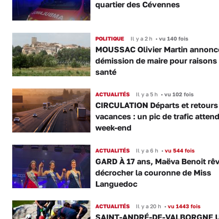
quartier des Cévennes
POLITIQUE
Il y a 2 h
•
vu 140 fois
MOUSSAC Olivier Martin annonc
démission de maire pour raisons
santé
ACTUALITÉS
Il y a 5 h
•
vu 102 fois
CIRCULATION Départs et retours
vacances : un pic de trafic atten
week-end
ACTUALITÉS
Il y a 6 h
•
vu 544 fois
GARD À 17 ans, Maëva Benoit rê
décrocher la couronne de Miss
Languedoc
ACTUALITÉS
Il y a 20 h
•
vu 1443 fois
SAINT-ANDRÉ-DE-VALBORGNE 