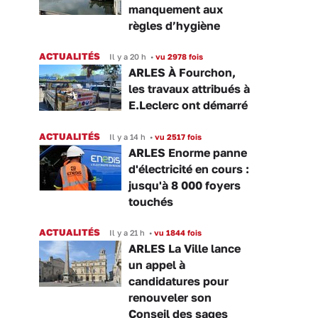
manquement aux
règles d’hygiène
ACTUALITÉS
Il y a 20 h
•
vu 2978 fois
ARLES À Fourchon,
les travaux attribués à
E.Leclerc ont démarré
ACTUALITÉS
Il y a 14 h
•
vu 2517 fois
ARLES Enorme panne
d'électricité en cours :
jusqu'à 8 000 foyers
touchés
ACTUALITÉS
Il y a 21 h
•
vu 1844 fois
ARLES La Ville lance
un appel à
candidatures pour
renouveler son
Conseil des sages