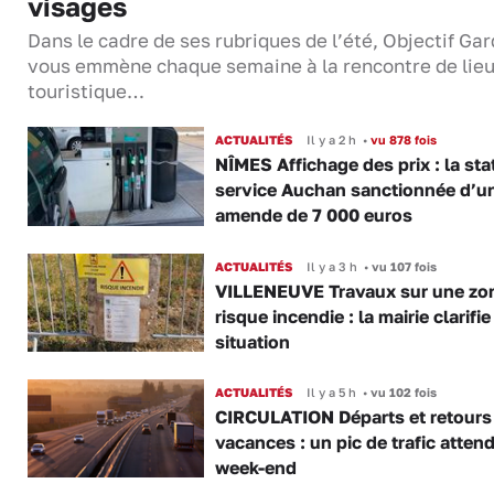
visages
Dans le cadre de ses rubriques de l’été, Objectif Gar
vous emmène chaque semaine à la rencontre de lie
touristique…
ACTUALITÉS
Il y a 2 h
•
vu 878 fois
NÎMES Affichage des prix : la sta
service Auchan sanctionnée d’u
amende de 7 000 euros
ACTUALITÉS
Il y a 3 h
•
vu 107 fois
VILLENEUVE Travaux sur une zo
risque incendie : la mairie clarifie
situation
ACTUALITÉS
Il y a 5 h
•
vu 102 fois
CIRCULATION Départs et retours
vacances : un pic de trafic atten
week-end