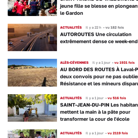
jeune fille se blesse en plongea
le Gardon
ACTUALITÉS
Il y a 22 h
•
vu 182 fois
AUTOROUTES Une circulation
extrêmement dense ce week-end
ALÈS-CÉVENNES
Il y a 1 jour
•
vu 1931 fois
AU BORD DES ROUTES À Laval-P
deux convois pour ne pas oublier
Résistance et les mineurs dispar
ACTUALITÉS
Il y a 1 jour
•
vu 516 fois
SAINT-JEAN-DU-PIN Les habitan
mettent la main à la pâte pour
transformer la cour de l'école
ACTUALITÉS
Il y a 1 jour
•
vu 2119 fois