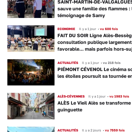
SAINT-MARTIN-DE-VALGALGUES 
sauve une famille des flammes : 
témoignage de Samy
ECONOMIE
Il y a 1 jour
•
vu 600 fois
FAIT DU SOIR Ligne Alès-Bessège
consultation publique largement
favorable... mais parfois hors-su
ACTUALITÉS
Il y a 1 jour
•
vu 218 fois
PIÉMONT CÉVENOL Le cinéma s
les étoiles poursuit sa tournée e
ALÈS-CÉVENNES
Il y a 1 jour
•
vu 1983 fois
ALÈS Le Vieil Alès se transforme
guinguette
ACTUALITÉS
Il y a 2 jours
•
vu 7559 fois