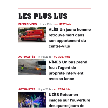
f
LES PLUS LUS
FAITS DIVERS
Il y a 13 h
•
vu 3797 fois
ALÈS Un jeune homme
retrouvé mort dans
son appartement du
centre-ville
n
ACTUALITÉS
Il y a 23 h
•
vu 3297 fois
NÎMES Un bus prend
feu : l'agent de
propreté intervient
avec sa lance
ACTUALITÉS
Il y a 23 h
•
vu 2354 fois
UZÈS Retour en
images sur l'ouverture
des quatre jours de