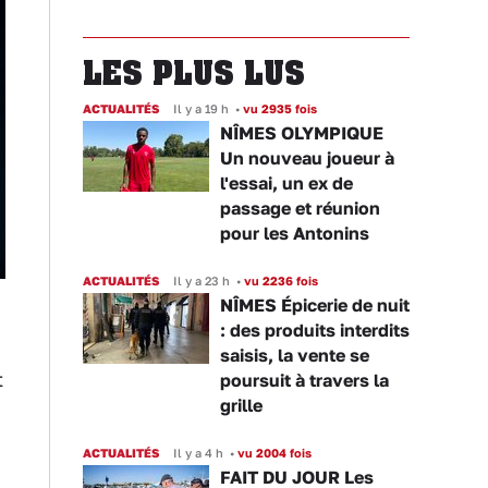
LES PLUS LUS
ACTUALITÉS
Il y a 19 h
•
vu 2935 fois
NÎMES OLYMPIQUE
Un nouveau joueur à
l'essai, un ex de
passage et réunion
pour les Antonins
ACTUALITÉS
Il y a 23 h
•
vu 2236 fois
NÎMES Épicerie de nuit
: des produits interdits
saisis, la vente se
t
poursuit à travers la
grille
ACTUALITÉS
Il y a 4 h
•
vu 2004 fois
FAIT DU JOUR Les