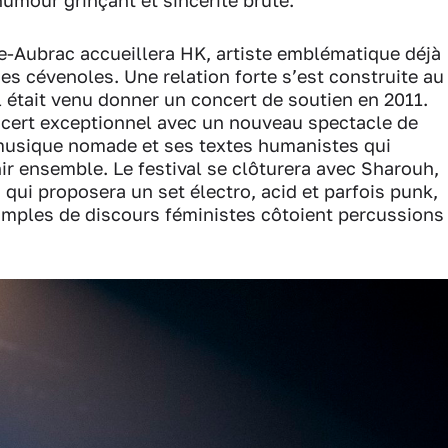
humour grinçant et sincérité brute.
e-Aubrac accueillera HK, artiste emblématique déjà
es cévenoles. Une relation forte s’est construite au
l était venu donner un concert de soutien en 2011.
ncert exceptionnel avec un nouveau spectacle de
 musique nomade et ses textes humanistes qui
hir ensemble. Le festival se clôturera avec Sharouh,
qui proposera un set électro, acid et parfois punk,
amples de discours féministes côtoient percussions