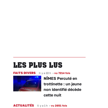
LES PLUS LUS
FAITS DIVERS
Il y a 22 h
•
vu 7214 fois
NÎMES Percuté en
trottinette : un jeune
non identifié décède
cette nuit
ACTUALITÉS
Il y a 1 h
•
vu 2651 fois