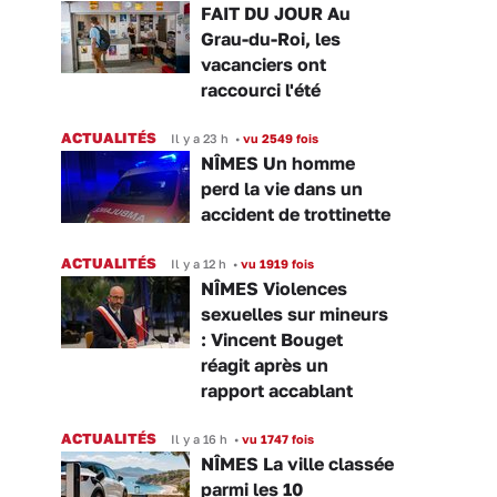
FAIT DU JOUR Au
Grau-du-Roi, les
vacanciers ont
raccourci l'été
ACTUALITÉS
Il y a 23 h
•
vu 2549 fois
NÎMES Un homme
perd la vie dans un
accident de trottinette
ACTUALITÉS
Il y a 12 h
•
vu 1919 fois
NÎMES Violences
sexuelles sur mineurs
: Vincent Bouget
réagit après un
rapport accablant
ACTUALITÉS
Il y a 16 h
•
vu 1747 fois
NÎMES La ville classée
parmi les 10