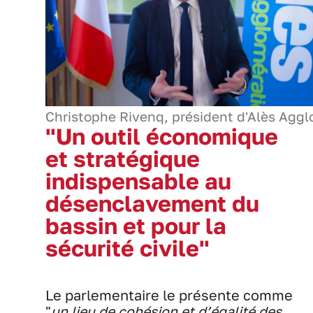
Christophe Rivenq, président d'Alès Aggl
"Un outil économique
et stratégique
indispensable au
désenclavement du
bassin et pour la
sécurité civile"
Le parlementaire le présente comme
"
un lieu de cohésion et d’égalité des