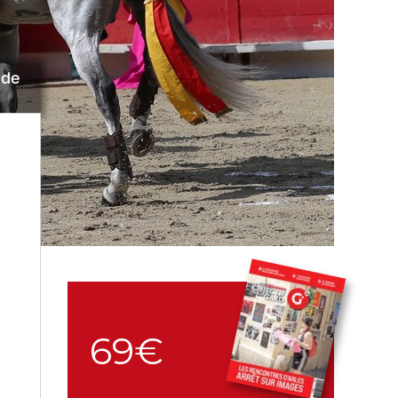
 de
69€