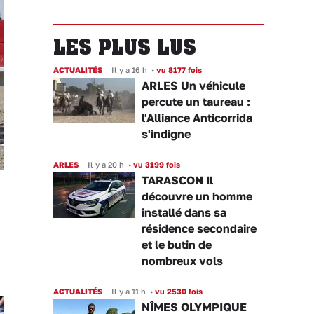
LES PLUS LUS
ACTUALITÉS
Il y a 16 h
•
vu 8177 fois
ARLES Un véhicule
percute un taureau :
l'Alliance Anticorrida
s'indigne
ARLES
Il y a 20 h
•
vu 3199 fois
TARASCON Il
découvre un homme
installé dans sa
résidence secondaire
et le butin de
nombreux vols
ACTUALITÉS
Il y a 11 h
•
vu 2530 fois
NÎMES OLYMPIQUE