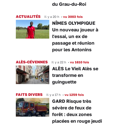
du Grau-du-Roi
ACTUALITÉS
Il y a 20 h
•
vu 3003 fois
NÎMES OLYMPIQUE
Un nouveau joueur à
l'essai, un ex de
passage et réunion
pour les Antonins
ALÈS-CÉVENNES
Il y a 22 h
•
vu 1610 fois
ALÈS Le Vieil Alès se
transforme en
guinguette
FAITS DIVERS
Il y a 17 h
•
vu 1259 fois
GARD Risque très
sévère de feux de
forêt : deux zones
placées en rouge jeudi