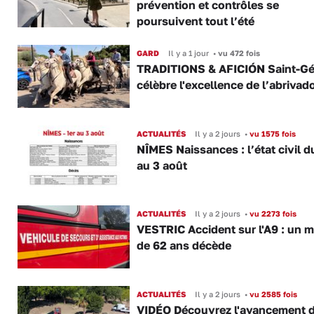
prévention et contrôles se
poursuivent tout l’été
GARD
Il y a 1 jour
•
vu 472 fois
TRADITIONS & AFICIÓN Saint-Gé
célèbre l'excellence de l’abrivad
ACTUALITÉS
Il y a 2 jours
•
vu 1575 fois
NÎMES Naissances : l’état civil d
au 3 août
ACTUALITÉS
Il y a 2 jours
•
vu 2273 fois
VESTRIC Accident sur l'A9 : un 
de 62 ans décède
ACTUALITÉS
Il y a 2 jours
•
vu 2585 fois
VIDÉO Découvrez l'avancement 