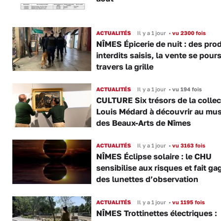
ACTUALITÉS
Il y a 1 jour
•
vu 2300 fois
NÎMES Épicerie de nuit : des pro
interdits saisis, la vente se pours
travers la grille
ACTUALITÉS
Il y a 1 jour
•
vu 194 fois
CULTURE Six trésors de la collec
Louis Médard à découvrir au mu
des Beaux-Arts de Nîmes
ACTUALITÉS
Il y a 1 jour
•
vu 3163 fois
NÎMES Éclipse solaire : le CHU
sensibilise aux risques et fait ga
des lunettes d’observation
ACTUALITÉS
Il y a 1 jour
•
vu 1195 fois
NÎMES Trottinettes électriques :