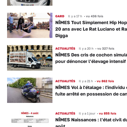
GARD
Il y a 17 h
•
vu 436 fois
NÎMES Tout Simplement Hip Hop 
20 ans avec Le Rat Luciano et R
Digga
ACTUALITÉS
Il y a 20 h
•
vu 327 fois
NÎMES Des cris de cochon simul
pour dénoncer l’élevage intensif
ACTUALITÉS
Il y a 21 h
•
vu 862 fois
NÎMES Vol à l'étalage : l'individu
fuite arrêté en possession de ca
ACTUALITÉS
Il y a 1 jour
•
vu 855 fois
NÎMES Naissances : l’état civil d
août