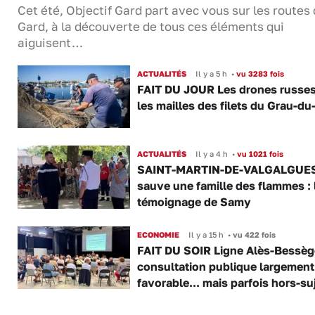
Cet été, Objectif Gard part avec vous sur les routes
Gard, à la découverte de tous ces éléments qui
aiguisent…
ACTUALITÉS
Il y a 5 h
•
vu 3283 fois
FAIT DU JOUR Les drones russe
les mailles des filets du Grau-du
ACTUALITÉS
Il y a 4 h
•
vu 1021 fois
SAINT-MARTIN-DE-VALGALGUES 
sauve une famille des flammes : 
témoignage de Samy
ECONOMIE
Il y a 15 h
•
vu 422 fois
FAIT DU SOIR Ligne Alès-Bessège
consultation publique largement
favorable... mais parfois hors-su