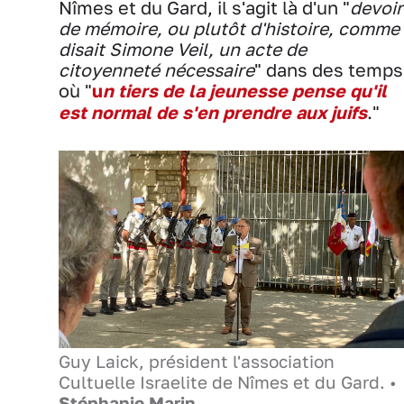
Nîmes et du Gard, il s'agit là d'un "
devoir
de mémoire, ou plutôt d'histoire, comme
disait Simone Veil, un acte de
citoyenneté nécessaire
" dans des temps
où "
u
n tiers de la jeunesse pense qu'il
est normal de s'en prendre aux juifs
."
Guy Laick, président l'association
Cultuelle Israelite de Nîmes et du Gard. •
Stéphanie Marin