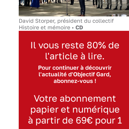
David Storper, président du collectif
Histoire et mémoire •
CD
Il vous reste 80% de
l'article à lire.
Pour continuer à découvrir
l'actualité d'Objectif Gard,
abonnez-vous !
Votre abonnement
papier et numérique
à partir de 69€ pour 1