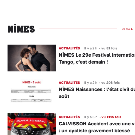
NÎMES
VOIR P
ACTUALITÉS
Il y a 2 h
•
vu 81 fois
NÎMES Le 29e Festival Internatio
Tango, c'est demain !
ACTUALITÉS
Il y a 2 h
•
vu 208 fois
NÎMES Naissances : l’état civil d
août
ACTUALITÉS
Il y a 6 h
•
vu 1115 fois
CALVISSON Accident avec une v
: un cycliste gravement blessé