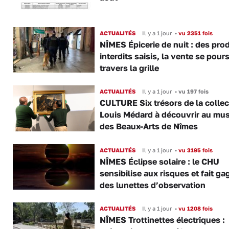
ACTUALITÉS
Il y a 1 jour
•
vu 2351 fois
NÎMES Épicerie de nuit : des pro
interdits saisis, la vente se pours
travers la grille
ACTUALITÉS
Il y a 1 jour
•
vu 197 fois
CULTURE Six trésors de la collec
Louis Médard à découvrir au mu
des Beaux-Arts de Nîmes
ACTUALITÉS
Il y a 1 jour
•
vu 3195 fois
NÎMES Éclipse solaire : le CHU
sensibilise aux risques et fait ga
des lunettes d’observation
ACTUALITÉS
Il y a 1 jour
•
vu 1208 fois
NÎMES Trottinettes électriques :