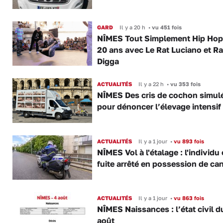
GARD
Il y a 20 h
•
vu 451 fois
NÎMES Tout Simplement Hip Hop 
20 ans avec Le Rat Luciano et R
Digga
ACTUALITÉS
Il y a 22 h
•
vu 353 fois
NÎMES Des cris de cochon simul
pour dénoncer l’élevage intensif
ACTUALITÉS
Il y a 1 jour
•
vu 893 fois
NÎMES Vol à l'étalage : l'individu
fuite arrêté en possession de ca
ACTUALITÉS
Il y a 1 jour
•
vu 863 fois
NÎMES Naissances : l’état civil d
août