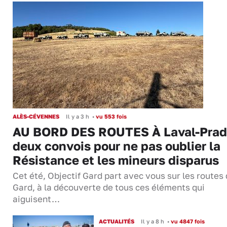
ALÈS-CÉVENNES
Il y a 3 h
•
vu 553 fois
AU BORD DES ROUTES À Laval-Prad
deux convois pour ne pas oublier la
Résistance et les mineurs disparus
Cet été, Objectif Gard part avec vous sur les routes
Gard, à la découverte de tous ces éléments qui
aiguisent…
ACTUALITÉS
Il y a 8 h
•
vu 4847 fois