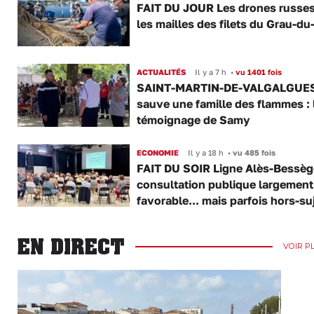
FAIT DU JOUR Les drones russe
les mailles des filets du Grau-du
ACTUALITÉS
Il y a 7 h
•
vu 1401 fois
SAINT-MARTIN-DE-VALGALGUES 
sauve une famille des flammes : 
témoignage de Samy
ECONOMIE
Il y a 18 h
•
vu 485 fois
FAIT DU SOIR Ligne Alès-Bessège
consultation publique largement
favorable... mais parfois hors-su
EN DIRECT
VOIR P