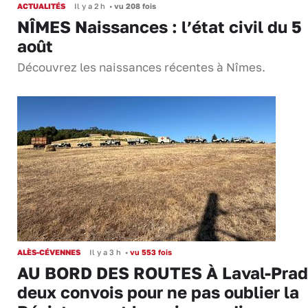
ACTUALITÉS
Il y a 2 h
•
vu 208 fois
NÎMES Naissances : l’état civil du 5
août
Découvrez les naissances récentes à Nîmes.
ALÈS-CÉVENNES
Il y a 3 h
•
vu 553 fois
AU BORD DES ROUTES À Laval-Prad
deux convois pour ne pas oublier la