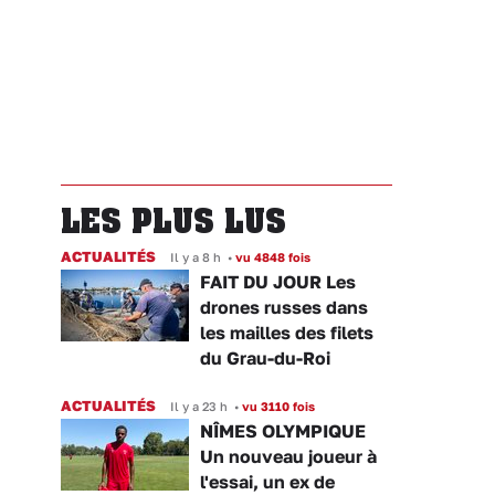
LES PLUS LUS
ACTUALITÉS
Il y a 8 h
•
vu 4848 fois
FAIT DU JOUR Les
drones russes dans
les mailles des filets
du Grau-du-Roi
ACTUALITÉS
Il y a 23 h
•
vu 3110 fois
NÎMES OLYMPIQUE
Un nouveau joueur à
l'essai, un ex de