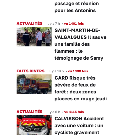
passage et réunion
pour les Antonins
ACTUALITÉS
Il y a 7 h
•
vu 1401 fois
SAINT-MARTIN-DE-
VALGALGUES Il sauve
une famille des
flammes : le
témoignage de Samy
FAITS DIVERS
Il y a 19 h
•
vu 1388 fois
GARD Risque très
sévère de feux de
forêt : deux zones
placées en rouge jeudi
ACTUALITÉS
Il y a 6 h
•
vu 1115 fois
CALVISSON Accident
avec une voiture : un
cycliste gravement