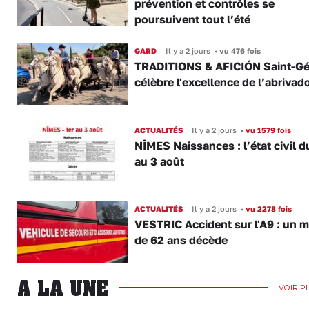
prévention et contrôles se
poursuivent tout l’été
GARD
Il y a 2 jours
•
vu 476 fois
TRADITIONS & AFICIÓN Saint-Gé
célèbre l'excellence de l’abrivad
ACTUALITÉS
Il y a 2 jours
•
vu 1579 fois
NÎMES Naissances : l’état civil d
au 3 août
ACTUALITÉS
Il y a 2 jours
•
vu 2278 fois
VESTRIC Accident sur l'A9 : un 
de 62 ans décède
A LA UNE
VOIR P