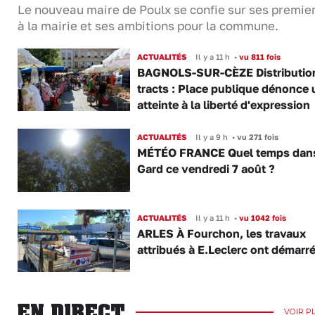
Le nouveau maire de Poulx se confie sur ses premie
à la mairie et ses ambitions pour la commune.
ACTUALITÉS
Il y a 11 h
•
vu 811 fois
BAGNOLS-SUR-CÈZE Distributio
tracts : Place publique dénonce 
atteinte à la liberté d'expression
ACTUALITÉS
Il y a 9 h
•
vu 271 fois
MÉTÉO FRANCE Quel temps dans
Gard ce vendredi 7 août ?
ACTUALITÉS
Il y a 11 h
•
vu 1042 fois
ARLES À Fourchon, les travaux
attribués à E.Leclerc ont démarr
EN DIRECT
VOIR P