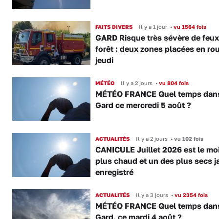
FAITS DIVERS
Il y a 1 jour
•
vu 1564 fois
GARD Risque très sévère de feux
forêt : deux zones placées en ro
jeudi
MÉTÉO
Il y a 2 jours
•
vu 804 fois
MÉTÉO FRANCE Quel temps dans
Gard ce mercredi 5 août ?
ACTUALITÉS
Il y a 2 jours
•
vu 102 fois
CANICULE Juillet 2026 est le moi
plus chaud et un des plus secs j
enregistré
ACTUALITÉS
Il y a 3 jours
•
vu 2354 fois
MÉTÉO FRANCE Quel temps dans
Gard, ce mardi 4 août ?