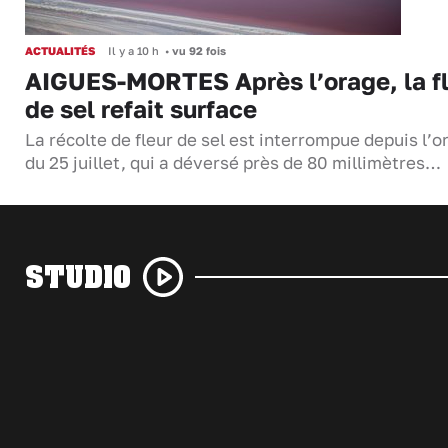
ACTUALITÉS
Il y a 10 h
•
vu 92 fois
AIGUES-MORTES Après l’orage, la f
de sel refait surface
La récolte de fleur de sel est interrompue depuis l’o
du 25 juillet, qui a déversé près de 80 millimètres…
STUDIO