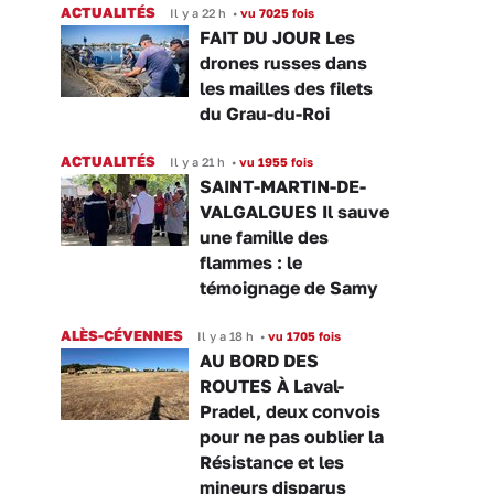
ACTUALITÉS
Il y a 22 h
•
vu 7025 fois
FAIT DU JOUR Les
drones russes dans
les mailles des filets
du Grau-du-Roi
ACTUALITÉS
Il y a 21 h
•
vu 1955 fois
SAINT-MARTIN-DE-
VALGALGUES Il sauve
une famille des
flammes : le
témoignage de Samy
ALÈS-CÉVENNES
Il y a 18 h
•
vu 1705 fois
AU BORD DES
ROUTES À Laval-
Pradel, deux convois
pour ne pas oublier la
Résistance et les
mineurs disparus