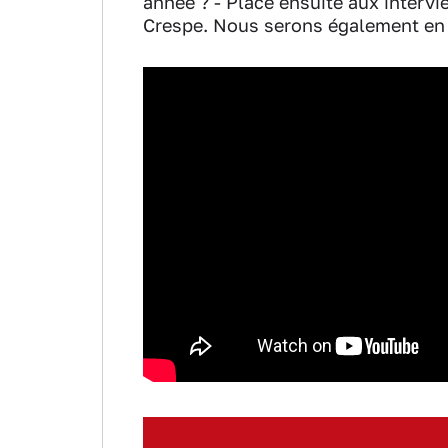
année ? - Place ensuite aux interv
Crespe. Nous serons également en d