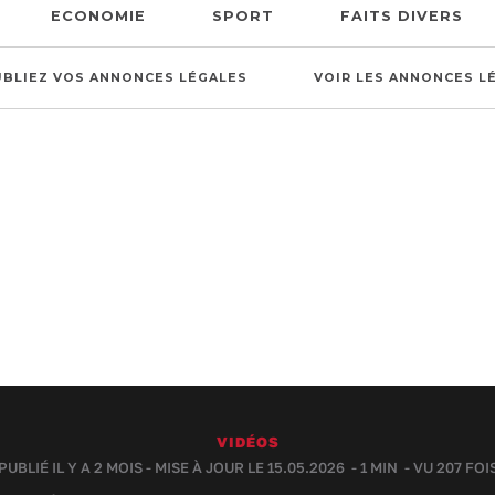
ECONOMIE
SPORT
FAITS DIVERS
UBLIEZ VOS ANNONCES LÉGALES
VOIR LES ANNONCES L
VIDÉOS
PUBLIÉ IL Y A 2 MOIS - MISE À JOUR LE 15.05.2026 -
1 MIN
- VU 207 FOI