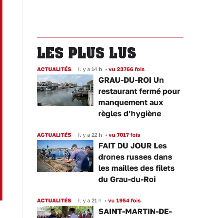
LES PLUS LUS
ACTUALITÉS
Il y a 14 h
•
vu 23766 fois
GRAU-DU-ROI Un
restaurant fermé pour
manquement aux
règles d’hygiène
ACTUALITÉS
Il y a 22 h
•
vu 7017 fois
FAIT DU JOUR Les
drones russes dans
les mailles des filets
du Grau-du-Roi
ACTUALITÉS
Il y a 21 h
•
vu 1954 fois
SAINT-MARTIN-DE-