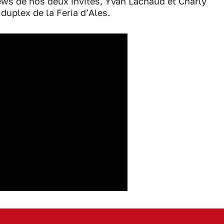
iews de nos deux invités, Yvan Lachaud et Charly
uplex de la Feria d’Ales.