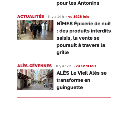
pour les Antonins
ACTUALITÉS
Il y a 14 h
•
vu 1928 fois
NÎMES Épicerie de nuit
: des produits interdits
saisis, la vente se
poursuit à travers la
grille
ALÈS-CÉVENNES
Il y a 12 h
•
vu 1273 fois
ALÈS Le Vieil Alès se
transforme en
guinguette