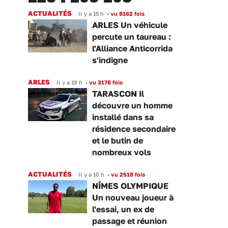
ACTUALITÉS
Il y a 15 h
•
vu 8162 fois
ARLES Un véhicule
percute un taureau :
l'Alliance Anticorrida
s'indigne
ARLES
Il y a 19 h
•
vu 3178 fois
TARASCON Il
découvre un homme
installé dans sa
résidence secondaire
et le butin de
nombreux vols
ACTUALITÉS
Il y a 10 h
•
vu 2518 fois
NÎMES OLYMPIQUE
Un nouveau joueur à
l'essai, un ex de
passage et réunion