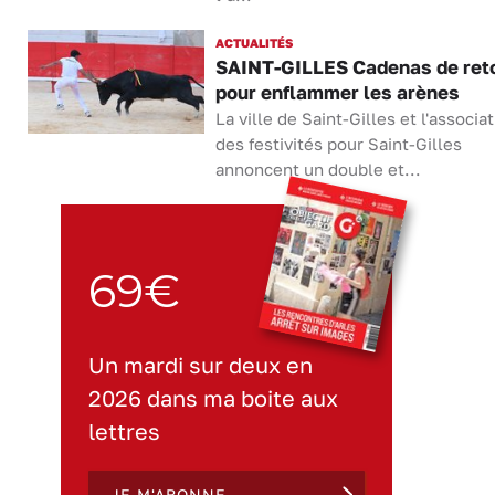
ACTUALITÉS
SAINT-GILLES Cadenas de ret
pour enflammer les arènes
La ville de Saint-Gilles et l'associa
des festivités pour Saint-Gilles
annoncent un double et...
69€
Un mardi sur deux en
2026 dans ma boite aux
lettres
JE M'ABONNE