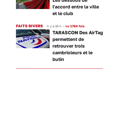
Les dessous de
l'accord entre la ville
et le club
FAITS DIVERS
Il y a 16 h
•
vu 1784 fois
TARASCON Des AirTag
permettent de
retrouver trois
cambrioleurs et le
butin