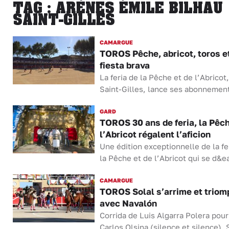
TAG : ARÈNES ÉMILE BILHAU
SAINT-GILLES
CAMARGUE
TOROS Pêche, abricot, toros e
fiesta brava
La feria de la Pêche et de l’Abricot,
Saint-Gilles, lance ses abonnemen
GARD
TOROS 30 ans de feria, la Pêch
l’Abricot régalent l’aficion
Une édition exceptionnelle de la fe
la Pêche et de l’Abricot qui se d&ea
CAMARGUE
TOROS Solal s’arrime et triom
avec Navalón
Corrida de Luis Algarra Polera pour
Carlos Olsina (silence et silence), 