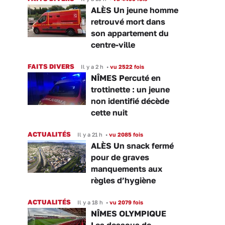
ALÈS Un jeune homme
retrouvé mort dans
son appartement du
centre-ville
FAITS DIVERS
Il y a 2 h
•
vu 2522 fois
NÎMES Percuté en
trottinette : un jeune
non identifié décède
cette nuit
ACTUALITÉS
Il y a 21 h
•
vu 2085 fois
ALÈS Un snack fermé
pour de graves
manquements aux
règles d’hygiène
ACTUALITÉS
Il y a 18 h
•
vu 2079 fois
NÎMES OLYMPIQUE