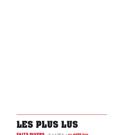
LES PLUS LUS
FAITS DIVERS
Il y a 16 h
•
vu 4499 fois