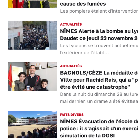
cause des fumées
Les pompiers étaient d'interventio
ACTUALITÉS
NÎMES Alerte à la bombe au ly
Daudet ce jeudi 23 novembre 
Les lycéens se trouvent actuellem
l'extérieur de l'établ...
ACTUALITÉS
BAGNOLS/CÈZE La médaille de
Ville pour Rachid Rais, qui a "
être évité une catastrophe"
Dans la nuit du dimanche 28 au lun
mai dernier, un drame a été évit&ea
FAITS DIVERS
NÎMES Évacuation de l'école d
police : il s'agissait d'un exerc
simulation de la DGSI