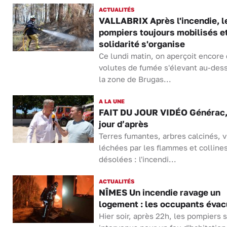
ACTUALITÉS
VALLABRIX Après l'incendie, l
pompiers toujours mobilisés et
solidarité s'organise
Ce lundi matin, on aperçoit encore
volutes de fumée s'élevant au-des
la zone de Brugas...
A LA UNE
FAIT DU JOUR VIDÉO Générac,
jour d’après
Terres fumantes, arbres calcinés, 
léchées par les flammes et colline
désolées : l'incendi...
ACTUALITÉS
NÎMES Un incendie ravage un
logement : les occupants éva
Hier soir, après 22h, les pompiers 