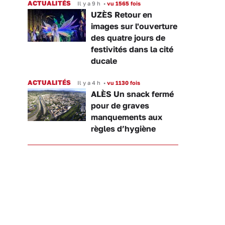
ACTUALITÉS
Il y a 9 h
•
vu 1565 fois
UZÈS Retour en
images sur l'ouverture
des quatre jours de
festivités dans la cité
ducale
ACTUALITÉS
Il y a 4 h
•
vu 1130 fois
ALÈS Un snack fermé
pour de graves
manquements aux
règles d’hygiène