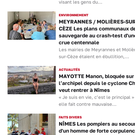
visant les gens du...
ENVIRONNEMENT
MEYRANNES / MOLIÈRES-SUR
CÈZE Les plans communaux d
sauvegarde au crash-test d'un
crue centennale
Les mairies de Meyrannes et Moliè
sur-Cèze étaient en ébullition,...
ACTUALITÉS
MAYOTTE Manon, bloquée sur
l’archipel depuis le cyclone Ch
veut rentrer à Nîmes
« Je suis en vie, c’est le principal » 
elle fait contre mauvaise...
FAITS DIVERS
NÎMES Les pompiers au secou
d'un homme de forte corpulen