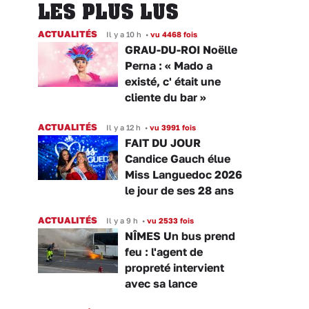
LES PLUS LUS
ACTUALITÉS
Il y a 10 h
•
vu 4468 fois
GRAU-DU-ROI Noëlle
Perna : « Mado a
existé, c' était une
cliente du bar »
ACTUALITÉS
Il y a 12 h
•
vu 3991 fois
FAIT DU JOUR
Candice Gauch élue
Miss Languedoc 2026
le jour de ses 28 ans
ACTUALITÉS
Il y a 9 h
•
vu 2533 fois
NÎMES Un bus prend
feu : l'agent de
propreté intervient
avec sa lance