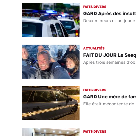
FAITS DIVERS
GARD Après des insulte
Deux mineurs et un jeune 
ACTUALITÉS
FAIT DU JOUR Le Seaq
Après trois semaines d'obs
FAITS DIVERS
GARD Une mère de fami
Elle était mécontente de l
FAITS DIVERS