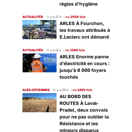
règles d’hygiène
ACTUALITÉS
Il y a 17 h
•
vu 2558 fois
ARLES À Fourchon,
les travaux attribués à
E.Leclerc ont démarré
ACTUALITÉS
Il y a 11 h
•
vu 1986 fois
ARLES Enorme panne
d'électricité en cours :
jusqu'à 8 000 foyers
touchés
ALÈS-CÉVENNES
Il y a 23 h
•
vu 1890 fois
AU BORD DES
ROUTES À Laval-
Pradel, deux convois
pour ne pas oublier la
Résistance et les
mineurs disparus