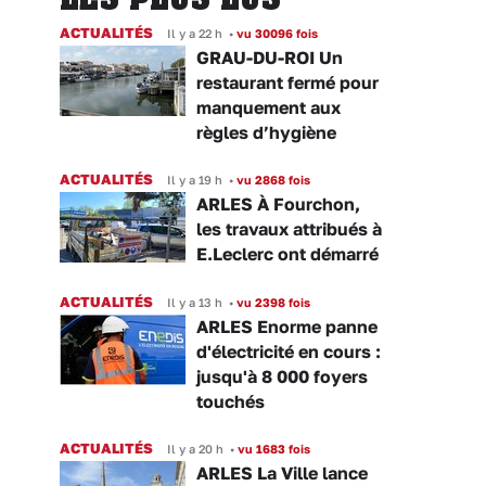
ACTUALITÉS
Il y a 22 h
•
vu 30096 fois
GRAU-DU-ROI Un
restaurant fermé pour
manquement aux
règles d’hygiène
ACTUALITÉS
Il y a 19 h
•
vu 2868 fois
ARLES À Fourchon,
les travaux attribués à
E.Leclerc ont démarré
ACTUALITÉS
Il y a 13 h
•
vu 2398 fois
ARLES Enorme panne
d'électricité en cours :
jusqu'à 8 000 foyers
touchés
ACTUALITÉS
Il y a 20 h
•
vu 1683 fois
ARLES La Ville lance