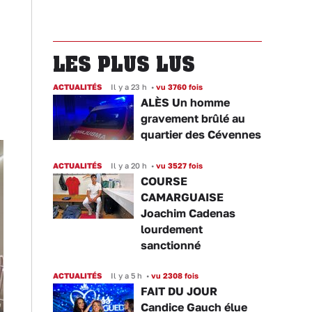
n
LES PLUS LUS
ACTUALITÉS
Il y a 23 h
•
vu 3760 fois
ALÈS Un homme
gravement brûlé au
quartier des Cévennes
ACTUALITÉS
Il y a 20 h
•
vu 3527 fois
COURSE
CAMARGUAISE
Joachim Cadenas
lourdement
sanctionné
ACTUALITÉS
Il y a 5 h
•
vu 2308 fois
FAIT DU JOUR
Candice Gauch élue