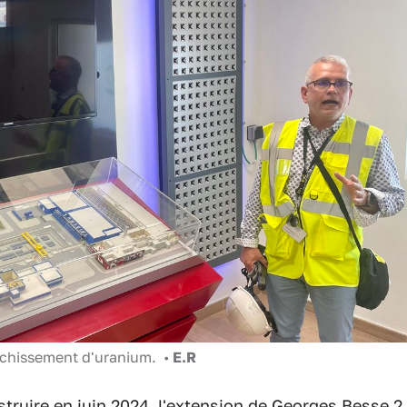
richissement d'uranium. •
E.R
truire en juin 2024, l'extension de Georges Besse 2