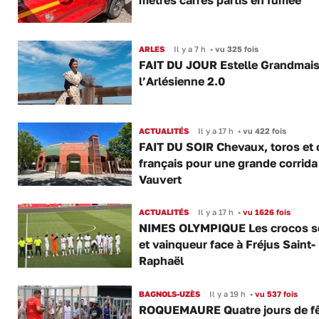
mètres carrés partis en fumée
ARLES
Il y a 7 h
•
vu 325 fois
FAIT DU JOUR Estelle Grandmai
l’Arlésienne 2.0
ACTUALITÉS
Il y a 17 h
•
vu 422 fois
FAIT DU SOIR Chevaux, toros et 
français pour une grande corrida
Vauvert
ACTUALITÉS
Il y a 17 h
•
vu 1626 fois
NIMES OLYMPIQUE Les crocos s
et vainqueur face à Fréjus Saint-
Raphaël
BAGNOLS-UZÈS
Il y a 19 h
•
vu 537 fois
ROQUEMAURE Quatre jours de fê