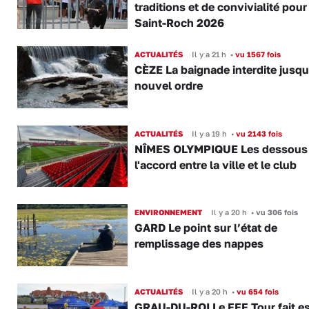
traditions et de convivialité pour
Saint-Roch 2026
ACTUALITÉS
Il y a 21 h
•
vu 1567 fois
CÈZE La baignade interdite jusqu
nouvel ordre
ACTUALITÉS
Il y a 19 h
•
vu 2143 fois
NÎMES OLYMPIQUE Les dessous
l'accord entre la ville et le club
ENVIRONNEMENT
Il y a 20 h
•
vu 306 fois
GARD Le point sur l’état de
remplissage des nappes
ACTUALITÉS
Il y a 20 h
•
vu 654 fois
GRAU-DU-ROI Le FFF Tour fait e