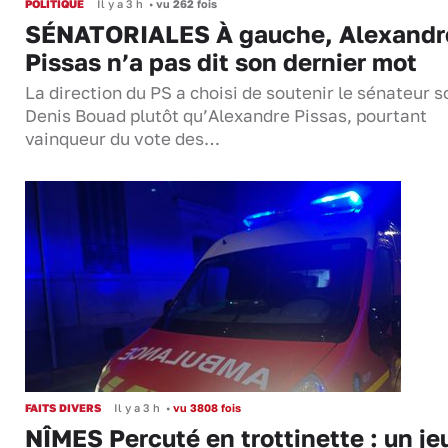
POLITIQUE
Il y a 3 h
•
vu 262 fois
SÉNATORIALES À gauche, Alexandr
Pissas n’a pas dit son dernier mot
La direction du PS a choisi de soutenir le sénateur s
Denis Bouad plutôt qu’Alexandre Pissas, pourtant
vainqueur du vote des…
FAITS DIVERS
Il y a 3 h
•
vu 3808 fois
NÎMES Percuté en trottinette : un je