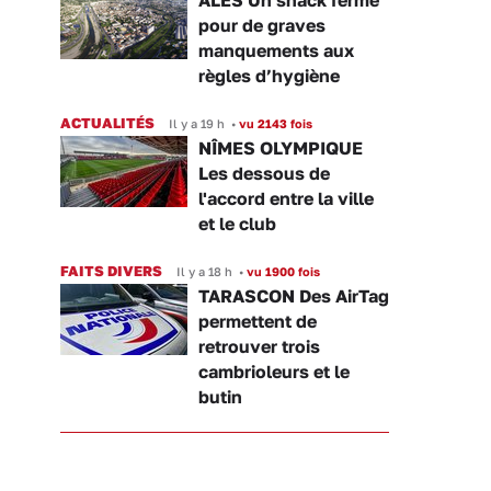
pour de graves
manquements aux
règles d’hygiène
ACTUALITÉS
Il y a 19 h
•
vu 2143 fois
NÎMES OLYMPIQUE
Les dessous de
l'accord entre la ville
et le club
FAITS DIVERS
Il y a 18 h
•
vu 1900 fois
TARASCON Des AirTag
permettent de
retrouver trois
cambrioleurs et le
butin