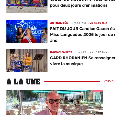
pour deux jours d'animations
ACTUALITÉS
Il y a 1 jour
•
vu 4640 fois
FAIT DU JOUR Candice Gauch él
Miss Languedoc 2026 le jour de 
ans
BAGNOLS-UZÈS
Il y a 22 h
•
vu 172 fois
GARD RHODANIEN Se renseigner,
vivre la musique
A LA UNE
VOIR P