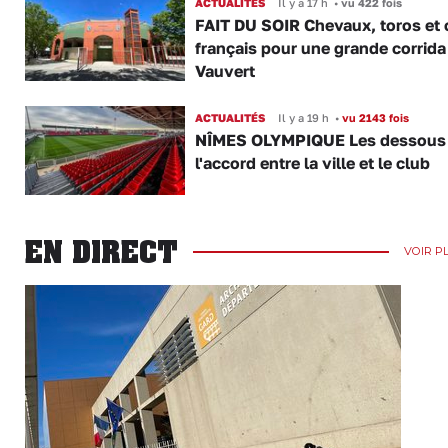
ACTUALITÉS
Il y a 17 h
•
vu 422 fois
FAIT DU SOIR Chevaux, toros et 
français pour une grande corrida
Vauvert
ACTUALITÉS
Il y a 19 h
•
vu 2143 fois
NÎMES OLYMPIQUE Les dessous
l'accord entre la ville et le club
EN DIRECT
VOIR P