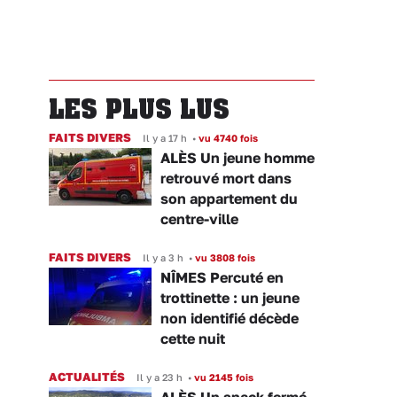
LES PLUS LUS
FAITS DIVERS
Il y a 17 h
•
vu 4740 fois
ALÈS Un jeune homme
retrouvé mort dans
son appartement du
centre-ville
FAITS DIVERS
Il y a 3 h
•
vu 3808 fois
NÎMES Percuté en
trottinette : un jeune
non identifié décède
cette nuit
ACTUALITÉS
Il y a 23 h
•
vu 2145 fois
ALÈS Un snack fermé