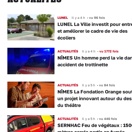
LUNEL
Il y a 4 h
•
vu 96 fois
LUNEL La Ville investit pour entr
et améliorer le cadre de vie des
écoliers
ACTUALITÉS
Il y a 4 h
•
vu 1772 fois
NÎMES Un homme perd la vie da
accident de trottinette
ACTUALITÉS
Il y a 5 h
•
vu 84 fois
NÎMES La Fondation Orange sout
un projet innovant autour du des
du théâtre
ACTUALITÉS
Il y a 5 h
•
vu 446 fois
SERNHAC Feu de végétaux : 150