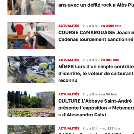
ans avec un défilé rock à Alès P
ACTUALITÉS
Il y a 8 h
•
vu 2496 fois
COURSE CAMARGUAISE Joachi
Cadenas lourdement sanctionné
ACTUALITÉS
Il y a 8 h
•
vu 901 fois
NÎMES Lors d'un simple contrôle
d'identité, le voleur de carburant
reconnu
ACTUALITÉS
Il y a 8 h
•
vu 54 fois
CULTURE L’Abbaye Saint-André
présente l’exposition « Metamor
» d’Alessandro Calvi
ACTUALITÉS
Il y a 10 h
•
vu 227 fois