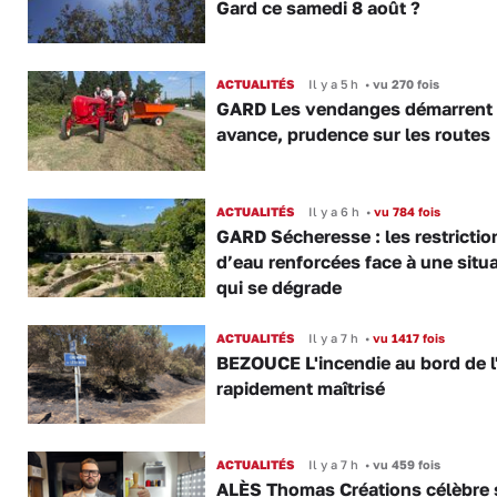
Gard ce samedi 8 août ?
ACTUALITÉS
Il y a 5 h
•
vu 270 fois
GARD Les vendanges démarrent
avance, prudence sur les routes
ACTUALITÉS
Il y a 6 h
•
vu 784 fois
GARD Sécheresse : les restrictio
d’eau renforcées face à une situ
qui se dégrade
ACTUALITÉS
Il y a 7 h
•
vu 1417 fois
BEZOUCE L'incendie au bord de l
rapidement maîtrisé
ACTUALITÉS
Il y a 7 h
•
vu 459 fois
ALÈS Thomas Créations célèbre 