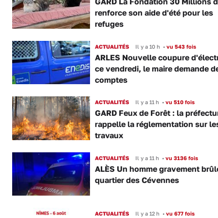
GARD La Fondation 30 Millions d
renforce son aide d'été pour les
refuges
ACTUALITÉS
Il y a 10 h
•
vu 543 fois
ARLES Nouvelle coupure d'électr
ce vendredi, le maire demande d
comptes
ACTUALITÉS
Il y a 11 h
•
vu 510 fois
GARD Feux de Forêt : la préfectu
rappelle la réglementation sur le
travaux
ACTUALITÉS
Il y a 11 h
•
vu 3136 fois
ALÈS Un homme gravement brûl
quartier des Cévennes
ACTUALITÉS
Il y a 12 h
•
vu 677 fois