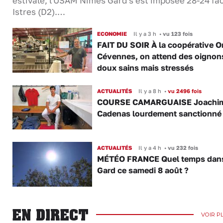
estivale, l'USAM Nîmes Gard s'est imposée 28-24 fa
Istres (D2).…
ECONOMIE
Il y a 3 h
•
vu 123 fois
FAIT DU SOIR À la coopérative O
Cévennes, on attend des oignon
doux sains mais stressés
ACTUALITÉS
Il y a 8 h
•
vu 2496 fois
COURSE CAMARGUAISE Joachi
Cadenas lourdement sanctionné
ACTUALITÉS
Il y a 4 h
•
vu 232 fois
MÉTÉO FRANCE Quel temps dans
Gard ce samedi 8 août ?
EN DIRECT
VOIR P