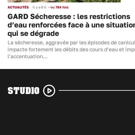
ACTUALITÉS
Il y a 6 h
•
vu 784 fois
GARD Sécheresse : les restrictions
d’eau renforcées face à une situatio
qui se dégrade
La sécheresse, aggravée par les épisodes de canicu
impacte fortement les débits des cours d’eau et im
l’accentuation…
STUDIO