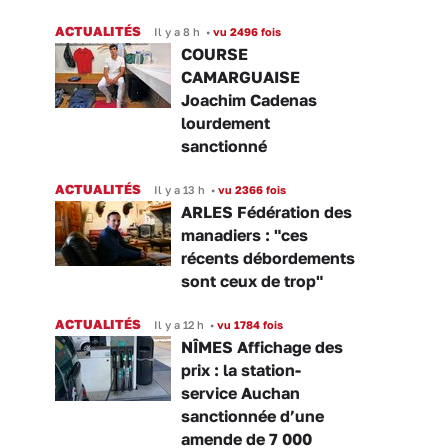
ACTUALITÉS
Il y a 8 h
•
vu 2496 fois
COURSE
CAMARGUAISE
Joachim Cadenas
lourdement
sanctionné
ACTUALITÉS
Il y a 13 h
•
vu 2366 fois
ARLES Fédération des
manadiers : "ces
récents débordements
sont ceux de trop"
ACTUALITÉS
Il y a 12 h
•
vu 1784 fois
NÎMES Affichage des
prix : la station-
service Auchan
sanctionnée d’une
amende de 7 000