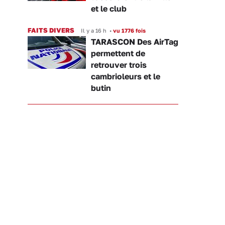
et le club
FAITS DIVERS
Il y a 16 h
•
vu 1776 fois
TARASCON Des AirTag
permettent de
retrouver trois
cambrioleurs et le
butin