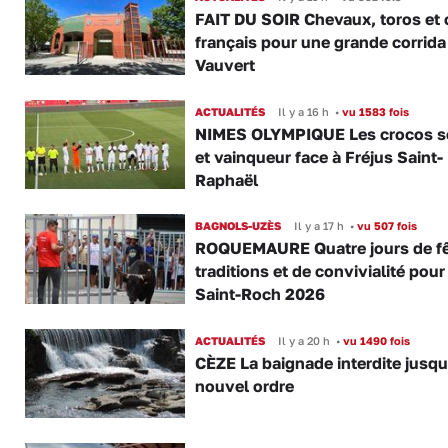
FAIT DU SOIR Chevaux, toros et 
français pour une grande corrida
Vauvert
ACTUALITÉS
Il y a 16 h
•
vu 1583 fois
NIMES OLYMPIQUE Les crocos s
et vainqueur face à Fréjus Saint-
Raphaël
BAGNOLS-UZÈS
Il y a 17 h
•
vu 507 fois
ROQUEMAURE Quatre jours de fê
traditions et de convivialité pour
Saint-Roch 2026
ACTUALITÉS
Il y a 20 h
•
vu 1490 fois
CÈZE La baignade interdite jusqu
nouvel ordre