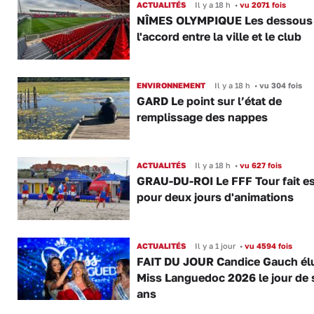
ACTUALITÉS
Il y a 18 h
•
vu 2071 fois
NÎMES OLYMPIQUE Les dessous
l'accord entre la ville et le club
ENVIRONNEMENT
Il y a 18 h
•
vu 304 fois
GARD Le point sur l’état de
remplissage des nappes
ACTUALITÉS
Il y a 18 h
•
vu 627 fois
GRAU-DU-ROI Le FFF Tour fait e
pour deux jours d'animations
ACTUALITÉS
Il y a 1 jour
•
vu 4594 fois
FAIT DU JOUR Candice Gauch él
Miss Languedoc 2026 le jour de 
ans