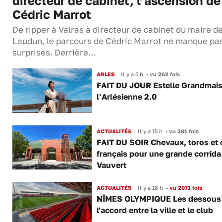
directeur de cabinet, l’ascension de
Cédric Marrot
De ripper à Valras à directeur de cabinet du maire d
Laudun, le parcours de Cédric Marrot ne manque pa
surprises. Derrière…
ARLES
Il y a 5 h
•
vu 262 fois
FAIT DU JOUR Estelle Grandmai
l’Arlésienne 2.0
ACTUALITÉS
Il y a 15 h
•
vu 391 fois
FAIT DU SOIR Chevaux, toros et 
français pour une grande corrida
Vauvert
ACTUALITÉS
Il y a 18 h
•
vu 2071 fois
NÎMES OLYMPIQUE Les dessous
l'accord entre la ville et le club