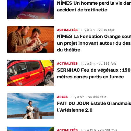
NÎMES Un homme perd la vie da
accident de trottinette
ACTUALITÉS
Il y a 3 h
•
vu 70 fois
NÎMES La Fondation Orange sout
un projet innovant autour du des
du théâtre
ACTUALITÉS
Il y a 3 h
•
vu 363 fois
SERNHAC Feu de végétaux : 150
mètres carrés partis en fumée
ARLES
Il y a 5 h
•
vu 262 fois
FAIT DU JOUR Estelle Grandmai
l’Arlésienne 2.0
ACTUALITÉS
Il y a 15 h
•
vu 391 fois