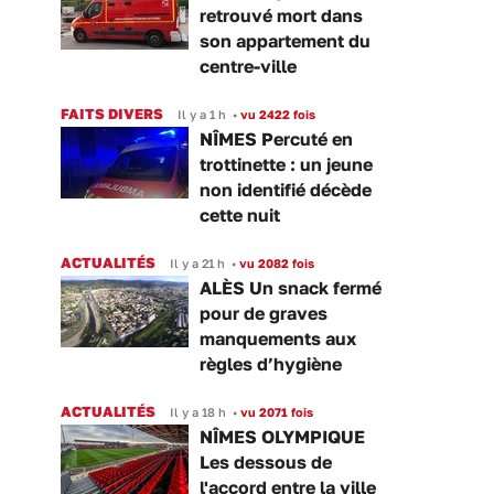
retrouvé mort dans
son appartement du
centre-ville
FAITS DIVERS
Il y a 1 h
•
vu 2422 fois
NÎMES Percuté en
trottinette : un jeune
non identifié décède
cette nuit
ACTUALITÉS
Il y a 21 h
•
vu 2082 fois
ALÈS Un snack fermé
pour de graves
manquements aux
règles d’hygiène
ACTUALITÉS
Il y a 18 h
•
vu 2071 fois
NÎMES OLYMPIQUE
Les dessous de
l'accord entre la ville