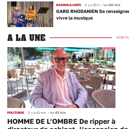
BAGNOLS-UZÈS
Il y a 20 h
•
vu 161 fois
GARD RHODANIEN Se renseigner,
vivre la musique
A LA UNE
VOIR P
POLITIQUE
Il y a 41 min
•
vu 43 fois
HOMME DE L’OMBRE De ripper à