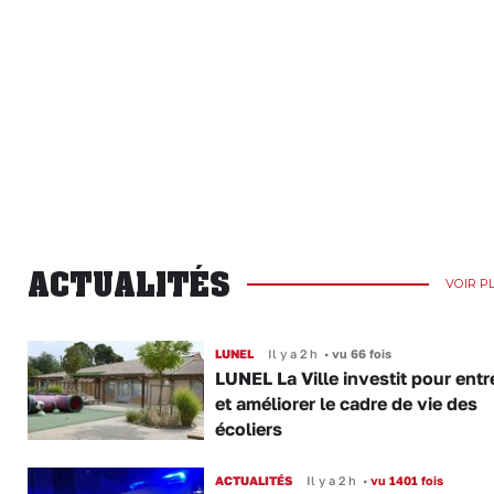
ACTUALITÉS
VOIR P
LUNEL
Il y a 2 h
•
vu 66 fois
LUNEL La Ville investit pour entr
et améliorer le cadre de vie des
écoliers
ACTUALITÉS
Il y a 2 h
•
vu 1401 fois