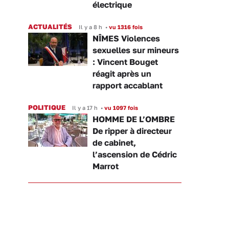
électrique
ACTUALITÉS
Il y a 8 h
•
vu 1316 fois
NÎMES Violences
sexuelles sur mineurs
: Vincent Bouget
réagit après un
rapport accablant
POLITIQUE
Il y a 17 h
•
vu 1097 fois
HOMME DE L’OMBRE
De ripper à directeur
de cabinet,
l’ascension de Cédric
Marrot