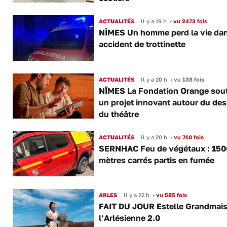
ACTUALITÉS
Il y a 19 h
•
vu 2473 fois
NÎMES Un homme perd la vie da
accident de trottinette
ACTUALITÉS
Il y a 20 h
•
vu 138 fois
NÎMES La Fondation Orange sout
un projet innovant autour du des
du théâtre
ACTUALITÉS
Il y a 20 h
•
vu 710 fois
SERNHAC Feu de végétaux : 150
mètres carrés partis en fumée
ARLES
Il y a 22 h
•
vu 585 fois
FAIT DU JOUR Estelle Grandmai
l’Arlésienne 2.0