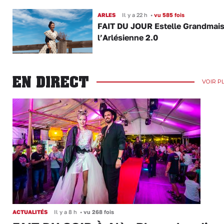
ARLES
Il y a 22 h
•
vu 585 fois
FAIT DU JOUR Estelle Grandmai
l’Arlésienne 2.0
EN DIRECT
VOIR P
ACTUALITÉS
Il y a 8 h
•
vu 268 fois