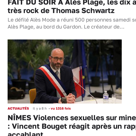
FAIT DU SOIR À Alès Plage, les dix 
très rock de Thomas Schwartz
Le défilé Alès Mode a réuni 500 personnes samedi so
Alès Plage, au bord du Gardon. Le créateur de…
ACTUALITÉS
Il y a 8 h
•
vu 1316 fois
NÎMES Violences sexuelles sur mine
: Vincent Bouget réagit après un rap
accablant