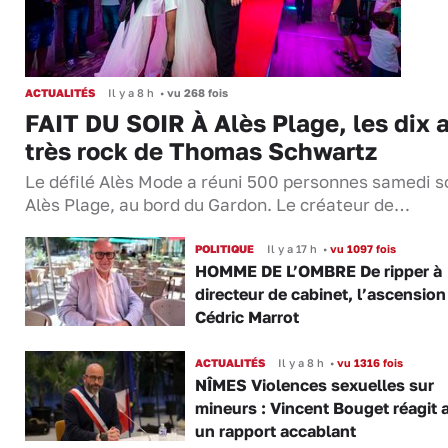
ACTUALITÉS
Il y a 8 h
•
vu 268 fois
FAIT DU SOIR À Alès Plage, les dix 
très rock de Thomas Schwartz
Le défilé Alès Mode a réuni 500 personnes samedi so
Alès Plage, au bord du Gardon. Le créateur de…
POLITIQUE
Il y a 17 h
•
vu 1097 fois
HOMME DE L’OMBRE De ripper à
directeur de cabinet, l’ascension
Cédric Marrot
ACTUALITÉS
Il y a 8 h
•
vu 1316 fois
NÎMES Violences sexuelles sur
mineurs : Vincent Bouget réagit 
un rapport accablant