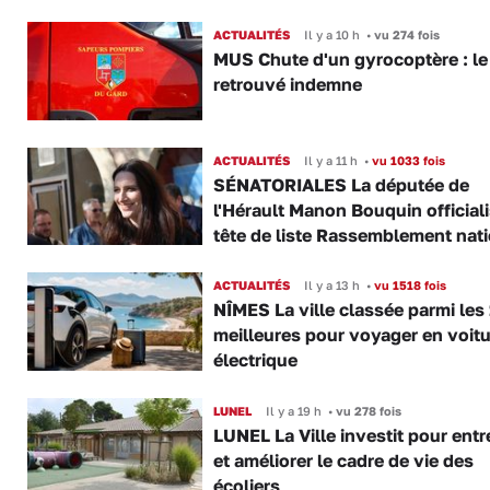
ACTUALITÉS
Il y a 10 h
•
vu 274 fois
MUS Chute d'un gyrocoptère : le 
retrouvé indemne
ACTUALITÉS
Il y a 11 h
•
vu 1033 fois
SÉNATORIALES La députée de
l'Hérault Manon Bouquin official
tête de liste Rassemblement nat
ACTUALITÉS
Il y a 13 h
•
vu 1518 fois
NÎMES La ville classée parmi les
meilleures pour voyager en voitu
électrique
LUNEL
Il y a 19 h
•
vu 278 fois
LUNEL La Ville investit pour entr
et améliorer le cadre de vie des
écoliers