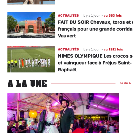
ACTUALITÉS
Il y a 1 jour
•
vu 563 fois
FAIT DU SOIR Chevaux, toros et 
français pour une grande corrida
Vauvert
ACTUALITÉS
Il y a 1 jour
•
vu 1911 fois
NIMES OLYMPIQUE Les crocos s
et vainqueur face à Fréjus Saint-
Raphaël
A LA UNE
VOIR P