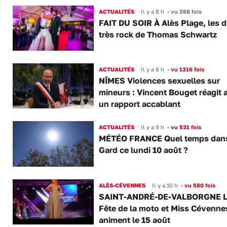
ACTUALITÉS
Il y a 8 h
•
vu 268 fois
FAIT DU SOIR À Alès Plage, les d
très rock de Thomas Schwartz
ACTUALITÉS
Il y a 8 h
•
vu 1316 fois
NÎMES Violences sexuelles sur
mineurs : Vincent Bouget réagit 
un rapport accablant
ACTUALITÉS
Il y a 9 h
•
vu 531 fois
MÉTÉO FRANCE Quel temps dans
Gard ce lundi 10 août ?
ALÈS-CÉVENNES
Il y a 10 h
•
vu 580 fois
SAINT-ANDRÉ-DE-VALBORGNE L
Fête de la moto et Miss Cévenne
animent le 15 août