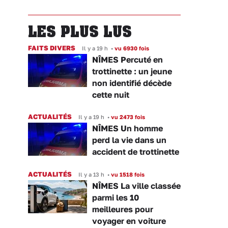
LES PLUS LUS
FAITS DIVERS
Il y a 19 h
•
vu 6930 fois
NÎMES Percuté en
trottinette : un jeune
non identifié décède
cette nuit
ACTUALITÉS
Il y a 19 h
•
vu 2473 fois
NÎMES Un homme
perd la vie dans un
accident de trottinette
ACTUALITÉS
Il y a 13 h
•
vu 1518 fois
NÎMES La ville classée
parmi les 10
meilleures pour
voyager en voiture