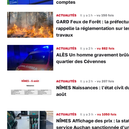
comptes
ACTUALITÉS
Il y a 1 h
•
vu 150 fois
GARD Feux de Forêt : la préfectu
rappelle la réglementation sur le
travaux
ACTUALITÉS
Il y a 2 h
•
vu 882 fois
ALÈS Un homme gravement brûl
quartier des Cévennes
ACTUALITÉS
Il y a 2 h
•
vu 207 fois
NÎMES Naissances : l’état civil d
août
ACTUALITÉS
Il y a 3 h
•
vu 1050 fois
NÎMES Affichage des prix : la sta
service Auchan sanctionnée d’u