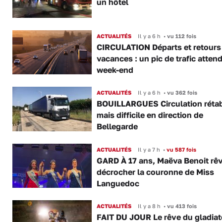
un hôtel
ACTUALITÉS
Il y a 6 h
•
vu 112 fois
CIRCULATION Départs et retours
vacances : un pic de trafic atten
week-end
ACTUALITÉS
Il y a 6 h
•
vu 362 fois
BOUILLARGUES Circulation rétab
mais difficile en direction de
Bellegarde
ACTUALITÉS
Il y a 7 h
•
vu 587 fois
GARD À 17 ans, Maëva Benoit rê
décrocher la couronne de Miss
Languedoc
ACTUALITÉS
Il y a 8 h
•
vu 413 fois
FAIT DU JOUR Le rêve du gladiat