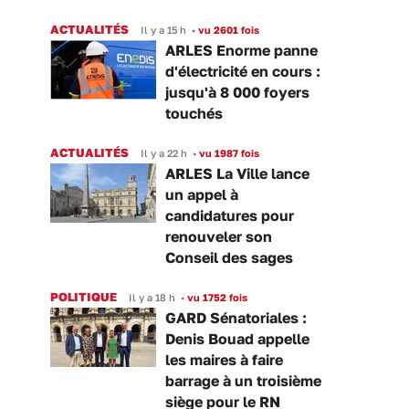
ACTUALITÉS
Il y a 15 h
•
vu 2601 fois
ARLES Enorme panne
d'électricité en cours :
jusqu'à 8 000 foyers
touchés
ACTUALITÉS
Il y a 22 h
•
vu 1987 fois
ARLES La Ville lance
un appel à
candidatures pour
renouveler son
Conseil des sages
POLITIQUE
Il y a 18 h
•
vu 1752 fois
GARD Sénatoriales :
Denis Bouad appelle
les maires à faire
barrage à un troisième
siège pour le RN