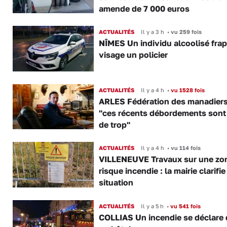
amende de 7 000 euros
ACTUALITÉS
Il y a 3 h
•
vu 259 fois
NÎMES Un individu alcoolisé fra
visage un policier
ACTUALITÉS
Il y a 4 h
•
vu 1528 fois
ARLES Fédération des manadiers
"ces récents débordements sont
de trop"
ACTUALITÉS
Il y a 4 h
•
vu 114 fois
VILLENEUVE Travaux sur une zo
risque incendie : la mairie clarifie
situation
ACTUALITÉS
Il y a 5 h
•
vu 541 fois
COLLIAS Un incendie se déclare