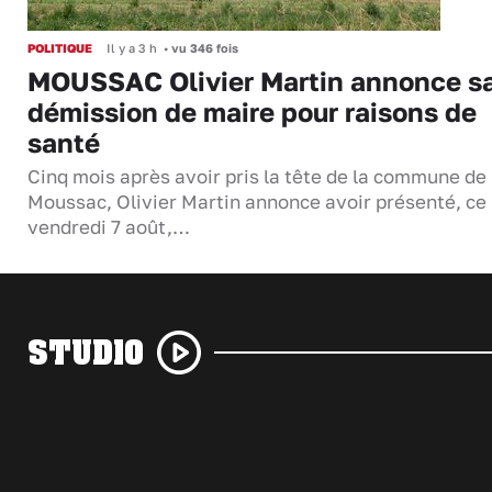
POLITIQUE
Il y a 3 h
•
vu 346 fois
MOUSSAC Olivier Martin annonce s
démission de maire pour raisons de
santé
Cinq mois après avoir pris la tête de la commune de
Moussac, Olivier Martin annonce avoir présenté, ce
vendredi 7 août,…
STUDIO