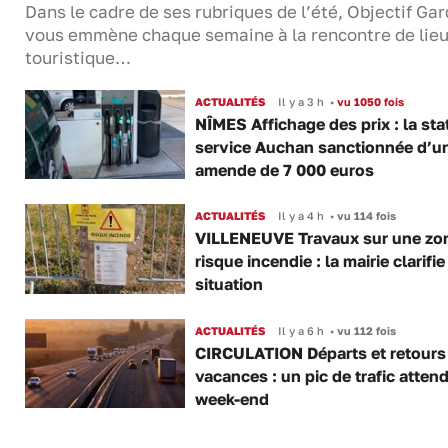
Dans le cadre de ses rubriques de l’été, Objectif Gar
vous emmène chaque semaine à la rencontre de lie
touristique…
ACTUALITÉS
Il y a 3 h
•
vu 1050 fois
NÎMES Affichage des prix : la sta
service Auchan sanctionnée d’u
amende de 7 000 euros
ACTUALITÉS
Il y a 4 h
•
vu 114 fois
VILLENEUVE Travaux sur une zo
risque incendie : la mairie clarifie
situation
ACTUALITÉS
Il y a 6 h
•
vu 112 fois
CIRCULATION Départs et retours
vacances : un pic de trafic atten
week-end