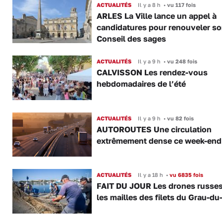
ACTUALITÉS
Il y a 8 h
•
vu 117 fois
ARLES La Ville lance un appel à
candidatures pour renouveler s
Conseil des sages
ACTUALITÉS
Il y a 9 h
•
vu 248 fois
CALVISSON Les rendez-vous
hebdomadaires de l’été
ACTUALITÉS
Il y a 9 h
•
vu 82 fois
AUTOROUTES Une circulation
extrêmement dense ce week-end
ACTUALITÉS
Il y a 18 h
•
vu 6835 fois
FAIT DU JOUR Les drones russe
les mailles des filets du Grau-du