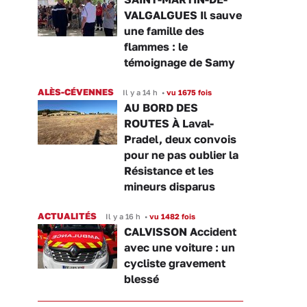
VALGALGUES Il sauve
une famille des
flammes : le
témoignage de Samy
ALÈS-CÉVENNES
Il y a 14 h
•
vu 1675 fois
AU BORD DES
ROUTES À Laval-
Pradel, deux convois
pour ne pas oublier la
Résistance et les
mineurs disparus
ACTUALITÉS
Il y a 16 h
•
vu 1482 fois
CALVISSON Accident
avec une voiture : un
cycliste gravement
blessé