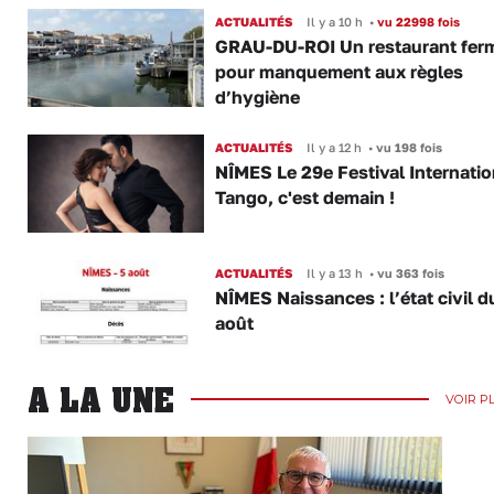
ACTUALITÉS
Il y a 10 h
•
vu 22998 fois
GRAU-DU-ROI Un restaurant fer
pour manquement aux règles
d’hygiène
ACTUALITÉS
Il y a 12 h
•
vu 198 fois
NÎMES Le 29e Festival Internatio
Tango, c'est demain !
ACTUALITÉS
Il y a 13 h
•
vu 363 fois
NÎMES Naissances : l’état civil d
août
A LA UNE
VOIR P