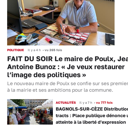
POLITIQUE
Il y a 4 h
•
vu 265 fois
FAIT DU SOIR Le maire de Poulx, Je
Antoine Bunoz : « Je veux restaurer
l’image des politiques »
Le nouveau maire de Poulx se confie sur ses premie
à la mairie et ses ambitions pour la commune.
ACTUALITÉS
Il y a 7 h
•
vu 777 fois
BAGNOLS-SUR-CÈZE Distributio
tracts : Place publique dénonce 
atteinte à la liberté d'expression