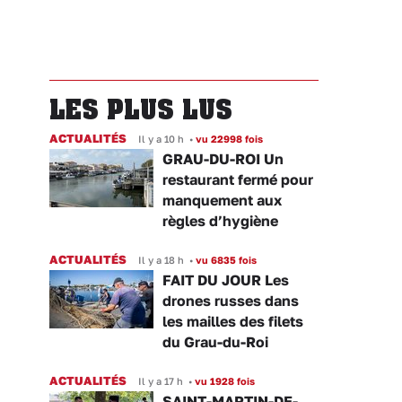
LES PLUS LUS
ACTUALITÉS
Il y a 10 h
•
vu 22998 fois
GRAU-DU-ROI Un
restaurant fermé pour
manquement aux
règles d’hygiène
ACTUALITÉS
Il y a 18 h
•
vu 6835 fois
FAIT DU JOUR Les
drones russes dans
les mailles des filets
du Grau-du-Roi
ACTUALITÉS
Il y a 17 h
•
vu 1928 fois
SAINT-MARTIN-DE-