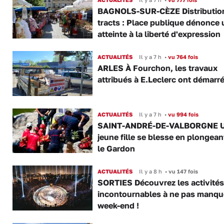
BAGNOLS-SUR-CÈZE Distributio
tracts : Place publique dénonce 
atteinte à la liberté d'expression
ACTUALITÉS
Il y a 7 h
•
vu 764 fois
ARLES À Fourchon, les travaux
attribués à E.Leclerc ont démarr
ACTUALITÉS
Il y a 7 h
•
vu 994 fois
SAINT-ANDRÉ-DE-VALBORGNE 
jeune fille se blesse en plongea
le Gardon
ACTUALITÉS
Il y a 8 h
•
vu 147 fois
SORTIES Découvrez les activités
incontournables à ne pas manqu
week-end !