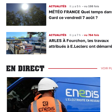
ACTUALITÉS
Il y a 5 h
•
vu 198 fois
MÉTÉO FRANCE Quel temps dans
Gard ce vendredi 7 août ?
ACTUALITÉS
Il y a 7 h
•
vu 764 fois
ARLES À Fourchon, les travaux
attribués à E.Leclerc ont démarr
EN DIRECT
VOIR P