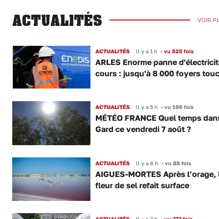
ACTUALITÉS
VOIR P
ACTUALITÉS
Il y a 1 h
•
vu 525 fois
ARLES Enorme panne d'électricit
cours : jusqu'à 8 000 foyers tou
ACTUALITÉS
Il y a 5 h
•
vu 198 fois
MÉTÉO FRANCE Quel temps dans
Gard ce vendredi 7 août ?
ACTUALITÉS
Il y a 6 h
•
vu 88 fois
AIGUES-MORTES Après l’orage, 
fleur de sel refait surface
ACTUALITÉS
Il y a 7 h
•
vu 777 fois