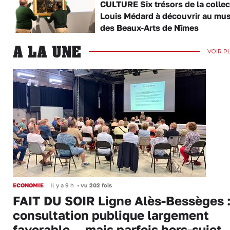
CULTURE Six trésors de la collec
Louis Médard à découvrir au mu
des Beaux-Arts de Nîmes
A LA UNE
VOIR P
ECONOMIE
Il y a 9 h
•
vu 202 fois
FAIT DU SOIR Ligne Alès-Bessèges :
consultation publique largement
favorable... mais parfois hors-sujet