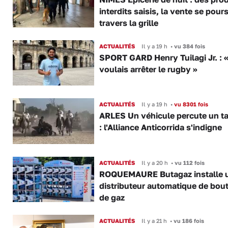
interdits saisis, la vente se pours
travers la grille
ACTUALITÉS
Il y a 19 h
•
vu 384 fois
SPORT GARD Henry Tuilagi Jr. : «
voulais arrêter le rugby »
ACTUALITÉS
Il y a 19 h
•
vu 8301 fois
ARLES Un véhicule percute un t
: l'Alliance Anticorrida s'indigne
ACTUALITÉS
Il y a 20 h
•
vu 112 fois
ROQUEMAURE Butagaz installe 
distributeur automatique de bout
de gaz
ACTUALITÉS
Il y a 21 h
•
vu 186 fois