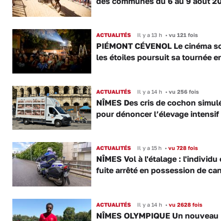
des communes du 6 au 9 août 2
ACTUALITÉS
Il y a 13 h
•
vu 121 fois
PIÉMONT CÉVENOL Le cinéma s
les étoiles poursuit sa tournée e
ACTUALITÉS
Il y a 14 h
•
vu 256 fois
NÎMES Des cris de cochon simul
pour dénoncer l’élevage intensif
ACTUALITÉS
Il y a 15 h
•
vu 728 fois
NÎMES Vol à l'étalage : l'individu
fuite arrêté en possession de ca
ACTUALITÉS
Il y a 14 h
•
vu 2628 fois
NÎMES OLYMPIQUE Un nouveau