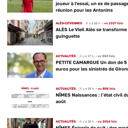
joueur à l'essai, un ex de passag
réunion pour les Antonins
ALÈS-CÉVENNES
Il y a 16 h
•
vu 1337 fois
ALÈS Le Vieil Alès se transforme
guinguette
ACTUALITÉS
Il y a 17 h
•
vu 263 fois
PETITE CAMARGUE Un don de 5
euros pour les sinistrés de Giro
ACTUALITÉS
Il y a 18 h
•
vu 806 fois
NÎMES Naissances : l’état civil d
août
ACTUALITÉS
Il y a 18 h
•
vu 2014 fois
NÎMES Épicerie de nuit : des pro