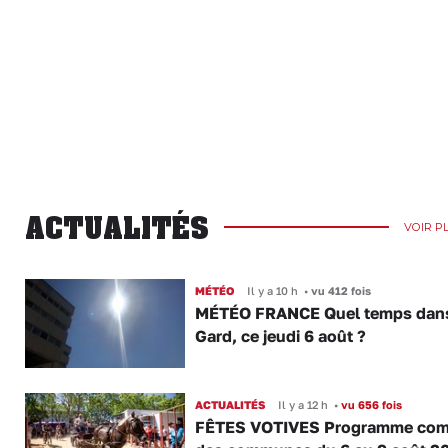
ACTUALITÉS
VOIR P
MÉTÉO
Il y a 10 h
•
vu 412 fois
MÉTÉO FRANCE Quel temps dans
Gard, ce jeudi 6 août ?
ACTUALITÉS
Il y a 12 h
•
vu 656 fois
FÊTES VOTIVES Programme com