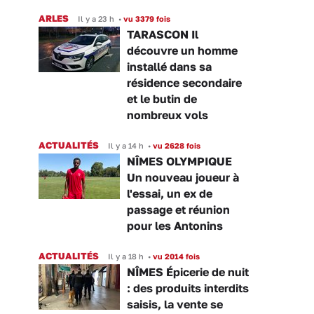
ARLES
Il y a 23 h
•
vu 3379 fois
TARASCON Il
découvre un homme
installé dans sa
résidence secondaire
et le butin de
nombreux vols
ACTUALITÉS
Il y a 14 h
•
vu 2628 fois
NÎMES OLYMPIQUE
Un nouveau joueur à
l'essai, un ex de
passage et réunion
pour les Antonins
ACTUALITÉS
Il y a 18 h
•
vu 2014 fois
NÎMES Épicerie de nuit
: des produits interdits
saisis, la vente se