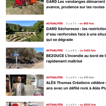
GARD Les vendanges démarrent
avance, prudence sur les routes
ACTUALITÉS
Il y a 7 h
•
vu 803 fois
GARD Sécheresse : les restrictio
d’eau renforcées face à une situ
qui se dégrade
ACTUALITÉS
Il y a 8 h
•
vu 1422 fois
BEZOUCE L'incendie au bord de l
rapidement maîtrisé
ACTUALITÉS
Il y a 8 h
•
vu 473 fois
ALÈS Thomas Créations célèbre 
ans avec un défilé rock à Alès P
ACTUALITÉS
Il y a 9 h
•
vu 2533 fois