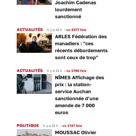
Joachim Cadenas
lourdement
sanctionné
ACTUALITÉS
Il y a 14 h
•
vu 2377 fois
ARLES Fédération des
manadiers : "ces
récents débordements
sont ceux de trop"
ACTUALITÉS
Il y a 13 h
•
vu 1790 fois
NÎMES Affichage des
prix : la station-
service Auchan
sanctionnée d’une
amende de 7 000
euros
POLITIQUE
Il y a 13 h
•
vu 1747 fois
MOUSSAC Olivier