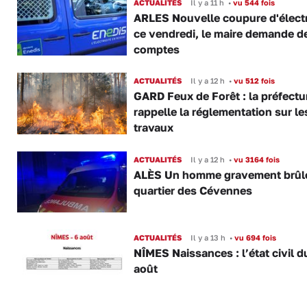
ACTUALITÉS
Il y a 11 h
•
vu 544 fois
ARLES Nouvelle coupure d'électr
ce vendredi, le maire demande d
comptes
ACTUALITÉS
Il y a 12 h
•
vu 512 fois
GARD Feux de Forêt : la préfectu
rappelle la réglementation sur le
travaux
ACTUALITÉS
Il y a 12 h
•
vu 3164 fois
ALÈS Un homme gravement brûl
quartier des Cévennes
ACTUALITÉS
Il y a 13 h
•
vu 694 fois
NÎMES Naissances : l’état civil d
août