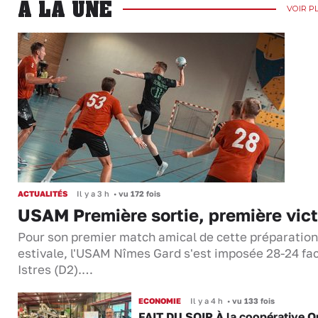
A LA UNE
VOIR P
ACTUALITÉS
Il y a 3 h
•
vu 172 fois
USAM Première sortie, première vict
Pour son premier match amical de cette préparation
estivale, l'USAM Nîmes Gard s'est imposée 28-24 fa
Istres (D2).…
ECONOMIE
Il y a 4 h
•
vu 133 fois
FAIT DU SOIR À la coopérative O