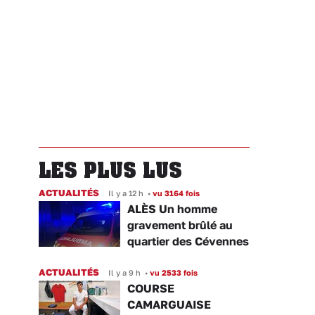
LES PLUS LUS
ACTUALITÉS
Il y a 12 h
•
vu 3164 fois
ALÈS Un homme
gravement brûlé au
quartier des Cévennes
ACTUALITÉS
Il y a 9 h
•
vu 2533 fois
COURSE
CAMARGUAISE