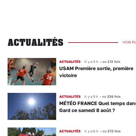
ACTUALITÉS
VOIR P
ACTUALITÉS
Il y a 3 h
•
vu 172 fois
USAM Première sortie, première
victoire
ACTUALITÉS
Il y a 5 h
•
vu 236 fois
MÉTÉO FRANCE Quel temps dans
Gard ce samedi 8 août ?
ACTUALITÉS
Il y a 6 h
•
vu 272 fois