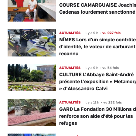
COURSE CAMARGUAISE Joachi
Cadenas lourdement sanctionné
ACTUALITÉS
Il y a 9 h
•
vu 927 fois
NÎMES Lors d'un simple contrôle
d'identité, le voleur de carburant
reconnu
ACTUALITÉS
Il y a 9 h
•
vu 54 fois
CULTURE L’Abbaye Saint-André
présente l’exposition « Metamor
» d’Alessandro Calvi
ACTUALITÉS
Il y a 11 h
•
vu 232 fois
GARD La Fondation 30 Millions d
renforce son aide d'été pour les
refuges