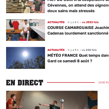
Cévennes, on attend des oignon
doux sains mais stressés
ACTUALITÉS
Il y a 9 h
•
vu 2533 fois
COURSE CAMARGUAISE Joachi
Cadenas lourdement sanctionné
ACTUALITÉS
Il y a 5 h
•
vu 236 fois
MÉTÉO FRANCE Quel temps dans
Gard ce samedi 8 août ?
EN DIRECT
VOIR P