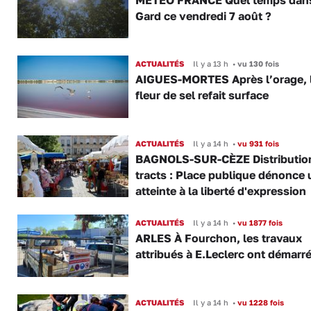
Gard ce vendredi 7 août ?
ACTUALITÉS
Il y a 13 h
•
vu 130 fois
AIGUES-MORTES Après l’orage, 
fleur de sel refait surface
ACTUALITÉS
Il y a 14 h
•
vu 931 fois
BAGNOLS-SUR-CÈZE Distributio
tracts : Place publique dénonce 
atteinte à la liberté d'expression
ACTUALITÉS
Il y a 14 h
•
vu 1877 fois
ARLES À Fourchon, les travaux
attribués à E.Leclerc ont démarr
ACTUALITÉS
Il y a 14 h
•
vu 1228 fois