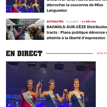
décrocher la couronne de Miss
Languedoc
ACTUALITÉS
Il y a 14 h
•
vu 931 fois
BAGNOLS-SUR-CÈZE Distributio
tracts : Place publique dénonce 
atteinte à la liberté d'expression
EN DIRECT
VOIR P