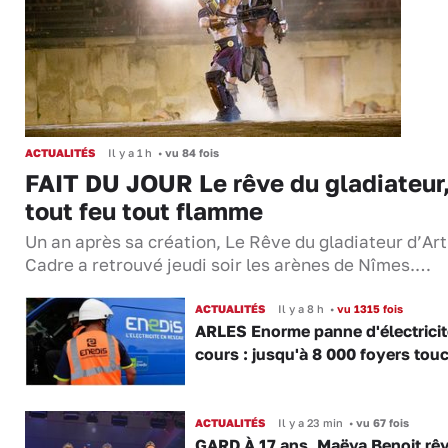
ACTUALITÉS
Il y a 1 h
•
vu 84 fois
FAIT DU JOUR Le rêve du gladiateur
tout feu tout flamme
Un an après sa création, Le Rêve du gladiateur d’Ar
Cadre a retrouvé jeudi soir les arènes de Nîmes.…
ACTUALITÉS
Il y a 8 h
•
vu 1315 fois
ARLES Enorme panne d'électricit
cours : jusqu'à 8 000 foyers tou
ACTUALITÉS
Il y a 23 min
•
vu 67 fois
GARD À 17 ans, Maëva Benoit rê