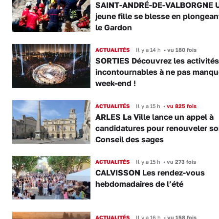
SAINT-ANDRÉ-DE-VALBORGNE 
jeune fille se blesse en plongea
le Gardon
ACTUALITÉS
Il y a 14 h
•
vu 180 fois
SORTIES Découvrez les activités
incontournables à ne pas manqu
week-end !
ACTUALITÉS
Il y a 15 h
•
vu 825 fois
ARLES La Ville lance un appel à
candidatures pour renouveler s
Conseil des sages
ACTUALITÉS
Il y a 15 h
•
vu 273 fois
CALVISSON Les rendez-vous
hebdomadaires de l’été
ACTUALITÉS
Il y a 16 h
•
vu 158 fois