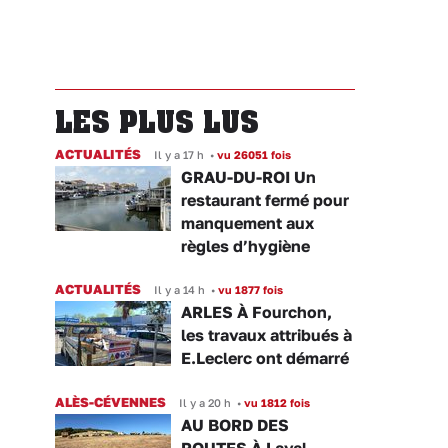
LES PLUS LUS
ACTUALITÉS
Il y a 17 h
•
vu 26051 fois
GRAU-DU-ROI Un
restaurant fermé pour
manquement aux
règles d’hygiène
ACTUALITÉS
Il y a 14 h
•
vu 1877 fois
ARLES À Fourchon,
les travaux attribués à
E.Leclerc ont démarré
ALÈS-CÉVENNES
Il y a 20 h
•
vu 1812 fois
AU BORD DES
ROUTES À Laval-