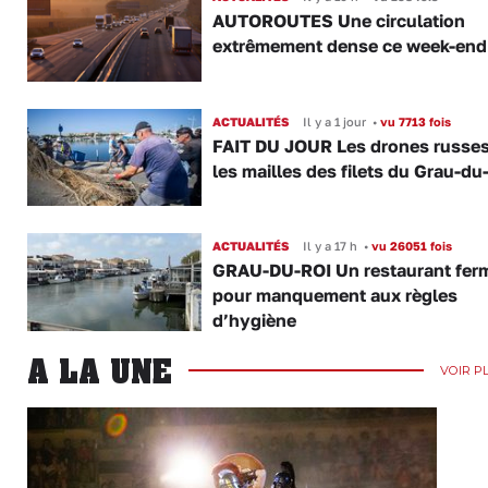
AUTOROUTES Une circulation
extrêmement dense ce week-end
ACTUALITÉS
Il y a 1 jour
•
vu 7713 fois
FAIT DU JOUR Les drones russe
les mailles des filets du Grau-du
ACTUALITÉS
Il y a 17 h
•
vu 26051 fois
GRAU-DU-ROI Un restaurant fer
pour manquement aux règles
d’hygiène
A LA UNE
VOIR P