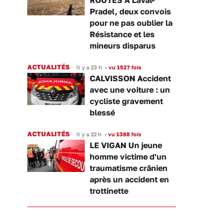
Pradel, deux convois
pour ne pas oublier la
Résistance et les
mineurs disparus
ACTUALITÉS
Il y a 23 h
•
vu 1527 fois
CALVISSON Accident
avec une voiture : un
cycliste gravement
blessé
ACTUALITÉS
Il y a 22 h
•
vu 1388 fois
LE VIGAN Un jeune
homme victime d'un
traumatisme crânien
après un accident en
trottinette