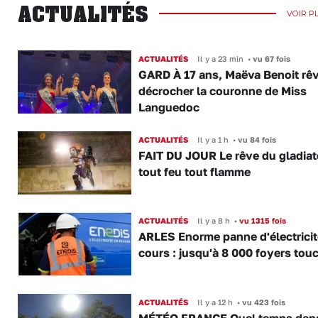
ACTUALITÉS
VOIR P
ACTUALITÉS
Il y a 23 min
•
vu 67 fois
GARD À 17 ans, Maëva Benoit rê
décrocher la couronne de Miss
Languedoc
ACTUALITÉS
Il y a 1 h
•
vu 84 fois
FAIT DU JOUR Le rêve du gladiat
tout feu tout flamme
ACTUALITÉS
Il y a 8 h
•
vu 1315 fois
ARLES Enorme panne d'électricit
cours : jusqu'à 8 000 foyers tou
ACTUALITÉS
Il y a 12 h
•
vu 423 fois
MÉTÉO FRANCE Quel temps dans