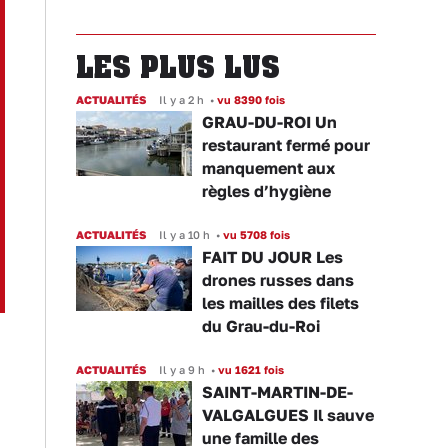
LES PLUS LUS
ACTUALITÉS
Il y a 2 h
•
vu 8390 fois
GRAU-DU-ROI Un
restaurant fermé pour
manquement aux
règles d’hygiène
ACTUALITÉS
Il y a 10 h
•
vu 5708 fois
FAIT DU JOUR Les
drones russes dans
les mailles des filets
du Grau-du-Roi
ACTUALITÉS
Il y a 9 h
•
vu 1621 fois
SAINT-MARTIN-DE-
VALGALGUES Il sauve
une famille des