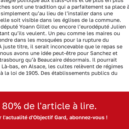
ratégie politique aux Etats-Unis et de plus en plus
ches sont une tradition qui a parfaitement sa place 
t simplement qu’au lieu de l’installer dans une
i, elle soit visible dans les églises de la commune.
e député Yoann Gillet ou encore l’eurodéputé Julien
r tant qu’ils veulent. Un peu comme les maires ou
rendre dans les mosquées pour la rupture du
uste titre, il serait inconcevable que le repas se
 nous avons une idée peut-être pour Sanchez et
trasbourg qu’à Beaucaire désormais. Il pourrait
. Là-bas, en Alsace, les cultes relèvent de régimes
 à la loi de 1905. Des établissements publics du
 80% de l'article à lire.
 l'actualité d'Objectif Gard, abonnez-vous !