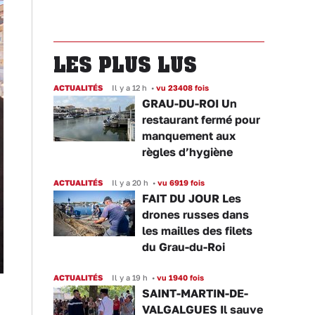
LES PLUS LUS
ACTUALITÉS
Il y a 12 h
•
vu 23408 fois
GRAU-DU-ROI Un
restaurant fermé pour
manquement aux
règles d’hygiène
ACTUALITÉS
Il y a 20 h
•
vu 6919 fois
FAIT DU JOUR Les
drones russes dans
les mailles des filets
du Grau-du-Roi
ACTUALITÉS
Il y a 19 h
•
vu 1940 fois
SAINT-MARTIN-DE-
VALGALGUES Il sauve