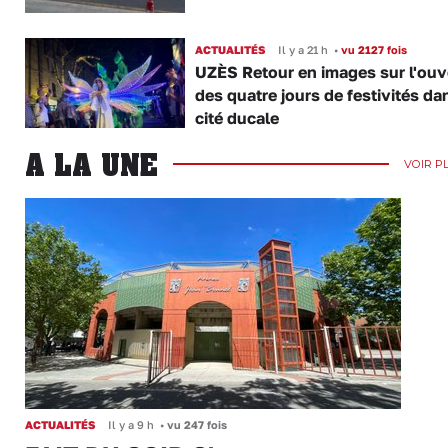
ACTUALITÉS
Il y a 21 h
•
vu 2127 fois
UZÈS Retour en images sur l'ouv
des quatre jours de festivités da
cité ducale
A LA UNE
VOIR P
ACTUALITÉS
Il y a 9 h
•
vu 247 fois