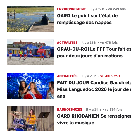
ENVIRONNEMENT
Il y a 12 h
•
vu 249 fois
GARD Le point sur l’état de
remplissage des nappes
ACTUALITÉS
Il y a 13 h
•
vu 478 fois
GRAU-DU-ROI Le FFF Tour fait e
pour deux jours d'animations
ACTUALITÉS
Il y a 23 h
•
vu 4309 fois
FAIT DU JOUR Candice Gauch él
Miss Languedoc 2026 le jour de 
ans
BAGNOLS-UZÈS
Il y a 14 h
•
vu 134 fois
GARD RHODANIEN Se renseigner,
vivre la musique