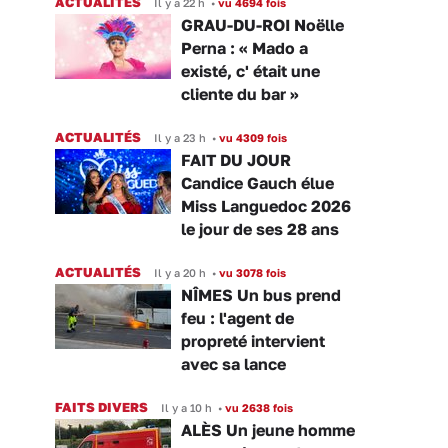
ACTUALITÉS
Il y a 22 h
•
vu 4694 fois
GRAU-DU-ROI Noëlle
Perna : « Mado a
existé, c' était une
cliente du bar »
ACTUALITÉS
Il y a 23 h
•
vu 4309 fois
FAIT DU JOUR
Candice Gauch élue
Miss Languedoc 2026
le jour de ses 28 ans
ACTUALITÉS
Il y a 20 h
•
vu 3078 fois
NÎMES Un bus prend
feu : l'agent de
propreté intervient
avec sa lance
FAITS DIVERS
Il y a 10 h
•
vu 2638 fois
ALÈS Un jeune homme