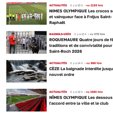
ACTUALITÉS
Il y a 10 h
•
vu 1120 fois
NIMES OLYMPIQUE Les crocos s
et vainqueur face à Fréjus Saint-
Raphaël
BAGNOLS-UZÈS
Il y a 11 h
•
vu 370 fois
ROQUEMAURE Quatre jours de fê
traditions et de convivialité pour
Saint-Roch 2026
ACTUALITÉS
Il y a 14 h
•
vu 986 fois
CÈZE La baignade interdite jusqu
nouvel ordre
ACTUALITÉS
Il y a 12 h
•
vu 1681 fois
NÎMES OLYMPIQUE Les dessous
l'accord entre la ville et le club