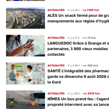
ACTUALITÉS
Il y a 15 h
•
vu 1785 fois
ALÈS Un snack fermé pour de gr
manquements aux règles d’hygi
ACTUALITÉS
Il y a 17 h
•
vu 70 fois
LANGUEDOC Grâce à Orange et 
partenaires, 1 900 vieux mobiles
collectés
ACTUALITÉS
Il y a 19 h
•
vu 309 fois
SANTÉ L’intégralité des pharmac
garde ce dimanche 9 août 2026 
le Gard
ACTUALITÉS
Il y a 20 h
•
vu 3078 fois
NÎMES Un bus prend feu : l'agent
propreté intervient avec sa lance