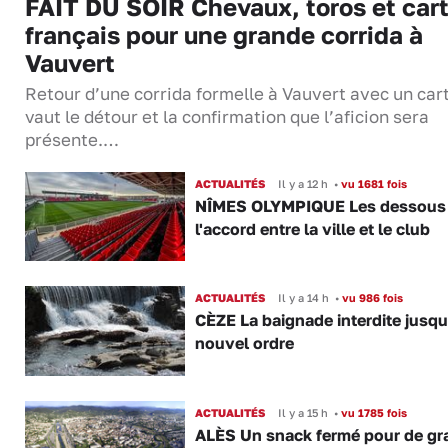
FAIT DU SOIR Chevaux, toros et cart
français pour une grande corrida à
Vauvert
Retour d’une corrida formelle à Vauvert avec un cart
vaut le détour et la confirmation que l’aficion sera
présente.…
ACTUALITÉS
Il y a 12 h
•
vu 1681 fois
NÎMES OLYMPIQUE Les dessous
l'accord entre la ville et le club
ACTUALITÉS
Il y a 14 h
•
vu 986 fois
CÈZE La baignade interdite jusqu
nouvel ordre
ACTUALITÉS
Il y a 15 h
•
vu 1785 fois
ALÈS Un snack fermé pour de gr