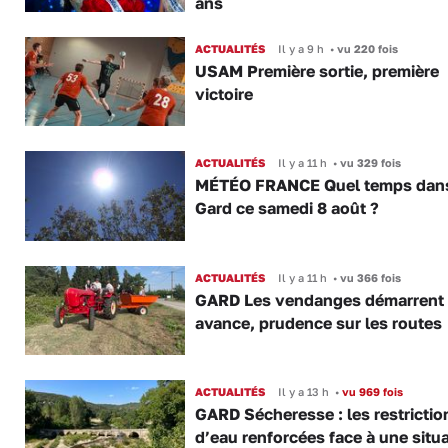
ans
ACTUALITÉS
Il y a 9 h
•
vu 220 fois
USAM Première sortie, première
victoire
ACTUALITÉS
Il y a 11 h
•
vu 329 fois
MÉTÉO FRANCE Quel temps dans
Gard ce samedi 8 août ?
ACTUALITÉS
Il y a 11 h
•
vu 366 fois
GARD Les vendanges démarrent
avance, prudence sur les routes
ACTUALITÉS
Il y a 13 h
•
vu 969 fois
GARD Sécheresse : les restrictio
d’eau renforcées face à une situ