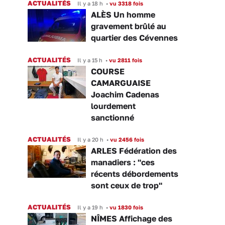
ACTUALITÉS
Il y a 18 h
•
vu 3318 fois
ALÈS Un homme
gravement brûlé au
quartier des Cévennes
ACTUALITÉS
Il y a 15 h
•
vu 2811 fois
COURSE
CAMARGUAISE
Joachim Cadenas
lourdement
sanctionné
ACTUALITÉS
Il y a 20 h
•
vu 2456 fois
ARLES Fédération des
manadiers : "ces
récents débordements
sont ceux de trop"
ACTUALITÉS
Il y a 19 h
•
vu 1830 fois
NÎMES Affichage des