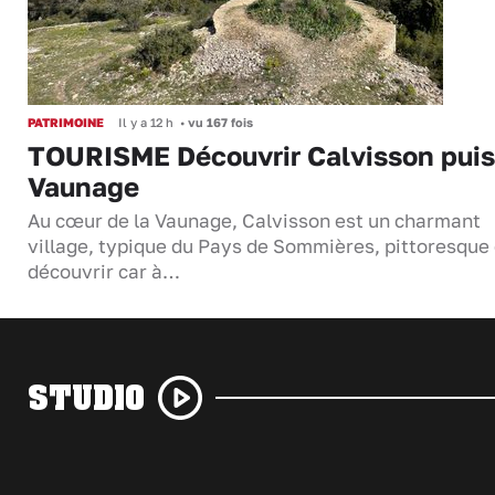
PATRIMOINE
Il y a 12 h
•
vu 167 fois
TOURISME Découvrir Calvisson puis
Vaunage
Au cœur de la Vaunage, Calvisson est un charmant
village, typique du Pays de Sommières, pittoresque 
découvrir car à…
STUDIO