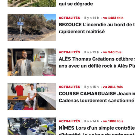
qui se dégrade
ACTUALITÉS
Il y a 14 h
•
vu 1483 fois
BEZOUCE L'incendie au bord de l
rapidement maîtrisé
ACTUALITÉS
Il y a 13 h
•
vu 540 fois
ALÈS Thomas Créations célèbre 
ans avec un défilé rock à Alès P
ACTUALITÉS
Il y a 15 h
•
vu 2811 fois
COURSE CAMARGUAISE Joachi
Cadenas lourdement sanctionné
ACTUALITÉS
Il y a 14 h
•
vu 1086 fois
NÎMES Lors d'un simple contrôle
d'identité, le voleur de carburant