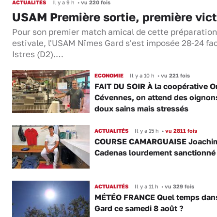
ACTUALITÉS
Il y a 9 h
•
vu 220 fois
USAM Première sortie, première vict
Pour son premier match amical de cette préparation
estivale, l'USAM Nîmes Gard s'est imposée 28-24 fa
Istres (D2).…
ECONOMIE
Il y a 10 h
•
vu 221 fois
FAIT DU SOIR À la coopérative O
Cévennes, on attend des oignon
doux sains mais stressés
ACTUALITÉS
Il y a 15 h
•
vu 2811 fois
COURSE CAMARGUAISE Joachi
Cadenas lourdement sanctionné
ACTUALITÉS
Il y a 11 h
•
vu 329 fois
MÉTÉO FRANCE Quel temps dans
Gard ce samedi 8 août ?