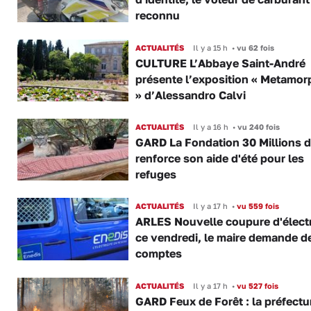
reconnu
ACTUALITÉS
Il y a 15 h
•
vu 62 fois
CULTURE L’Abbaye Saint-André
présente l’exposition « Metamor
» d’Alessandro Calvi
ACTUALITÉS
Il y a 16 h
•
vu 240 fois
GARD La Fondation 30 Millions d
renforce son aide d'été pour les
refuges
ACTUALITÉS
Il y a 17 h
•
vu 559 fois
ARLES Nouvelle coupure d'électr
ce vendredi, le maire demande d
comptes
ACTUALITÉS
Il y a 17 h
•
vu 527 fois
GARD Feux de Forêt : la préfectu