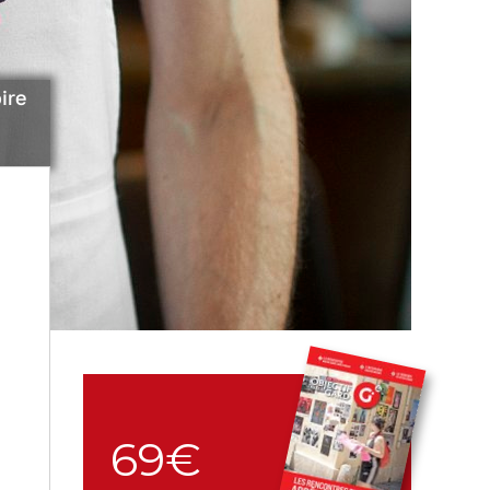
ire
69€