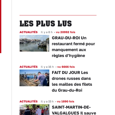
LES PLUS LUS
ACTUALITÉS
Il y a 8 h
•
vu 20992 fois
GRAU-DU-ROI Un
restaurant fermé pour
manquement aux
règles d’hygiène
ACTUALITÉS
Il y a 16 h
•
vu 6666 fois
FAIT DU JOUR Les
drones russes dans
les mailles des filets
du Grau-du-Roi
ACTUALITÉS
Il y a 15 h
•
vu 1890 fois
SAINT-MARTIN-DE-
VALGALGUES Il sauve