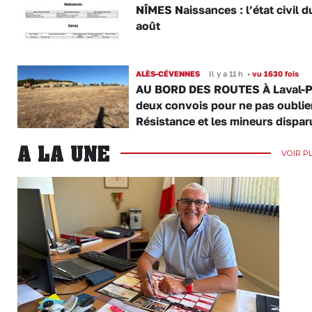
NÎMES Naissances : l’état civil d
août
ALÈS-CÉVENNES
Il y a 11 h
•
vu 1630 fois
AU BORD DES ROUTES À Laval-P
deux convois pour ne pas oublier
Résistance et les mineurs dispar
A LA UNE
VOIR P