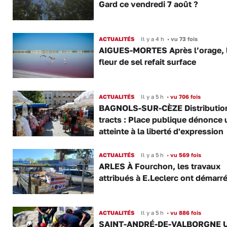
Gard ce vendredi 7 août ?
ACTUALITÉS
Il y a 4 h
•
vu 73 fois
AIGUES-MORTES Après l’orage, 
fleur de sel refait surface
ACTUALITÉS
Il y a 5 h
•
vu 706 fois
BAGNOLS-SUR-CÈZE Distributio
tracts : Place publique dénonce 
atteinte à la liberté d'expression
ACTUALITÉS
Il y a 5 h
•
vu 569 fois
ARLES À Fourchon, les travaux
attribués à E.Leclerc ont démarr
ACTUALITÉS
Il y a 5 h
•
vu 886 fois
SAINT-ANDRÉ-DE-VALBORGNE 