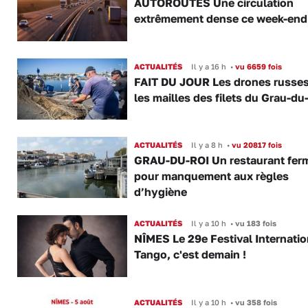
AUTOROUTES Une circulation
extrêmement dense ce week-end
ACTUALITÉS
Il y a 16 h
•
vu 6659 fois
FAIT DU JOUR Les drones russe
les mailles des filets du Grau-du
ACTUALITÉS
Il y a 8 h
•
vu 20817 fois
GRAU-DU-ROI Un restaurant fer
pour manquement aux règles
d’hygiène
ACTUALITÉS
Il y a 10 h
•
vu 183 fois
NÎMES Le 29e Festival Internatio
Tango, c'est demain !
ACTUALITÉS
Il y a 10 h
•
vu 358 fois