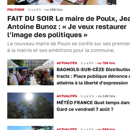
POLITIQUE
Il y a 2 h
•
vu 198 fois
FAIT DU SOIR Le maire de Poulx, Je
Antoine Bunoz : « Je veux restaurer
l’image des politiques »
Le nouveau maire de Poulx se confie sur ses premie
à la mairie et ses ambitions pour la commune.
ACTUALITÉS
Il y a 5 h
•
vu 706 fois
BAGNOLS-SUR-CÈZE Distributio
tracts : Place publique dénonce 
atteinte à la liberté d'expression
ACTUALITÉS
Il y a 3 h
•
vu 146 fois
MÉTÉO FRANCE Quel temps dans
Gard ce vendredi 7 août ?
ACTUALITÉS
Il y a 5 h
•
vu 569 fois