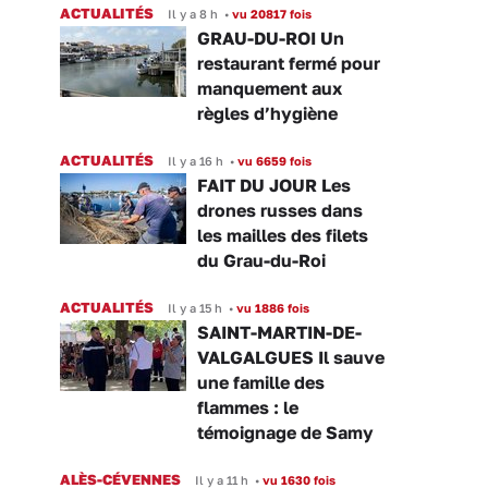
ACTUALITÉS
Il y a 8 h
•
vu 20817 fois
GRAU-DU-ROI Un
restaurant fermé pour
manquement aux
règles d’hygiène
ACTUALITÉS
Il y a 16 h
•
vu 6659 fois
FAIT DU JOUR Les
drones russes dans
les mailles des filets
du Grau-du-Roi
ACTUALITÉS
Il y a 15 h
•
vu 1886 fois
SAINT-MARTIN-DE-
VALGALGUES Il sauve
une famille des
flammes : le
témoignage de Samy
ALÈS-CÉVENNES
Il y a 11 h
•
vu 1630 fois