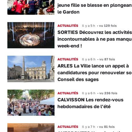
jeune fille se blesse en plongea
le Gardon
ACTUALITÉS
Il y a 5 h
•
vu 129 fois
SORTIES Découvrez les activités
incontournables à ne pas manqu
week-end !
ACTUALITÉS
Il y a 6 h
•
vu 87 fois
ARLES La Ville lance un appel à
candidatures pour renouveler s
Conseil des sages
ACTUALITÉS
Il y a 6 h
•
vu 236 fois
CALVISSON Les rendez-vous
hebdomadaires de l’été
ACTUALITÉS
Il y a 7 h
•
vu 81 fois