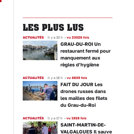
LES PLUS LUS
ACTUALITÉS
Il y a 10 h
•
vu 23026 fois
GRAU-DU-ROI Un
restaurant fermé pour
manquement aux
règles d’hygiène
ACTUALITÉS
Il y a 18 h
•
vu 6839 fois
FAIT DU JOUR Les
drones russes dans
les mailles des filets
du Grau-du-Roi
ACTUALITÉS
Il y a 17 h
•
vu 1928 fois
SAINT-MARTIN-DE-
VALGALGUES Il sauve