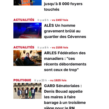
jusqu'à 8 000 foyers
touchés
ACTUALITÉS
Il y a 6 h
•
vu 2457 fois
ALÈS Un homme
gravement brûlé au
quartier des Cévennes
ACTUALITÉS
Il y a 8 h
•
vu 2155 fois
ARLES Fédération des
manadiers : "ces
récents débordements
sont ceux de trop"
POLITIQUE
Il y a 23 h
•
vu 1925 fois
GARD Sénatoriales :
Denis Bouad appelle
les maires à faire
barrage à un troisième
siège pour le RN