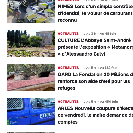
NÎMES Lors d'un simple contrôle
d'identité, le voleur de carburant
reconnu
ACTUALITÉS
Il y a 3 h
•
vu 48 fois
CULTURE L’Abbaye Saint-André
présente l’exposition « Metamor
» d’Alessandro Calvi
ACTUALITÉS
Il y a 5 h
•
vu 172 fois
GARD La Fondation 30 Millions d
renforce son aide d'été pour les
refuges
ACTUALITÉS
Il y a 5 h
•
vu 456 fois
ARLES Nouvelle coupure d'électr
ce vendredi, le maire demande d
comptes