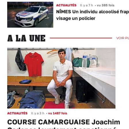
ACTUALITÉS
Il y a 7 h
•
vu 385 fois
NÎMES Un individu alcoolisé fra
visage un policier
A LA UNE
VOIR P
ACTUALITÉS
Il y a 3 h
•
vu 1487 fois
COURSE CAMARGUAISE Joachim