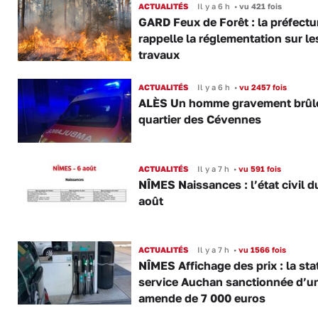
ACTUALITÉS
Il y a 6 h
•
vu 421 fois
GARD Feux de Forêt : la préfectu
rappelle la réglementation sur le
travaux
ACTUALITÉS
Il y a 6 h
•
vu 2457 fois
ALÈS Un homme gravement brûl
quartier des Cévennes
ACTUALITÉS
Il y a 7 h
•
vu 591 fois
NÎMES Naissances : l’état civil d
août
ACTUALITÉS
Il y a 7 h
•
vu 1566 fois
NÎMES Affichage des prix : la sta
service Auchan sanctionnée d’u
amende de 7 000 euros