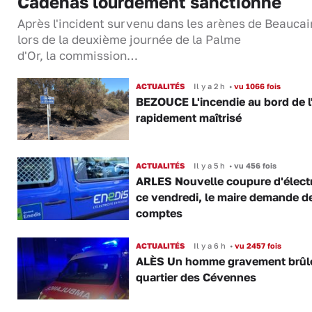
Cadenas lourdement sanctionné
Après l'incident survenu dans les arènes de Beaucai
lors de la deuxième journée de la Palme
d'Or, la commission…
ACTUALITÉS
Il y a 2 h
•
vu 1066 fois
BEZOUCE L'incendie au bord de l
rapidement maîtrisé
ACTUALITÉS
Il y a 5 h
•
vu 456 fois
ARLES Nouvelle coupure d'électr
ce vendredi, le maire demande d
comptes
ACTUALITÉS
Il y a 6 h
•
vu 2457 fois
ALÈS Un homme gravement brûl
quartier des Cévennes