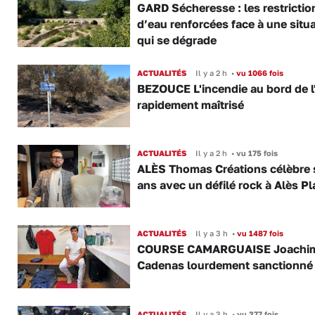
GARD Sécheresse : les restrictio
d’eau renforcées face à une situ
qui se dégrade
ACTUALITÉS
Il y a 2 h
•
vu 1066 fois
BEZOUCE L'incendie au bord de l
rapidement maîtrisé
ACTUALITÉS
Il y a 2 h
•
vu 175 fois
ALÈS Thomas Créations célèbre 
ans avec un défilé rock à Alès P
ACTUALITÉS
Il y a 3 h
•
vu 1487 fois
COURSE CAMARGUAISE Joachi
Cadenas lourdement sanctionné
ACTUALITÉS
Il y a 3 h
•
vu 377 fois