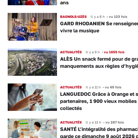
ans
BAGNOLS-UZÈS
Il y a 8 h
•
vu 123 fois
GARD RHODANIEN Se renseigner,
vivre la musique
ACTUALITÉS
Il y a 9 h
•
vu 1655 fois
ALÈS Un snack fermé pour de gr
manquements aux règles d’hygi
ACTUALITÉS
Il y a 11 h
•
vu 65 fois
LANGUEDOC Grâce à Orange et 
partenaires, 1 900 vieux mobiles
collectés
ACTUALITÉS
Il y a 13 h
•
vu 287 fois
SANTÉ L’intégralité des pharmac
garde ce dimanche 9 août 2026 