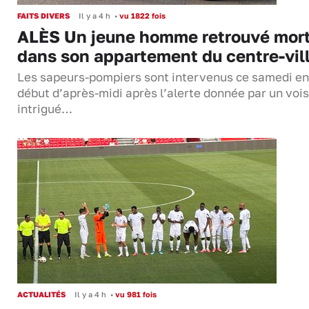
FAITS DIVERS
Il y a 4 h
•
vu 1822 fois
ALÈS Un jeune homme retrouvé mor
dans son appartement du centre-vil
Les sapeurs-pompiers sont intervenus ce samedi en
début d’après-midi après l’alerte donnée par un vois
intrigué…
ACTUALITÉS
Il y a 4 h
•
vu 981 fois