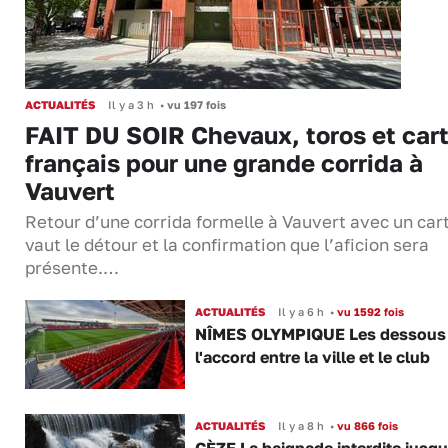
ACTUALITÉS
Il y a 3 h
•
vu 197 fois
FAIT DU SOIR Chevaux, toros et cart
français pour une grande corrida à
Vauvert
Retour d’une corrida formelle à Vauvert avec un cart
vaut le détour et la confirmation que l’aficion sera
présente.…
ACTUALITÉS
Il y a 6 h
•
vu 1592 fois
NÎMES OLYMPIQUE Les dessous
l'accord entre la ville et le club
ACTUALITÉS
Il y a 8 h
•
vu 866 fois