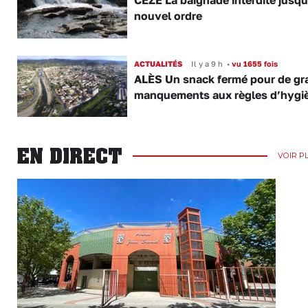
CÈZE La baignade interdite jusqu
nouvel ordre
ACTUALITÉS
Il y a 9 h
•
vu 1655 fois
ALÈS Un snack fermé pour de gr
manquements aux règles d’hygi
EN DIRECT
VOIR P