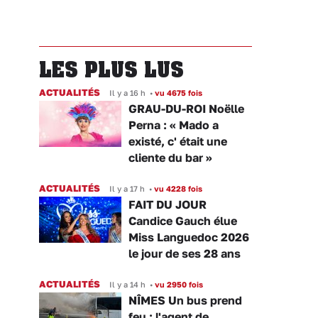
LES PLUS LUS
ACTUALITÉS
Il y a 16 h
•
vu 4675 fois
GRAU-DU-ROI Noëlle
Perna : « Mado a
existé, c' était une
cliente du bar »
ACTUALITÉS
Il y a 17 h
•
vu 4228 fois
FAIT DU JOUR
Candice Gauch élue
Miss Languedoc 2026
le jour de ses 28 ans
ACTUALITÉS
Il y a 14 h
•
vu 2950 fois
NÎMES Un bus prend
feu : l'agent de