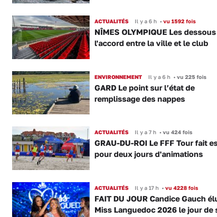
ACTUALITÉS
Il y a 6 h
•
vu 1592 fois
NÎMES OLYMPIQUE Les dessous
l'accord entre la ville et le club
ENVIRONNEMENT
Il y a 6 h
•
vu 225 fois
GARD Le point sur l’état de
remplissage des nappes
ACTUALITÉS
Il y a 7 h
•
vu 424 fois
GRAU-DU-ROI Le FFF Tour fait e
pour deux jours d'animations
ACTUALITÉS
Il y a 17 h
•
vu 4228 fois
FAIT DU JOUR Candice Gauch él
Miss Languedoc 2026 le jour de 