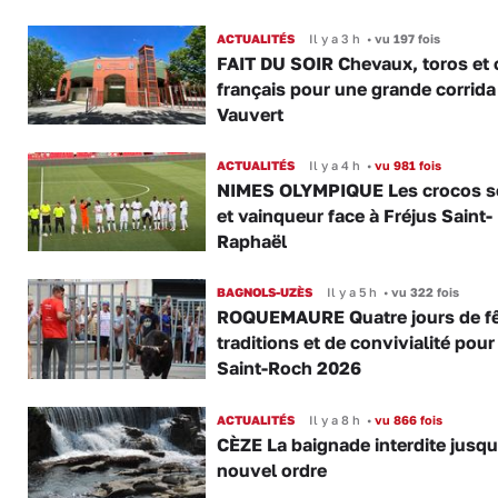
ACTUALITÉS
Il y a 3 h
•
vu 197 fois
FAIT DU SOIR Chevaux, toros et 
français pour une grande corrida
Vauvert
ACTUALITÉS
Il y a 4 h
•
vu 981 fois
NIMES OLYMPIQUE Les crocos s
et vainqueur face à Fréjus Saint-
Raphaël
BAGNOLS-UZÈS
Il y a 5 h
•
vu 322 fois
ROQUEMAURE Quatre jours de fê
traditions et de convivialité pour
Saint-Roch 2026
ACTUALITÉS
Il y a 8 h
•
vu 866 fois
CÈZE La baignade interdite jusqu
nouvel ordre