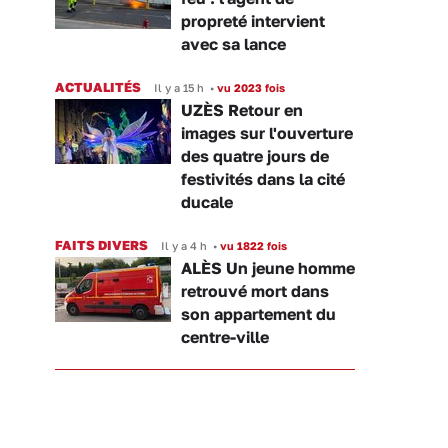
propreté intervient
avec sa lance
ACTUALITÉS
Il y a 15 h
•
vu 2023 fois
UZÈS Retour en
images sur l'ouverture
des quatre jours de
festivités dans la cité
ducale
FAITS DIVERS
Il y a 4 h
•
vu 1822 fois
ALÈS Un jeune homme
retrouvé mort dans
son appartement du
centre-ville