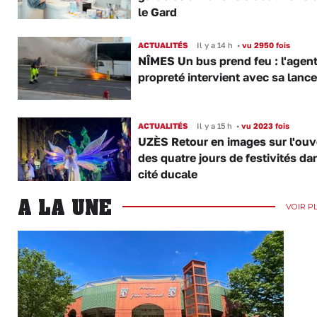
le Gard
ACTUALITÉS
Il y a 14 h
•
vu 2950 fois
NÎMES Un bus prend feu : l'agent
propreté intervient avec sa lance
ACTUALITÉS
Il y a 15 h
•
vu 2023 fois
UZÈS Retour en images sur l'ouv
des quatre jours de festivités da
cité ducale
A LA UNE
VOIR P