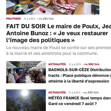
POLITIQUE
Il y a 8 h
•
vu 291 fois
FAIT DU SOIR Le maire de Poulx, Je
Antoine Bunoz : « Je veux restaurer
l’image des politiques »
Le nouveau maire de Poulx se confie sur ses premie
à la mairie et ses ambitions pour la commune.
ACTUALITÉS
Il y a 11 h
•
vu 802 fois
BAGNOLS-SUR-CÈZE Distributio
tracts : Place publique dénonce 
atteinte à la liberté d'expression
ACTUALITÉS
Il y a 9 h
•
vu 255 fois
MÉTÉO FRANCE Quel temps dans
Gard ce vendredi 7 août ?