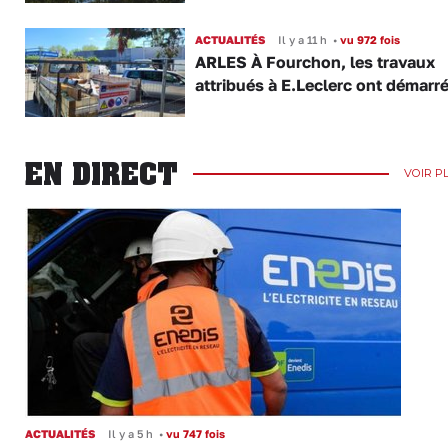
ACTUALITÉS
Il y a 11 h
•
vu 972 fois
ARLES À Fourchon, les travaux
attribués à E.Leclerc ont démarr
EN DIRECT
VOIR P
ACTUALITÉS
Il y a 5 h
•
vu 747 fois