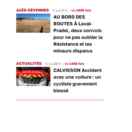
ALÈS-CÉVENNES
Il y a 17 h
•
vu 1695 fois
AU BORD DES
ROUTES À Laval-
Pradel, deux convois
pour ne pas oublier la
Résistance et les
mineurs disparus
ACTUALITÉS
Il y a 20 h
•
vu 1488 fois
CALVISSON Accident
avec une voiture : un
cycliste gravement
blessé