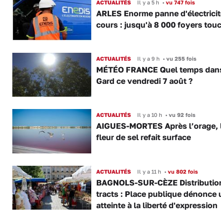
ACTUALITÉS
Il y a 5 h
•
vu 747 fois
ARLES Enorme panne d'électricit
cours : jusqu'à 8 000 foyers tou
ACTUALITÉS
Il y a 9 h
•
vu 255 fois
MÉTÉO FRANCE Quel temps dans
Gard ce vendredi 7 août ?
ACTUALITÉS
Il y a 10 h
•
vu 92 fois
AIGUES-MORTES Après l’orage, 
fleur de sel refait surface
ACTUALITÉS
Il y a 11 h
•
vu 802 fois
BAGNOLS-SUR-CÈZE Distributio
tracts : Place publique dénonce 
atteinte à la liberté d'expression