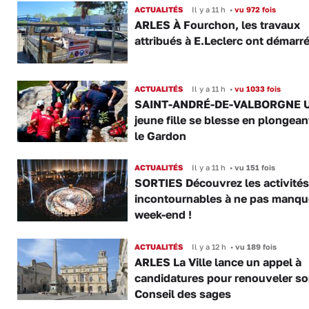
ACTUALITÉS
Il y a 11 h
•
vu 972 fois
ARLES À Fourchon, les travaux
attribués à E.Leclerc ont démarr
ACTUALITÉS
Il y a 11 h
•
vu 1033 fois
SAINT-ANDRÉ-DE-VALBORGNE 
jeune fille se blesse en plongea
le Gardon
ACTUALITÉS
Il y a 11 h
•
vu 151 fois
SORTIES Découvrez les activités
incontournables à ne pas manqu
week-end !
ACTUALITÉS
Il y a 12 h
•
vu 189 fois
ARLES La Ville lance un appel à
candidatures pour renouveler s
Conseil des sages