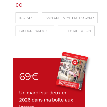
CC
INCENDIE
SAPEURS-POMPIERS DU GARD
LAUDUN-L'ARDOISE
FEU D'HABITATION
69€
Un mardi sur deux en
2026 dans ma boite aux
lettres