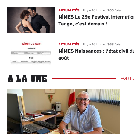
ACTUALITÉS
Il y a 16 h
•
vu 200 fois
NÎMES Le 29e Festival Internatio
Tango, c'est demain !
ACTUALITÉS
Il y a 16 h
•
vu 368 fois
NÎMES Naissances : l’état civil d
août
A LA UNE
VOIR P