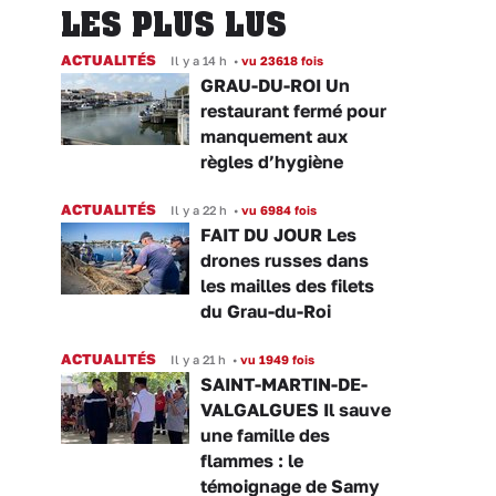
LES PLUS LUS
ACTUALITÉS
Il y a 14 h
•
vu 23618 fois
GRAU-DU-ROI Un
restaurant fermé pour
manquement aux
règles d’hygiène
ACTUALITÉS
Il y a 22 h
•
vu 6984 fois
FAIT DU JOUR Les
drones russes dans
les mailles des filets
du Grau-du-Roi
ACTUALITÉS
Il y a 21 h
•
vu 1949 fois
SAINT-MARTIN-DE-
VALGALGUES Il sauve
une famille des
flammes : le
témoignage de Samy