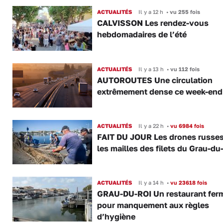
ACTUALITÉS
Il y a 12 h
•
vu 255 fois
CALVISSON Les rendez-vous
hebdomadaires de l’été
ACTUALITÉS
Il y a 13 h
•
vu 112 fois
AUTOROUTES Une circulation
extrêmement dense ce week-end
ACTUALITÉS
Il y a 22 h
•
vu 6984 fois
FAIT DU JOUR Les drones russe
les mailles des filets du Grau-du
ACTUALITÉS
Il y a 14 h
•
vu 23618 fois
GRAU-DU-ROI Un restaurant fer
pour manquement aux règles
d’hygiène